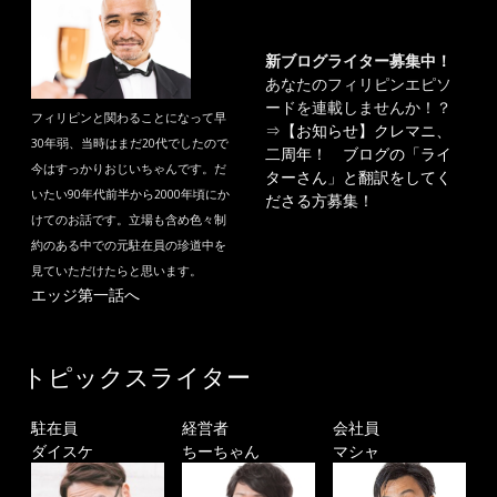
新ブログライター募集中！
あなたのフィリピンエピソ
ードを連載しませんか！？
フィリピンと関わることになって早
⇒
【お知らせ】クレマニ、
30年弱、当時はまだ20代でしたので
二周年！ ブログの「ライ
今はすっかりおじいちゃんです。だ
ターさん」と翻訳をしてく
いたい90年代前半から2000年頃にか
ださる方募集！
けてのお話です。立場も含め色々制
約のある中での元駐在員の珍道中を
見ていただけたらと思います。
エッジ第一話へ
トピックスライター
駐在員
経営者
会社員
ダイスケ
ちーちゃん
マシャ