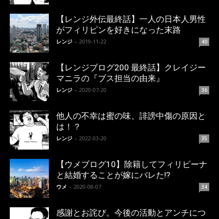
【レンジ外伝最終話】一人の日本人男性
がフィリピンを好きになった末路
レンジ
-
2019-11-22
40
【レンジブログ200 最終話】クレイジー
マニラの『ブス担当の由来』
レンジ
-
2020-07-20
36
他人の不幸は蜜の味、誹謗中傷の原因と
は！？
レンジ
-
2022-03-20
35
【ウメブログ10】除籍してフィリピーナ
と結婚することが嫁にバレた!?
ウメ
-
2020-08-07
34
感謝とお詫び。今後の活動とアンチにつ