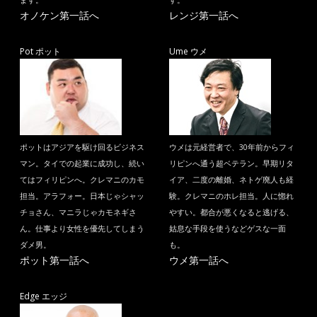
ます。
す。
オノケン第一話へ
レンジ第一話へ
Pot ポット
Ume ウメ
ポットはアジアを駆け回るビジネス
ウメは元経営者で、30年前からフィ
マン。タイでの起業に成功し、続い
リピンへ通う超ベテラン。早期リタ
てはフィリピンへ。クレマニのカモ
イア、二度の離婚、ネトゲ廃人も経
担当。アラフォー。日本じゃシャッ
験。クレマニのホレ担当。人に惚れ
チョさん、マニラじゃカモネギさ
やすい。都合が悪くなると逃げる、
ん。仕事より女性を優先してしまう
姑息な手段を使うなどゲスな一面
ダメ男。
も。
ポット第一話へ
ウメ第一話へ
Edge エッジ