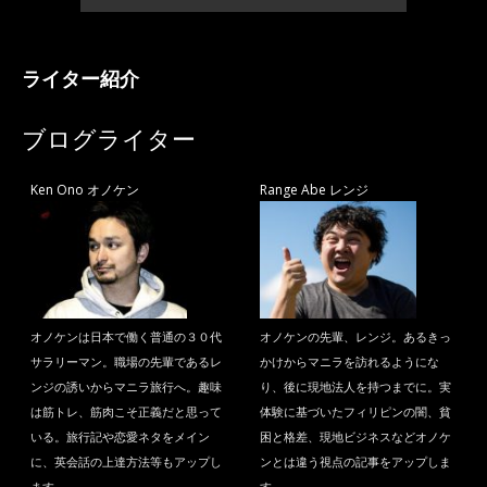
ライター紹介
ブログライター
Ken Ono オノケン
Range Abe レンジ
オノケンは日本で働く普通の３０代
オノケンの先輩、レンジ。あるきっ
サラリーマン。職場の先輩であるレ
かけからマニラを訪れるようにな
ンジの誘いからマニラ旅行へ。趣味
り、後に現地法人を持つまでに。実
は筋トレ、筋肉こそ正義だと思って
体験に基づいたフィリピンの闇、貧
いる。旅行記や恋愛ネタをメイン
困と格差、現地ビジネスなどオノケ
に、英会話の上達方法等もアップし
ンとは違う視点の記事をアップしま