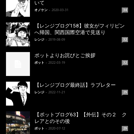
いて
オノケン
-
2020-03-31
34
【レンジブログ158】彼女がフィリピン
へ帰国、関西国際空港で見送り
レンジ
-
2019-08-09
32
ポットよりお詫びとご挨拶
ポット
-
2022-03-19
32
【レンジブログ最終話】ラブレター
レンジ
-
2022-11-21
29
【ポットブログ63】【外伝】その２ ク
レアとのその後
ポット
-
2020-07-12
29