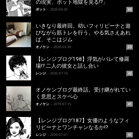
の現実、ポット地獄を見る!?」
ポット
-
2020-06-20
60
いきなり最終回。幼いフィリピーナと遊
びながら筋トレを行う。やる気さえあれ
ば、そこはジム
オノケン
-
2020-03-30
59
【レンジブログ198】浮気がバレて修羅
場!? 二人の彼女と話し合い
レンジ
-
2020-07-16
42
オノケンブログ最終話。受け継がれてい
く意思とスケベ心
オノケン
-
2019-07-15
41
【レンジブログ187】女優のようなフィ
リピーナとワンチャンなるか!?
レンジ
-
2020-07-01
41