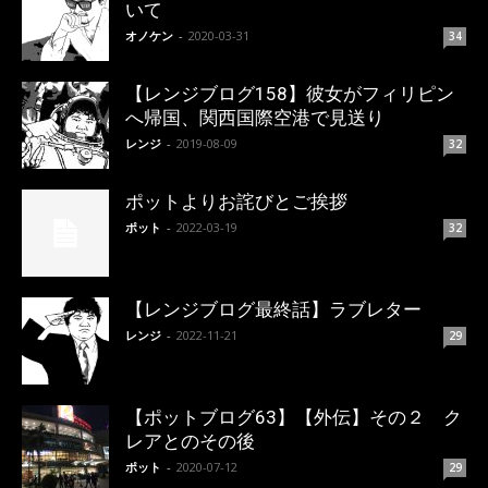
いて
オノケン
-
2020-03-31
34
【レンジブログ158】彼女がフィリピン
へ帰国、関西国際空港で見送り
レンジ
-
2019-08-09
32
ポットよりお詫びとご挨拶
ポット
-
2022-03-19
32
【レンジブログ最終話】ラブレター
レンジ
-
2022-11-21
29
【ポットブログ63】【外伝】その２ ク
レアとのその後
ポット
-
2020-07-12
29