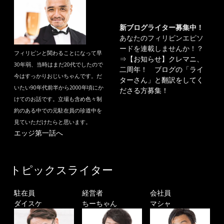
新ブログライター募集中！
あなたのフィリピンエピソ
ードを連載しませんか！？
フィリピンと関わることになって早
⇒
【お知らせ】クレマニ、
30年弱、当時はまだ20代でしたので
二周年！ ブログの「ライ
今はすっかりおじいちゃんです。だ
ターさん」と翻訳をしてく
いたい90年代前半から2000年頃にか
ださる方募集！
けてのお話です。立場も含め色々制
約のある中での元駐在員の珍道中を
見ていただけたらと思います。
エッジ第一話へ
トピックスライター
駐在員
経営者
会社員
ダイスケ
ちーちゃん
マシャ