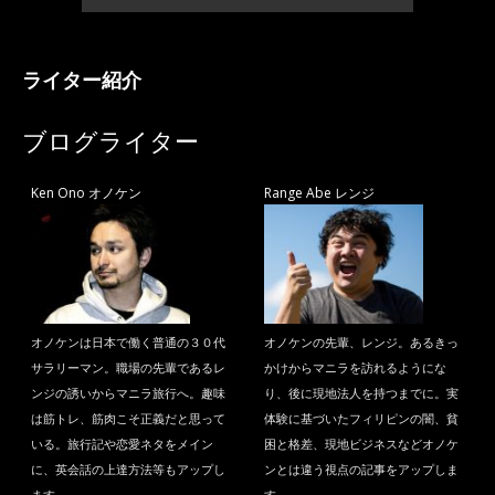
ライター紹介
ブログライター
Ken Ono オノケン
Range Abe レンジ
オノケンは日本で働く普通の３０代
オノケンの先輩、レンジ。あるきっ
サラリーマン。職場の先輩であるレ
かけからマニラを訪れるようにな
ンジの誘いからマニラ旅行へ。趣味
り、後に現地法人を持つまでに。実
は筋トレ、筋肉こそ正義だと思って
体験に基づいたフィリピンの闇、貧
いる。旅行記や恋愛ネタをメイン
困と格差、現地ビジネスなどオノケ
に、英会話の上達方法等もアップし
ンとは違う視点の記事をアップしま