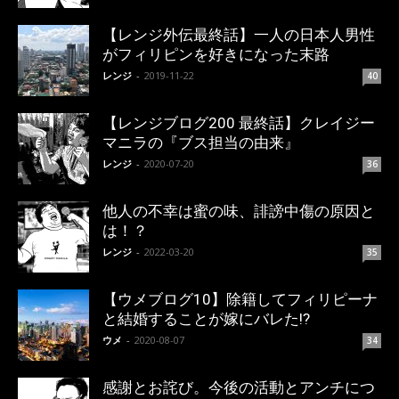
【レンジ外伝最終話】一人の日本人男性
がフィリピンを好きになった末路
レンジ
-
2019-11-22
40
【レンジブログ200 最終話】クレイジー
マニラの『ブス担当の由来』
レンジ
-
2020-07-20
36
他人の不幸は蜜の味、誹謗中傷の原因と
は！？
レンジ
-
2022-03-20
35
【ウメブログ10】除籍してフィリピーナ
と結婚することが嫁にバレた!?
ウメ
-
2020-08-07
34
感謝とお詫び。今後の活動とアンチにつ