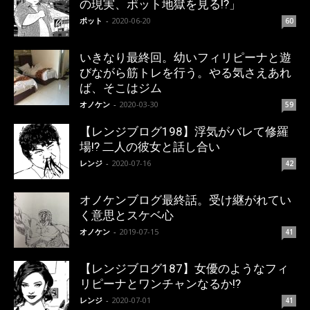
の現実、ポット地獄を見る!?」
ポット
-
2020-06-20
60
いきなり最終回。幼いフィリピーナと遊
びながら筋トレを行う。やる気さえあれ
ば、そこはジム
オノケン
-
2020-03-30
59
【レンジブログ198】浮気がバレて修羅
場!? 二人の彼女と話し合い
レンジ
-
2020-07-16
42
オノケンブログ最終話。受け継がれてい
く意思とスケベ心
オノケン
-
2019-07-15
41
【レンジブログ187】女優のようなフィ
リピーナとワンチャンなるか!?
レンジ
-
2020-07-01
41