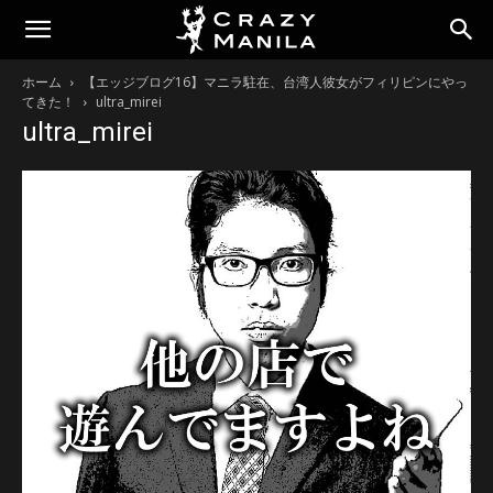
ホーム
【エッジブログ16】マニラ駐在、台湾人彼女がフィリピンにやっ
てきた！
ultra_mirei
ultra_mirei