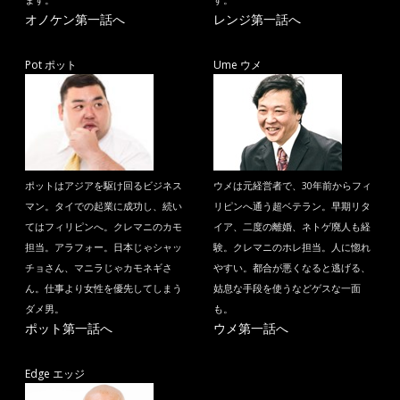
ます。
す。
オノケン第一話へ
レンジ第一話へ
Pot ポット
Ume ウメ
ポットはアジアを駆け回るビジネス
ウメは元経営者で、30年前からフィ
マン。タイでの起業に成功し、続い
リピンへ通う超ベテラン。早期リタ
てはフィリピンへ。クレマニのカモ
イア、二度の離婚、ネトゲ廃人も経
担当。アラフォー。日本じゃシャッ
験。クレマニのホレ担当。人に惚れ
チョさん、マニラじゃカモネギさ
やすい。都合が悪くなると逃げる、
ん。仕事より女性を優先してしまう
姑息な手段を使うなどゲスな一面
ダメ男。
も。
ポット第一話へ
ウメ第一話へ
Edge エッジ