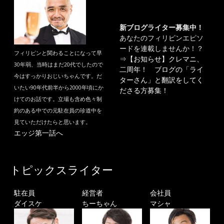
新ブログライター募集中！
あなたのフィリピンエピソ
ードを連載しませんか！？
フィリピンと関わることになって早
⇒
【お知らせ】クレマニ、
30年弱、当時はまだ20代でしたので
二周年！ ブログの「ライ
今はすっかりおじいちゃんです。だ
ターさん」と翻訳をしてく
いたい90年代前半から2000年頃にか
ださる方募集！
けてのお話です。立場も含め色々制
約のある中での元駐在員の珍道中を
見ていただけたらと思います。
エッジ第一話へ
トピックスライター
駐在員
経営者
会社員
ダイスケ
ちーちゃん
マシャ