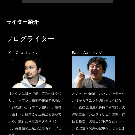
ライター紹介
ブログライター
Ken Ono オノケン
Range Abe レンジ
オノケンは日本で働く普通の３０代
オノケンの先輩、レンジ。あるきっ
サラリーマン。職場の先輩であるレ
かけからマニラを訪れるようにな
ンジの誘いからマニラ旅行へ。趣味
り、後に現地法人を持つまでに。実
は筋トレ、筋肉こそ正義だと思って
体験に基づいたフィリピンの闇、貧
いる。旅行記や恋愛ネタをメイン
困と格差、現地ビジネスなどオノケ
に、英会話の上達方法等もアップし
ンとは違う視点の記事をアップしま