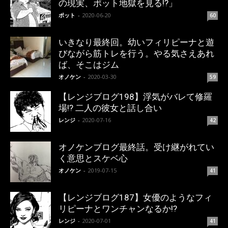
の現実、ポット地獄を見る!?」
ポット
-
2020-06-20
60
いきなり最終回。幼いフィリピーナと遊
びながら筋トレを行う。やる気さえあれ
ば、そこはジム
オノケン
-
2020-03-30
59
【レンジブログ198】浮気がバレて修羅
場!? 二人の彼女と話し合い
レンジ
-
2020-07-16
42
オノケンブログ最終話。受け継がれてい
く意思とスケベ心
オノケン
-
2019-07-15
41
【レンジブログ187】女優のようなフィ
リピーナとワンチャンなるか!?
レンジ
-
2020-07-01
41