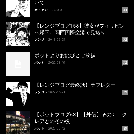
いて
オノケン
-
2020-03-31
34
【レンジブログ158】彼女がフィリピン
へ帰国、関西国際空港で見送り
レンジ
-
2019-08-09
32
ポットよりお詫びとご挨拶
ポット
-
2022-03-19
32
【レンジブログ最終話】ラブレター
レンジ
-
2022-11-21
29
【ポットブログ63】【外伝】その２ ク
レアとのその後
ポット
-
2020-07-12
29