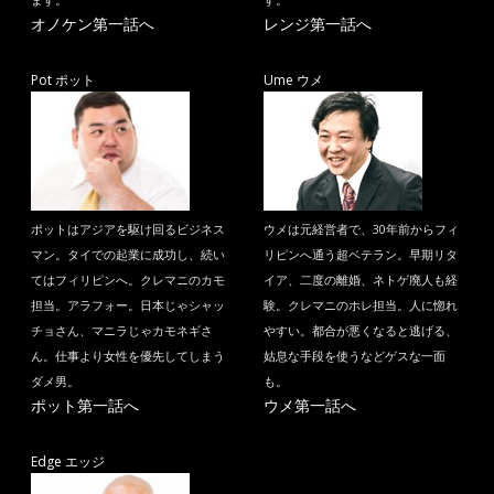
ます。
す。
オノケン第一話へ
レンジ第一話へ
Pot ポット
Ume ウメ
ポットはアジアを駆け回るビジネス
ウメは元経営者で、30年前からフィ
マン。タイでの起業に成功し、続い
リピンへ通う超ベテラン。早期リタ
てはフィリピンへ。クレマニのカモ
イア、二度の離婚、ネトゲ廃人も経
担当。アラフォー。日本じゃシャッ
験。クレマニのホレ担当。人に惚れ
チョさん、マニラじゃカモネギさ
やすい。都合が悪くなると逃げる、
ん。仕事より女性を優先してしまう
姑息な手段を使うなどゲスな一面
ダメ男。
も。
ポット第一話へ
ウメ第一話へ
Edge エッジ