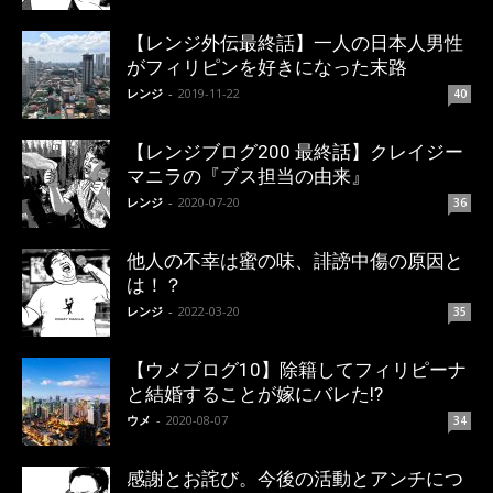
【レンジ外伝最終話】一人の日本人男性
がフィリピンを好きになった末路
レンジ
-
2019-11-22
40
【レンジブログ200 最終話】クレイジー
マニラの『ブス担当の由来』
レンジ
-
2020-07-20
36
他人の不幸は蜜の味、誹謗中傷の原因と
は！？
レンジ
-
2022-03-20
35
【ウメブログ10】除籍してフィリピーナ
と結婚することが嫁にバレた!?
ウメ
-
2020-08-07
34
感謝とお詫び。今後の活動とアンチにつ