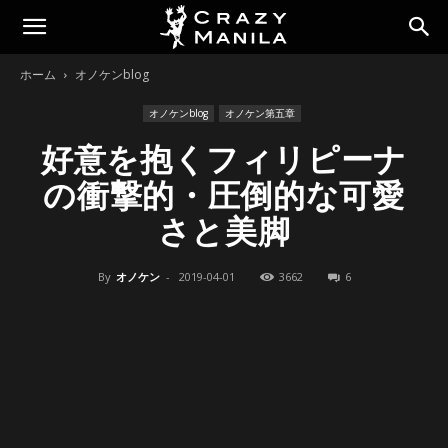
ホーム
オノケンblog
オノケンblog
オノケン第五章
好意を抱くフィリピーナ
の衝撃的・圧倒的な可愛
さと美脚
By
オノケン
-
2019-04-01
3662
6