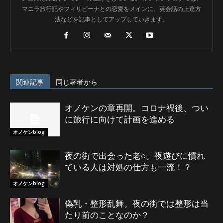
マニラ旅行記やフィリピーナとの恋愛をメインに、英会話の上達方
法などを記事としてアップしていきます。
関連記事
同じ著者から
オノケンの章再開。コロナ禍後、つい
に旅行に向けて計画を進める
オノケンblog
夜の街で出会った老○。夜遊びに慣れ
ている人は対処の仕方も一流！？
オノケンblog
偽乳・整形乱舞。夜の街では整形は当
たり前のことなのか？