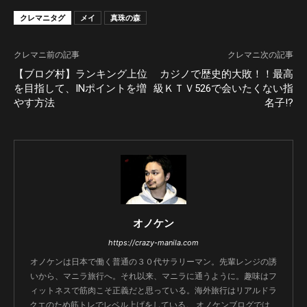
クレマニタグ
メイ
真珠の森
クレマニ前の記事
クレマニ次の記事
【ブログ村】ランキング上位
カジノで歴史的大敗！！最高
を目指して、INポイントを増
級ＫＴＶ526で会いたくない指
やす方法
名子!?
オノケン
https://crazy-manila.com
オノケンは日本で働く普通の３０代サラリーマン。先輩レンジの誘
いから、マニラ旅行へ。それ以来、マニラに通うように。趣味はフ
ィットネスで筋肉こそ正義だと思っている。海外旅行はリアルドラ
クエのため筋トレでレベル上げをしている。 オノケンブログでは、