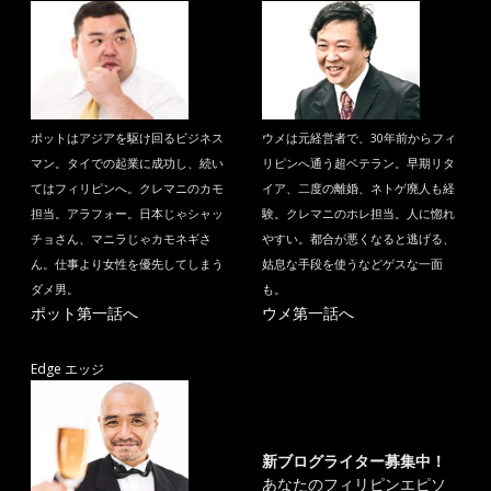
ポットはアジアを駆け回るビジネス
ウメは元経営者で、30年前からフィ
マン。タイでの起業に成功し、続い
リピンへ通う超ベテラン。早期リタ
てはフィリピンへ。クレマニのカモ
イア、二度の離婚、ネトゲ廃人も経
担当。アラフォー。日本じゃシャッ
験。クレマニのホレ担当。人に惚れ
チョさん、マニラじゃカモネギさ
やすい。都合が悪くなると逃げる、
ん。仕事より女性を優先してしまう
姑息な手段を使うなどゲスな一面
ダメ男。
も。
ポット第一話へ
ウメ第一話へ
Edge エッジ
新ブログライター募集中！
あなたのフィリピンエピソ