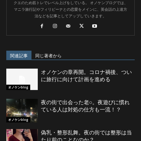
クエのため筋トレでレベル上げをしている。 オノケンブログでは、
マニラ旅行記やフィリピーナとの恋愛をメインに、英会話の上達方
法などを記事としてアップしていきます。
関連記事
同じ著者から
オノケンの章再開。コロナ禍後、つい
に旅行に向けて計画を進める
オノケンblog
夜の街で出会った老○。夜遊びに慣れ
ている人は対処の仕方も一流！？
オノケンblog
偽乳・整形乱舞。夜の街では整形は当
たり前のことなのか？