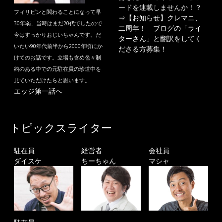
ードを連載しませんか！？
フィリピンと関わることになって早
⇒
【お知らせ】クレマニ、
30年弱、当時はまだ20代でしたので
二周年！ ブログの「ライ
今はすっかりおじいちゃんです。だ
ターさん」と翻訳をしてく
いたい90年代前半から2000年頃にか
ださる方募集！
けてのお話です。立場も含め色々制
約のある中での元駐在員の珍道中を
見ていただけたらと思います。
エッジ第一話へ
トピックスライター
駐在員
経営者
会社員
ダイスケ
ちーちゃん
マシャ