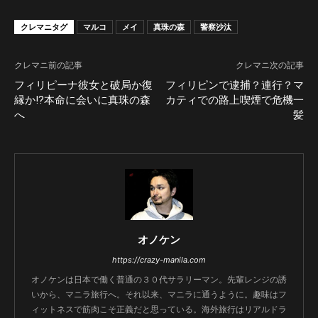
クレマニタグ
マルコ
メイ
真珠の森
警察沙汰
クレマニ前の記事
クレマニ次の記事
フィリピーナ彼女と破局か復
フィリピンで逮捕？連行？マ
縁か!?本命に会いに真珠の森
カティでの路上喫煙で危機一
へ
髪
オノケン
https://crazy-manila.com
オノケンは日本で働く普通の３０代サラリーマン。先輩レンジの誘
いから、マニラ旅行へ。それ以来、マニラに通うように。趣味はフ
ィットネスで筋肉こそ正義だと思っている。海外旅行はリアルドラ