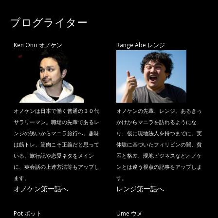
ブログライター
Ken Ono オノケン
Range Abe レンジ
オノケンは日本で働く普通の３０代
オノケンの先輩、レンジ。あるきっ
サラリーマン。職場の先輩であるレ
かけからマニラを訪れるようにな
ンジの誘いからマニラ旅行へ。趣味
り、後に現地法人を持つまでに。実
は筋トレ、筋肉こそ正義だと思って
体験に基づいたフィリピンの闇、貧
いる。旅行記や恋愛ネタをメイン
困と格差、現地ビジネスなどオノケ
に、英会話の上達方法等もアップし
ンとは違う視点の記事をアップしま
ます。
す。
オノケン第一話へ
レンジ第一話へ
Pot ポット
Ume ウメ