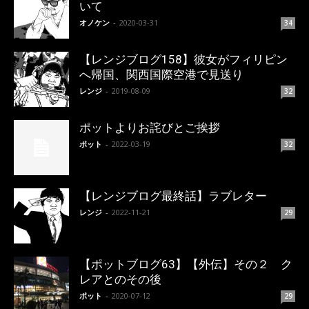
いて
オノケン
-
2020-03-31
34
【レンジブログ158】彼女がフィリピン
へ帰国、関西国際空港で見送り
レンジ
-
2019-08-09
32
ポットよりお詫びとご挨拶
ポット
-
2022-03-19
32
【レンジブログ最終話】ラブレター
レンジ
-
2022-11-21
29
【ポットブログ63】【外伝】その２ ク
レアとのその後
ポット
-
2020-07-12
29