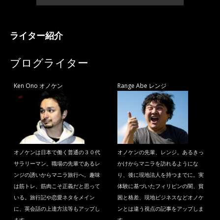
ライター紹介
ブログライター
Ken Ono オノケン
Range Abe レンジ
オノケンは日本で働く普通の３０代
オノケンの先輩、レンジ。あるきっ
サラリーマン。職場の先輩であるレ
かけからマニラを訪れるようにな
ンジの誘いからマニラ旅行へ。趣味
り、後に現地法人を持つまでに。実
は筋トレ、筋肉こそ正義だと思って
体験に基づいたフィリピンの闇、貧
いる。旅行記や恋愛ネタをメイン
困と格差、現地ビジネスなどオノケ
に、英会話の上達方法等もアップし
ンとは違う視点の記事をアップしま