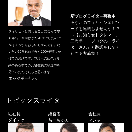
新ブログライター募集中！
あなたのフィリピンエピソ
ードを連載しませんか！？
フィリピンと関わることになって早
⇒
【お知らせ】クレマニ、
30年弱、当時はまだ20代でしたので
二周年！ ブログの「ライ
今はすっかりおじいちゃんです。だ
ターさん」と翻訳をしてく
いたい90年代前半から2000年頃にか
ださる方募集！
けてのお話です。立場も含め色々制
約のある中での元駐在員の珍道中を
見ていただけたらと思います。
エッジ第一話へ
トピックスライター
駐在員
経営者
会社員
ダイスケ
ちーちゃん
マシャ