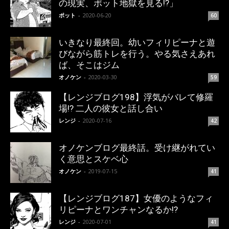
の現実、ポット地獄を見る!?」
ポット
-
2020-06-20
60
いきなり最終回。幼いフィリピーナと遊
びながら筋トレを行う。やる気さえあれ
ば、そこはジム
オノケン
-
2020-03-30
59
【レンジブログ198】浮気がバレて修羅
場!? 二人の彼女と話し合い
レンジ
-
2020-07-16
42
オノケンブログ最終話。受け継がれてい
く意思とスケベ心
オノケン
-
2019-07-15
41
【レンジブログ187】女優のようなフィ
リピーナとワンチャンなるか!?
レンジ
-
2020-07-01
41