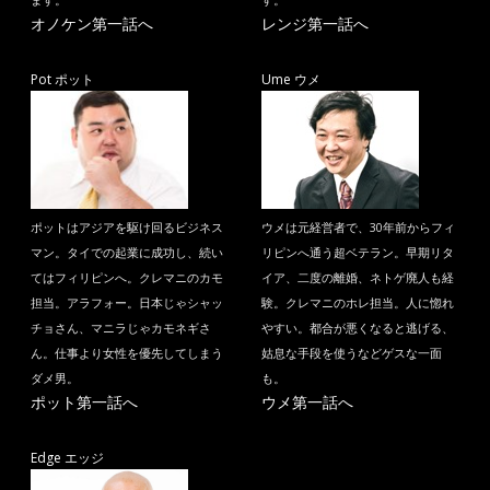
ます。
す。
オノケン第一話へ
レンジ第一話へ
Pot ポット
Ume ウメ
ポットはアジアを駆け回るビジネス
ウメは元経営者で、30年前からフィ
マン。タイでの起業に成功し、続い
リピンへ通う超ベテラン。早期リタ
てはフィリピンへ。クレマニのカモ
イア、二度の離婚、ネトゲ廃人も経
担当。アラフォー。日本じゃシャッ
験。クレマニのホレ担当。人に惚れ
チョさん、マニラじゃカモネギさ
やすい。都合が悪くなると逃げる、
ん。仕事より女性を優先してしまう
姑息な手段を使うなどゲスな一面
ダメ男。
も。
ポット第一話へ
ウメ第一話へ
Edge エッジ