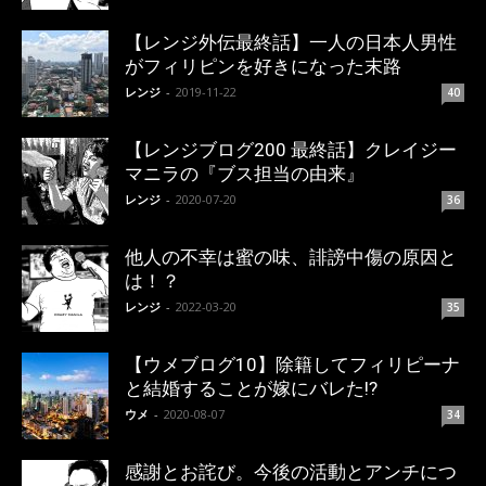
【レンジ外伝最終話】一人の日本人男性
がフィリピンを好きになった末路
レンジ
-
2019-11-22
40
【レンジブログ200 最終話】クレイジー
マニラの『ブス担当の由来』
レンジ
-
2020-07-20
36
他人の不幸は蜜の味、誹謗中傷の原因と
は！？
レンジ
-
2022-03-20
35
【ウメブログ10】除籍してフィリピーナ
と結婚することが嫁にバレた!?
ウメ
-
2020-08-07
34
感謝とお詫び。今後の活動とアンチにつ