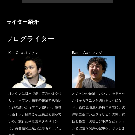
ライター紹介
ブログライター
Ken Ono オノケン
Range Abe レンジ
オノケンは日本で働く普通の３０代
オノケンの先輩、レンジ。あるきっ
サラリーマン。職場の先輩であるレ
かけからマニラを訪れるようにな
ンジの誘いからマニラ旅行へ。趣味
り、後に現地法人を持つまでに。実
は筋トレ、筋肉こそ正義だと思って
体験に基づいたフィリピンの闇、貧
いる。旅行記や恋愛ネタをメイン
困と格差、現地ビジネスなどオノケ
に、英会話の上達方法等もアップし
ンとは違う視点の記事をアップしま