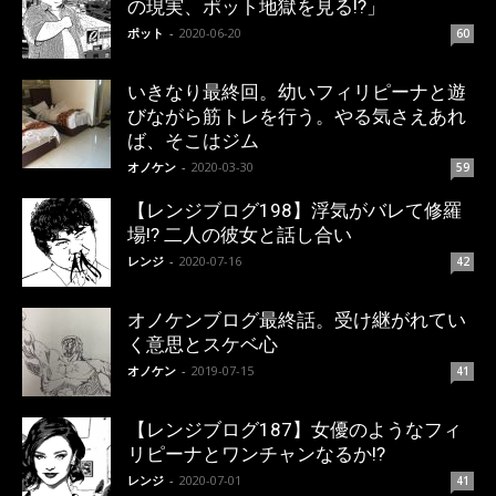
の現実、ポット地獄を見る!?」
ポット
-
2020-06-20
60
いきなり最終回。幼いフィリピーナと遊
びながら筋トレを行う。やる気さえあれ
ば、そこはジム
オノケン
-
2020-03-30
59
【レンジブログ198】浮気がバレて修羅
場!? 二人の彼女と話し合い
レンジ
-
2020-07-16
42
オノケンブログ最終話。受け継がれてい
く意思とスケベ心
オノケン
-
2019-07-15
41
【レンジブログ187】女優のようなフィ
リピーナとワンチャンなるか!?
レンジ
-
2020-07-01
41