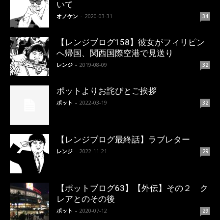
いて
オノケン
-
2020-03-31
34
【レンジブログ158】彼女がフィリピン
へ帰国、関西国際空港で見送り
レンジ
-
2019-08-09
32
ポットよりお詫びとご挨拶
ポット
-
2022-03-19
32
【レンジブログ最終話】ラブレター
レンジ
-
2022-11-21
29
【ポットブログ63】【外伝】その２ ク
レアとのその後
ポット
-
2020-07-12
29