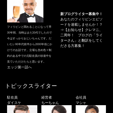
新ブログライター募集中！
あなたのフィリピンエピソ
ードを連載しませんか！？
フィリピンと関わることになって早
⇒
【お知らせ】クレマニ、
30年弱、当時はまだ20代でしたので
二周年！ ブログの「ライ
今はすっかりおじいちゃんです。だ
ターさん」と翻訳をしてく
いたい90年代前半から2000年頃にか
ださる方募集！
けてのお話です。立場も含め色々制
約のある中での元駐在員の珍道中を
見ていただけたらと思います。
エッジ第一話へ
トピックスライター
駐在員
経営者
会社員
ダイスケ
ちーちゃん
マシャ