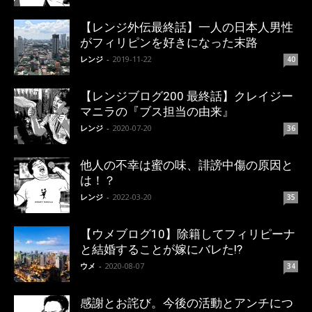
【レンジ外伝最終話】一人の日本人男性
がフィリピンを好きになった末路
レンジ
-
2019-11-22
40
【レンジブログ200 最終話】クレイジー
マニラの『ブス担当の由来』
レンジ
-
2020-07-20
36
他人の不幸は蜜の味、誹謗中傷の原因と
は！？
レンジ
-
2022-03-20
35
【ウメブログ10】除籍してフィリピーナ
と結婚することが嫁にバレた!?
ウメ
-
2020-08-07
34
感謝とお詫び。今後の活動とアンチにつ