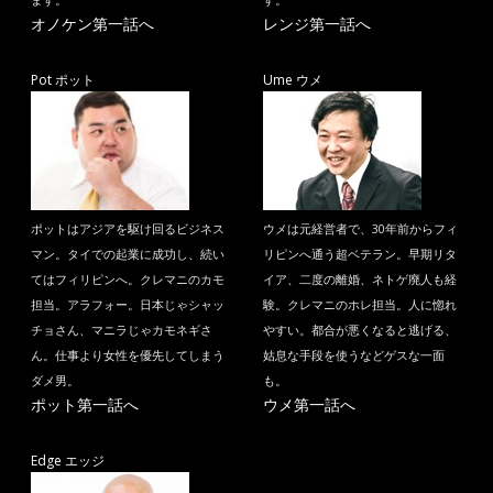
ます。
す。
オノケン第一話へ
レンジ第一話へ
Pot ポット
Ume ウメ
ポットはアジアを駆け回るビジネス
ウメは元経営者で、30年前からフィ
マン。タイでの起業に成功し、続い
リピンへ通う超ベテラン。早期リタ
てはフィリピンへ。クレマニのカモ
イア、二度の離婚、ネトゲ廃人も経
担当。アラフォー。日本じゃシャッ
験。クレマニのホレ担当。人に惚れ
チョさん、マニラじゃカモネギさ
やすい。都合が悪くなると逃げる、
ん。仕事より女性を優先してしまう
姑息な手段を使うなどゲスな一面
ダメ男。
も。
ポット第一話へ
ウメ第一話へ
Edge エッジ