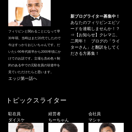
新ブログライター募集中！
あなたのフィリピンエピソ
ードを連載しませんか！？
フィリピンと関わることになって早
⇒
【お知らせ】クレマニ、
30年弱、当時はまだ20代でしたので
二周年！ ブログの「ライ
今はすっかりおじいちゃんです。だ
ターさん」と翻訳をしてく
いたい90年代前半から2000年頃にか
ださる方募集！
けてのお話です。立場も含め色々制
約のある中での元駐在員の珍道中を
見ていただけたらと思います。
エッジ第一話へ
トピックスライター
駐在員
経営者
会社員
ダイスケ
ちーちゃん
マシャ