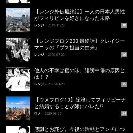
【レンジ外伝最終話】一人の日本人男性
がフィリピンを好きになった末路
レンジ
-
2019-11-22
40
【レンジブログ200 最終話】クレイジー
マニラの『ブス担当の由来』
レンジ
-
2020-07-20
36
他人の不幸は蜜の味、誹謗中傷の原因と
は！？
レンジ
-
2022-03-20
35
【ウメブログ10】除籍してフィリピーナ
と結婚することが嫁にバレた!?
ウメ
-
2020-08-07
34
感謝とお詫び。今後の活動とアンチにつ