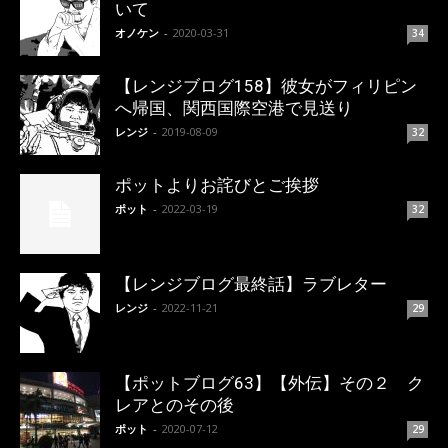
いて
オノケン
-
2020-03-31
34
【レンジブログ158】彼女がフィリピン
へ帰国、関西国際空港で見送り
レンジ
-
2019-08-09
32
ポットよりお詫びとご挨拶
ポット
-
2022-03-19
32
【レンジブログ最終話】ラブレター
レンジ
-
2022-11-21
29
【ポットブログ63】【外伝】その２ ク
レアとのその後
ポット
-
2020-07-12
29