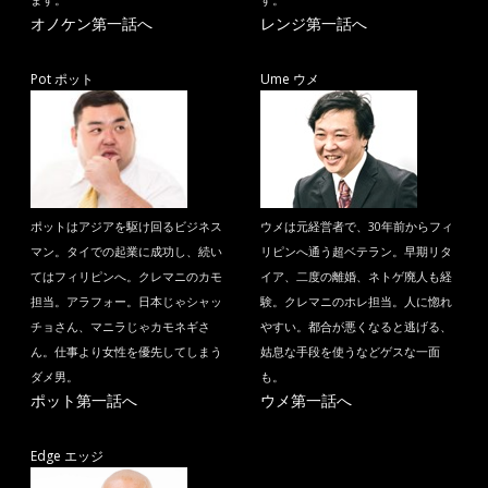
オノケン第一話へ
レンジ第一話へ
Pot ポット
Ume ウメ
ポットはアジアを駆け回るビジネス
ウメは元経営者で、30年前からフィ
マン。タイでの起業に成功し、続い
リピンへ通う超ベテラン。早期リタ
てはフィリピンへ。クレマニのカモ
イア、二度の離婚、ネトゲ廃人も経
担当。アラフォー。日本じゃシャッ
験。クレマニのホレ担当。人に惚れ
チョさん、マニラじゃカモネギさ
やすい。都合が悪くなると逃げる、
ん。仕事より女性を優先してしまう
姑息な手段を使うなどゲスな一面
ダメ男。
も。
ポット第一話へ
ウメ第一話へ
Edge エッジ