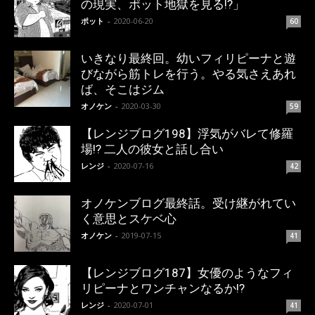
の現実、ポット地獄を見る!?」
ポット
-
2020-06-20
60
いきなり最終回。幼いフィリピーナと遊
びながら筋トレを行う。やる気さえあれ
ば、そこはジム
オノケン
-
2020-03-30
59
【レンジブログ198】浮気がバレて修羅
場!? 二人の彼女と話し合い
レンジ
-
2020-07-16
42
オノケンブログ最終話。受け継がれてい
く意思とスケベ心
オノケン
-
2019-07-15
41
【レンジブログ187】女優のようなフィ
リピーナとワンチャンなるか!?
レンジ
-
2020-07-01
41