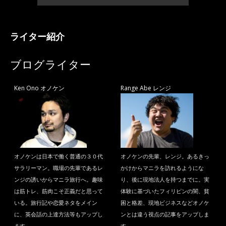
ライター紹介
ブログライター
Ken Ono オノケン
Range Abe レンジ
オノケンは日本で働く普通の３０代
オノケンの先輩、レンジ。あるきっ
サラリーマン。職場の先輩であるレ
かけからマニラを訪れるようにな
ンジの誘いからマニラ旅行へ。趣味
り、後に現地法人を持つまでに。実
は筋トレ、筋肉こそ正義だと思って
体験に基づいたフィリピンの闇、貧
いる。旅行記や恋愛ネタをメイン
困と格差、現地ビジネスなどオノケ
に、英会話の上達方法等もアップし
ンとは違う視点の記事をアップしま
ます。
す。