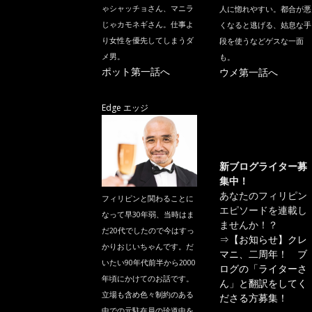
ゃシャッチョさん、マニラ
人に惚れやすい。都合が悪
じゃカモネギさん。仕事よ
くなると逃げる、姑息な手
り女性を優先してしまうダ
段を使うなどゲスな一面
メ男。
も。
ポット第一話へ
ウメ第一話へ
Edge エッジ
新ブログライター募
集中！
あなたのフィリピン
フィリピンと関わることに
エピソードを連載し
なって早30年弱、当時はま
ませんか！？
だ20代でしたので今はすっ
⇒
【お知らせ】クレ
かりおじいちゃんです。だ
マニ、二周年！ ブ
いたい90年代前半から2000
ログの「ライターさ
年頃にかけてのお話です。
ん」と翻訳をしてく
立場も含め色々制約のある
ださる方募集！
中での元駐在員の珍道中を