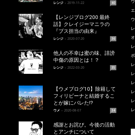
ウ
レンジ
-
2019-11-22
40
エ
【レンジブログ200 最終
ウ
話】クレイジーマニラの
レ
『ブス担当の由来』
オ
レンジ
-
2020-07-20
36
レ
他人の不幸は蜜の味、誹謗
ポ
中傷の原因とは！？
レ
レンジ
-
2022-03-20
35
レ
レ
【ウメブログ10】除籍して
レ
フィリピーナと結婚するこ
レ
とが嫁にバレた!?
レ
ウメ
-
2020-08-07
34
感謝とお詫び。今後の活動
とアンチについて