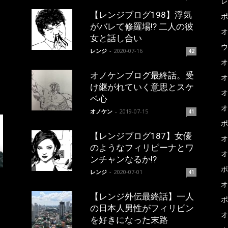
レ
【レンジブログ198】浮気
ポ
がバレて修羅場!? 二人の彼
オ
女と話し合い
ウ
レンジ
-
2020-07-16
42
オ
オノケンブログ最終話。受
オ
け継がれていく意思とスケ
オ
ベ心
オ
オノケン
-
2019-07-15
41
ポ
【レンジブログ187】女優
オ
のようなフィリピーナとワ
オ
ンチャンなるか!?
ポ
レンジ
-
2020-07-01
41
オ
【レンジ外伝最終話】一人
ポ
の日本人男性がフィリピン
オ
を好きになった末路