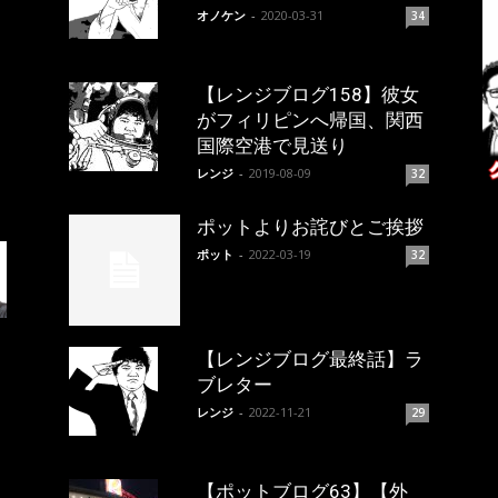
オノケン
-
2020-03-31
34
【レンジブログ158】彼女
がフィリピンへ帰国、関西
国際空港で見送り
レンジ
-
2019-08-09
32
ポットよりお詫びとご挨拶
ポット
-
2022-03-19
32
【レンジブログ最終話】ラ
ブレター
レンジ
-
2022-11-21
29
【ポットブログ63】【外