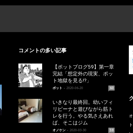
コメントの多い記事
【ポットブログ59】第一章
完結「想定外の現実、ポッ
ト地獄を見る!?」
ポット
-
2020-06-20
60
いきなり最終回。幼いフィ
リピーナと遊びながら筋ト
レを行う。やる気さえあれ
オ
ば、そこはジム
ト
オノケン
-
2020-03-30
59