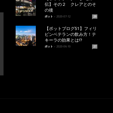
伝】その２ クレアとのそ
の後
ポット
-
2020-07-12
29
【ポットブログ51】フィリ
ピンベテランの飲み方！テ
キーラの効果とは!?
ポット
-
2020-06-10
27