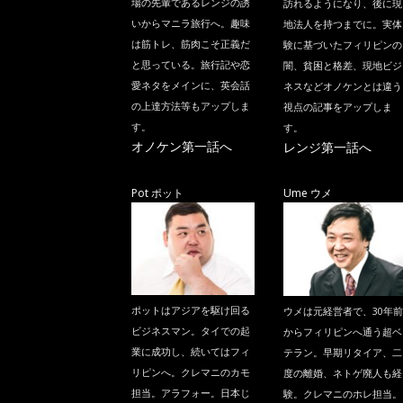
場の先輩であるレンジの誘
訪れるようになり、後に現
いからマニラ旅行へ。趣味
地法人を持つまでに。実体
は筋トレ、筋肉こそ正義だ
験に基づいたフィリピンの
と思っている。旅行記や恋
闇、貧困と格差、現地ビジ
愛ネタをメインに、英会話
ネスなどオノケンとは違う
の上達方法等もアップしま
視点の記事をアップしま
す。
す。
オノケン第一話へ
レンジ第一話へ
Pot ポット
Ume ウメ
ポットはアジアを駆け回る
ウメは元経営者で、30年前
ビジネスマン。タイでの起
からフィリピンへ通う超ベ
業に成功し、続いてはフィ
テラン。早期リタイア、二
リピンへ。クレマニのカモ
度の離婚、ネトゲ廃人も経
担当。アラフォー。日本じ
験。クレマニのホレ担当。