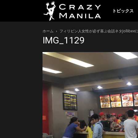
ク
トピックス
ホーム
フィリピン人女性が必ず喜ぶ会話ネタJollibee(
レ
IMG_1129
イ
ジ
ー
マ