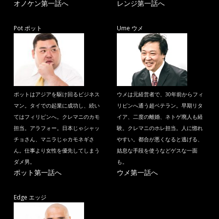
オノケン第一話へ
レンジ第一話へ
Pot ポット
Ume ウメ
ポットはアジアを駆け回るビジネス
ウメは元経営者で、30年前からフィ
マン。タイでの起業に成功し、続い
リピンへ通う超ベテラン。早期リタ
てはフィリピンへ。クレマニのカモ
イア、二度の離婚、ネトゲ廃人も経
担当。アラフォー。日本じゃシャッ
験。クレマニのホレ担当。人に惚れ
チョさん、マニラじゃカモネギさ
やすい。都合が悪くなると逃げる、
ん。仕事より女性を優先してしまう
姑息な手段を使うなどゲスな一面
ダメ男。
も。
ポット第一話へ
ウメ第一話へ
Edge エッジ