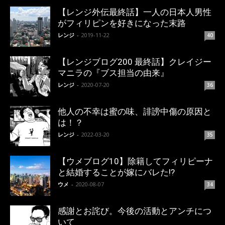
【レンジ外伝最終話】一人の日本人男性
がフィリピンを好きになった末路
レンジ
-
2019-11-22
40
【レンジブログ200 最終話】クレイジー
マニラの『ブス担当の由来』
レンジ
-
2020-07-20
36
他人の不幸は蜜の味、誹謗中傷の原因と
は！？
レンジ
-
2022-03-20
35
【ウメブログ10】除籍してフィリピーナ
と結婚することが嫁にバレた!?
ウメ
-
2020-08-07
34
感謝とお詫び。今後の活動とアンチにつ
いて