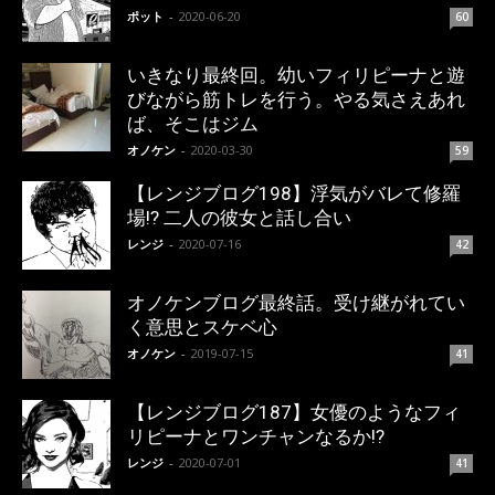
ポット
-
2020-06-20
60
いきなり最終回。幼いフィリピーナと遊
びながら筋トレを行う。やる気さえあれ
ば、そこはジム
オノケン
-
2020-03-30
59
【レンジブログ198】浮気がバレて修羅
場!? 二人の彼女と話し合い
レンジ
-
2020-07-16
42
オノケンブログ最終話。受け継がれてい
く意思とスケベ心
オノケン
-
2019-07-15
41
【レンジブログ187】女優のようなフィ
リピーナとワンチャンなるか!?
レンジ
-
2020-07-01
41