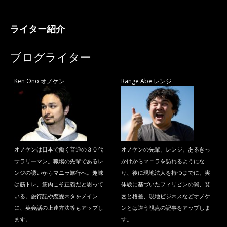
ライター紹介
ブログライター
Ken Ono オノケン
Range Abe レンジ
オノケンは日本で働く普通の３０代
オノケンの先輩、レンジ。あるきっ
サラリーマン。職場の先輩であるレ
かけからマニラを訪れるようにな
ンジの誘いからマニラ旅行へ。趣味
り、後に現地法人を持つまでに。実
は筋トレ、筋肉こそ正義だと思って
体験に基づいたフィリピンの闇、貧
いる。旅行記や恋愛ネタをメイン
困と格差、現地ビジネスなどオノケ
に、英会話の上達方法等もアップし
ンとは違う視点の記事をアップしま
ます。
す。