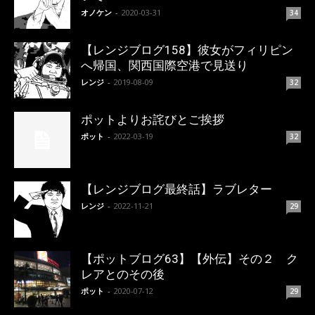
オノケン
-
2020-03-31
34
【レンジブログ158】彼女がフィリピン
へ帰国、関西国際空港で見送り
レンジ
-
2019-08-09
32
ポットよりお詫びとご挨拶
ポット
-
2022-03-19
32
【レンジブログ最終話】ラブレター
レンジ
-
2022-11-21
29
【ポットブログ63】【外伝】その２ ク
レアとのその後
ポット
-
2020-07-12
29