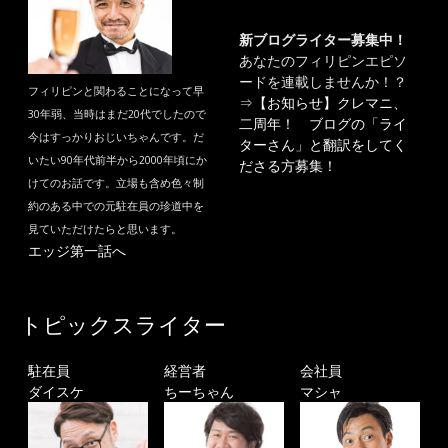
新ブログライター募集中！
あなたのフィリピンエピソ
ードを連載しませんか！？
フィリピンと関わることになって早
⇒
【お知らせ】クレマニ、
30年弱、当時はまだ20代でしたので
二周年！ ブログの「ライ
今はすっかりおじいちゃんです。だ
ターさん」と翻訳をしてく
いたい90年代前半から2000年頃にか
ださる方募集！
けてのお話です。立場も含め色々制
約のある中での元駐在員の珍道中を
見ていただけたらと思います。
エッジ第一話へ
トピックスライター
駐在員
経営者
会社員
ダイスケ
ちーちゃん
マシャ