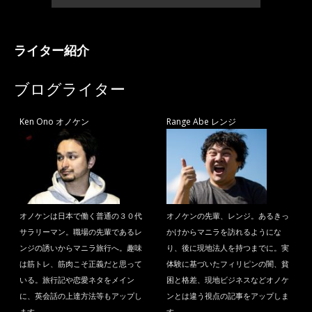
ライター紹介
ブログライター
Ken Ono オノケン
Range Abe レンジ
オノケンは日本で働く普通の３０代
オノケンの先輩、レンジ。あるきっ
サラリーマン。職場の先輩であるレ
かけからマニラを訪れるようにな
ンジの誘いからマニラ旅行へ。趣味
り、後に現地法人を持つまでに。実
は筋トレ、筋肉こそ正義だと思って
体験に基づいたフィリピンの闇、貧
いる。旅行記や恋愛ネタをメイン
困と格差、現地ビジネスなどオノケ
に、英会話の上達方法等もアップし
ンとは違う視点の記事をアップしま