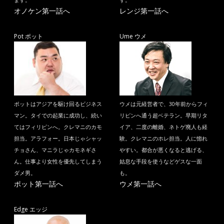
ます。
す。
オノケン第一話へ
レンジ第一話へ
Pot ポット
Ume ウメ
ポットはアジアを駆け回るビジネス
ウメは元経営者で、30年前からフィ
マン。タイでの起業に成功し、続い
リピンへ通う超ベテラン。早期リタ
てはフィリピンへ。クレマニのカモ
イア、二度の離婚、ネトゲ廃人も経
担当。アラフォー。日本じゃシャッ
験。クレマニのホレ担当。人に惚れ
チョさん、マニラじゃカモネギさ
やすい。都合が悪くなると逃げる、
ん。仕事より女性を優先してしまう
姑息な手段を使うなどゲスな一面
ダメ男。
も。
ポット第一話へ
ウメ第一話へ
Edge エッジ