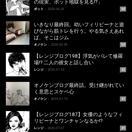
の現実、ポット地獄を見る!?」
ポット
-
2020-06-20
60
いきなり最終回。幼いフィリピーナと遊
びながら筋トレを行う。やる気さえあれ
ば、そこはジム
オノケン
-
2020-03-30
59
【レンジブログ198】浮気がバレて修羅
場!? 二人の彼女と話し合い
レンジ
-
2020-07-16
42
オノケンブログ最終話。受け継がれてい
く意思とスケベ心
オノケン
-
2019-07-15
41
【レンジブログ187】女優のようなフィ
リピーナとワンチャンなるか!?
レンジ
-
2020-07-01
41