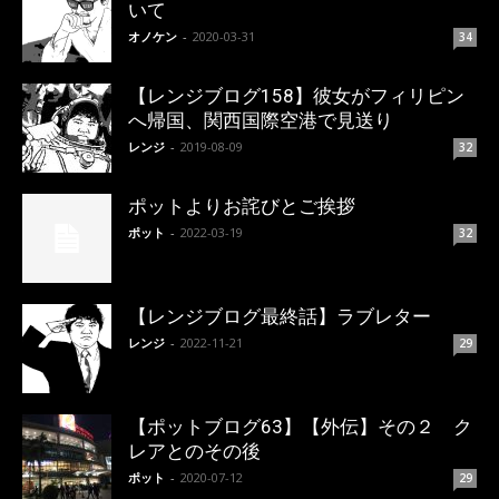
いて
オノケン
-
2020-03-31
34
【レンジブログ158】彼女がフィリピン
へ帰国、関西国際空港で見送り
レンジ
-
2019-08-09
32
ポットよりお詫びとご挨拶
ポット
-
2022-03-19
32
【レンジブログ最終話】ラブレター
レンジ
-
2022-11-21
29
【ポットブログ63】【外伝】その２ ク
レアとのその後
ポット
-
2020-07-12
29