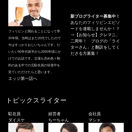
新ブログライター募集中！
あなたのフィリピンエピソ
ードを連載しませんか！？
フィリピンと関わることになって早
⇒
【お知らせ】クレマニ、
30年弱、当時はまだ20代でしたので
二周年！ ブログの「ライ
今はすっかりおじいちゃんです。だ
ターさん」と翻訳をしてく
いたい90年代前半から2000年頃にか
ださる方募集！
けてのお話です。立場も含め色々制
約のある中での元駐在員の珍道中を
見ていただけたらと思います。
エッジ第一話へ
トピックスライター
駐在員
経営者
会社員
ダイスケ
ちーちゃん
マシャ