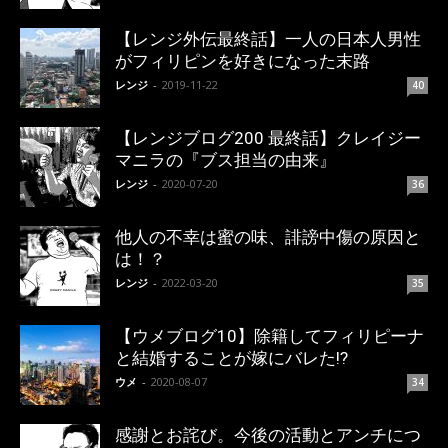
【レンジ外伝最終話】一人の日本人男性
がフィリピンを好きになった末路
レンジ
-
2019-11-22
40
【レンジブログ200 最終話】クレイジー
マニラの『ブス担当の由来』
レンジ
-
2020-07-20
36
他人の不幸は蜜の味、誹謗中傷の原因と
は！？
レンジ
-
2022-03-20
35
【ウメブログ10】除籍してフィリピーナ
と結婚することが嫁にバレた!?
ウメ
-
2020-08-07
34
感謝とお詫び。今後の活動とアンチにつ