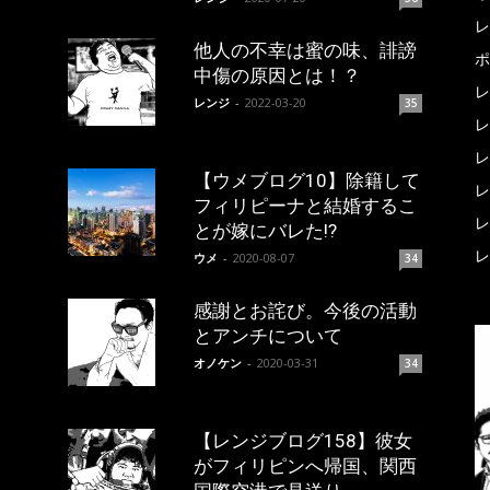
レ
他人の不幸は蜜の味、誹謗
ポ
中傷の原因とは！？
レ
レンジ
-
2022-03-20
35
レ
レ
【ウメブログ10】除籍して
レ
フィリピーナと結婚するこ
レ
とが嫁にバレた!?
レ
ウメ
-
2020-08-07
34
感謝とお詫び。今後の活動
とアンチについて
オノケン
-
2020-03-31
34
【レンジブログ158】彼女
がフィリピンへ帰国、関西