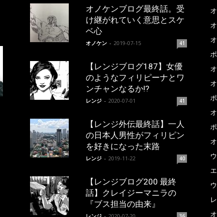
オノケンブログ最終話。受
オ
け継がれていく意思とスケ
オ
ベ心
オ
オノケン
-
2019-07-15
41
ポ
【レンジブログ187】女優
オ
のようなフィリピーナとワ
オ
ンチャンなるか!?
ポ
レンジ
-
2020-07-01
41
オ
【レンジ外伝最終話】一人
ポ
の日本人男性がフィリピン
オ
を好きになった末路
ウ
レンジ
-
2019-11-22
40
エ
【レンジブログ200 最終
ウ
話】クレイジーマニラの
レ
『ブス担当の由来』
オ
レンジ
-
2020-07-20
36