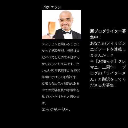
Edge エッジ
新ブログライター募
集中！
あなたのフィリピン
フィリピンと関わることに
エピソードを連載し
なって早30年弱、当時はま
ませんか！？
だ20代でしたので今はすっ
⇒
【お知らせ】クレ
かりおじいちゃんです。だ
マニ、二周年！ ブ
いたい90年代前半から2000
ログの「ライターさ
年頃にかけてのお話です。
ん」と翻訳をしてく
立場も含め色々制約のある
ださる方募集！
中での元駐在員の珍道中を
見ていただけたらと思いま
す。
エッジ第一話へ