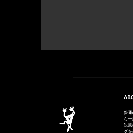
AB
普通
ら一
説風
グを