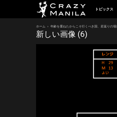
ク
トピックス
ホーム
年齢を重ねたからこそ行くべき国、若返りの場
レ
新しい画像 (6)
イ
ジ
ー
マ