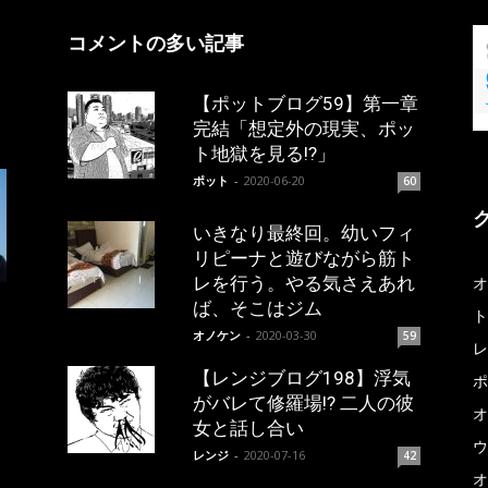
コメントの多い記事
【ポットブログ59】第一章
完結「想定外の現実、ポッ
ト地獄を見る!?」
ポット
-
2020-06-20
60
いきなり最終回。幼いフィ
リピーナと遊びながら筋ト
レを行う。やる気さえあれ
オ
ば、そこはジム
ト
オノケン
-
2020-03-30
59
レ
【レンジブログ198】浮気
ポ
がバレて修羅場!? 二人の彼
オ
女と話し合い
ウ
レンジ
-
2020-07-16
42
オ