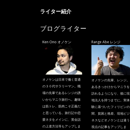
ライター紹介
ブログライター
Ken Ono オノケン
Range Abe レンジ
オノケンは日本で働く普通
オノケンの先輩、レンジ。
の３０代サラリーマン。職
あるきっかけからマニラを
場の先輩であるレンジの誘
訪れるようになり、後に現
いからマニラ旅行へ。趣味
地法人を持つまでに。実体
は筋トレ、筋肉こそ正義だ
験に基づいたフィリピンの
と思っている。旅行記や恋
闇、貧困と格差、現地ビジ
愛ネタをメインに、英会話
ネスなどオノケンとは違う
の上達方法等もアップしま
視点の記事をアップしま