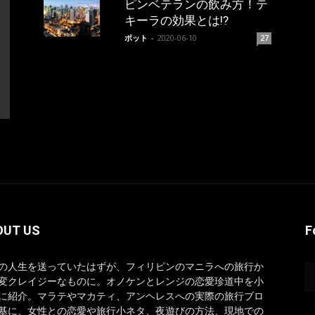
ピンベテランの飲み方！テ
キーラの効果とは!?
ポット
-
2020-06-10
27
OUT US
F
の人生を送っていたはずが、フィリピンのマニラへの旅行か
変クレイジーなものに。オノケンとレンジの恋愛珍道中を小
に紹介。マラテやマカティ、アンヘレスへの実際の旅行ブロ
基に、女性との恋愛や旅行小ネタ、夜遊びの方法、現地での