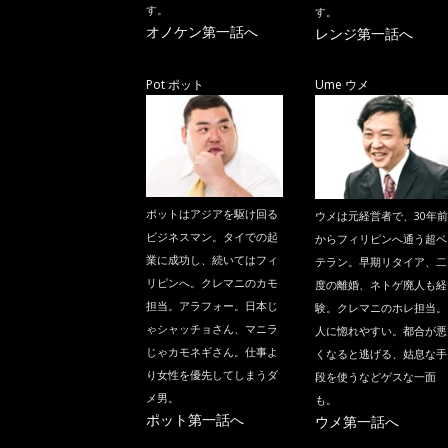
す。
す。
オノケン第一話へ
レンジ第一話へ
Pot ポット
Ume ウメ
ポットはアジアを駆け回る
ウメは元経営者で、30年前
ビジネスマン。タイでの起
からフィリピンへ通う超ベ
業に成功し、続いてはフィ
テラン。早期リタイア、二
リピンへ。クレマニのカモ
度の離婚、ネトゲ廃人も経
担当。アラフォー。日本じ
験。クレマニのホレ担当。
ゃシャッチョさん、マニラ
人に惚れやすい。都合が悪
じゃカモネギさん。仕事よ
くなると逃げる、姑息な手
り女性を優先してしまうダ
段を使うなどゲスな一面
メ男。
も。
ポット第一話へ
ウメ第一話へ