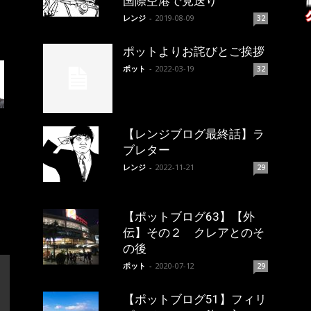
国際空港で見送り
レンジ
-
2019-08-09
32
ポットよりお詫びとご挨拶
ポット
-
2022-03-19
32
【レンジブログ最終話】ラ
ブレター
レンジ
-
2022-11-21
29
【ポットブログ63】【外
伝】その２ クレアとのそ
の後
ポット
-
2020-07-12
29
【ポットブログ51】フィリ