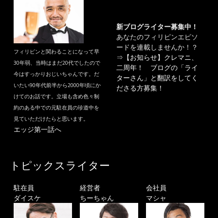
新ブログライター募集中！
あなたのフィリピンエピソ
ードを連載しませんか！？
フィリピンと関わることになって早
⇒
【お知らせ】クレマニ、
30年弱、当時はまだ20代でしたので
二周年！ ブログの「ライ
今はすっかりおじいちゃんです。だ
ターさん」と翻訳をしてく
いたい90年代前半から2000年頃にか
ださる方募集！
けてのお話です。立場も含め色々制
約のある中での元駐在員の珍道中を
見ていただけたらと思います。
エッジ第一話へ
トピックスライター
駐在員
経営者
会社員
ダイスケ
ちーちゃん
マシャ