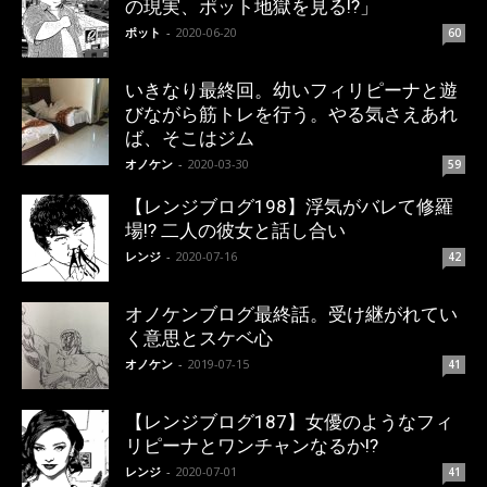
の現実、ポット地獄を見る!?」
ポット
-
2020-06-20
60
いきなり最終回。幼いフィリピーナと遊
びながら筋トレを行う。やる気さえあれ
ば、そこはジム
オノケン
-
2020-03-30
59
【レンジブログ198】浮気がバレて修羅
場!? 二人の彼女と話し合い
レンジ
-
2020-07-16
42
オノケンブログ最終話。受け継がれてい
く意思とスケベ心
オノケン
-
2019-07-15
41
【レンジブログ187】女優のようなフィ
リピーナとワンチャンなるか!?
レンジ
-
2020-07-01
41