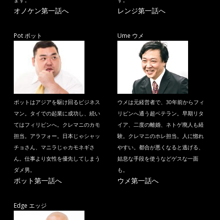
ます。
す。
オノケン第一話へ
レンジ第一話へ
Pot ポット
Ume ウメ
ポットはアジアを駆け回るビジネス
ウメは元経営者で、30年前からフィ
マン。タイでの起業に成功し、続い
リピンへ通う超ベテラン。早期リタ
てはフィリピンへ。クレマニのカモ
イア、二度の離婚、ネトゲ廃人も経
担当。アラフォー。日本じゃシャッ
験。クレマニのホレ担当。人に惚れ
チョさん、マニラじゃカモネギさ
やすい。都合が悪くなると逃げる、
ん。仕事より女性を優先してしまう
姑息な手段を使うなどゲスな一面
ダメ男。
も。
ポット第一話へ
ウメ第一話へ
Edge エッジ