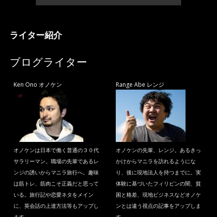
ライター紹介
ブログライター
Ken Ono オノケン
Range Abe レンジ
オノケンは日本で働く普通の３０代
オノケンの先輩、レンジ。あるきっ
サラリーマン。職場の先輩であるレ
かけからマニラを訪れるようにな
ンジの誘いからマニラ旅行へ。趣味
り、後に現地法人を持つまでに。実
は筋トレ、筋肉こそ正義だと思って
体験に基づいたフィリピンの闇、貧
いる。旅行記や恋愛ネタをメイン
困と格差、現地ビジネスなどオノケ
に、英会話の上達方法等もアップし
ンとは違う視点の記事をアップしま