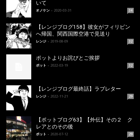
いて
オノケン
-
2020-03-31
34
【レンジブログ158】彼女がフィリピン
へ帰国、関西国際空港で見送り
レンジ
-
2019-08-09
32
ポットよりお詫びとご挨拶
ポット
-
2022-03-19
32
【レンジブログ最終話】ラブレター
レンジ
-
2022-11-21
29
【ポットブログ63】【外伝】その２ ク
レアとのその後
ポット
-
2020-07-12
29