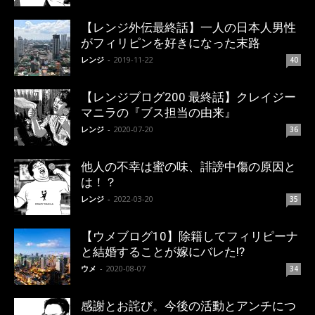
【レンジ外伝最終話】一人の日本人男性
がフィリピンを好きになった末路
レンジ
-
2019-11-22
40
【レンジブログ200 最終話】クレイジー
マニラの『ブス担当の由来』
レンジ
-
2020-07-20
36
他人の不幸は蜜の味、誹謗中傷の原因と
は！？
レンジ
-
2022-03-20
35
【ウメブログ10】除籍してフィリピーナ
と結婚することが嫁にバレた!?
ウメ
-
2020-08-07
34
感謝とお詫び。今後の活動とアンチにつ