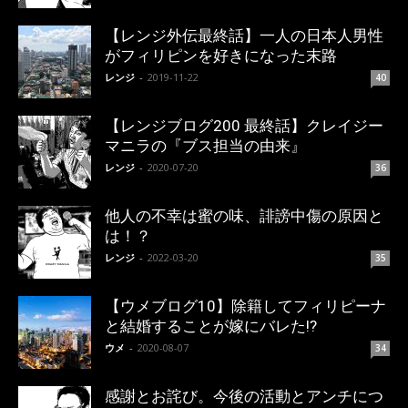
【レンジ外伝最終話】一人の日本人男性
がフィリピンを好きになった末路
レンジ
-
2019-11-22
40
【レンジブログ200 最終話】クレイジー
マニラの『ブス担当の由来』
レンジ
-
2020-07-20
36
他人の不幸は蜜の味、誹謗中傷の原因と
は！？
レンジ
-
2022-03-20
35
【ウメブログ10】除籍してフィリピーナ
と結婚することが嫁にバレた!?
ウメ
-
2020-08-07
34
感謝とお詫び。今後の活動とアンチにつ