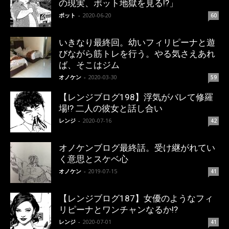
の現実、ポット地獄を見る!?」
ポット
-
2020-06-20
60
いきなり最終回。幼いフィリピーナと遊
びながら筋トレを行う。やる気さえあれ
ば、そこはジム
オノケン
-
2020-03-30
59
【レンジブログ198】浮気がバレて修羅
場!? 二人の彼女と話し合い
レンジ
-
2020-07-16
42
オノケンブログ最終話。受け継がれてい
く意思とスケベ心
オノケン
-
2019-07-15
41
【レンジブログ187】女優のようなフィ
リピーナとワンチャンなるか!?
レンジ
-
2020-07-01
41