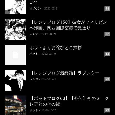
いて
オノケン
-
2020-03-31
34
【レンジブログ158】彼女がフィリピン
へ帰国、関西国際空港で見送り
レンジ
-
2019-08-09
32
ポットよりお詫びとご挨拶
ポット
-
2022-03-19
32
【レンジブログ最終話】ラブレター
レンジ
-
2022-11-21
29
【ポットブログ63】【外伝】その２ ク
レアとのその後
ポット
-
2020-07-12
29