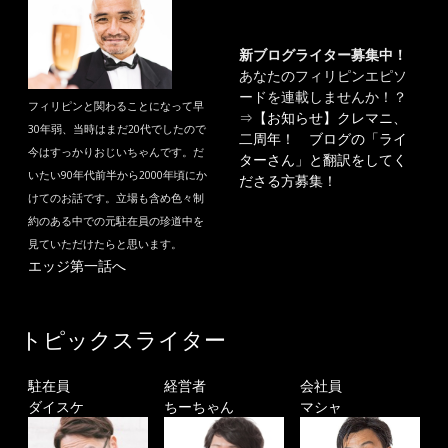
新ブログライター募集中！
あなたのフィリピンエピソ
ードを連載しませんか！？
フィリピンと関わることになって早
⇒
【お知らせ】クレマニ、
30年弱、当時はまだ20代でしたので
二周年！ ブログの「ライ
今はすっかりおじいちゃんです。だ
ターさん」と翻訳をしてく
いたい90年代前半から2000年頃にか
ださる方募集！
けてのお話です。立場も含め色々制
約のある中での元駐在員の珍道中を
見ていただけたらと思います。
エッジ第一話へ
トピックスライター
駐在員
経営者
会社員
ダイスケ
ちーちゃん
マシャ