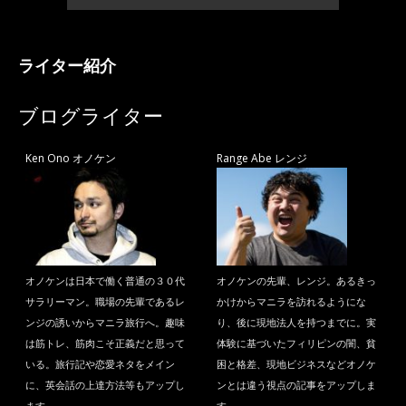
ライター紹介
ブログライター
Ken Ono オノケン
Range Abe レンジ
オノケンは日本で働く普通の３０代
オノケンの先輩、レンジ。あるきっ
サラリーマン。職場の先輩であるレ
かけからマニラを訪れるようにな
ンジの誘いからマニラ旅行へ。趣味
り、後に現地法人を持つまでに。実
は筋トレ、筋肉こそ正義だと思って
体験に基づいたフィリピンの闇、貧
いる。旅行記や恋愛ネタをメイン
困と格差、現地ビジネスなどオノケ
に、英会話の上達方法等もアップし
ンとは違う視点の記事をアップしま