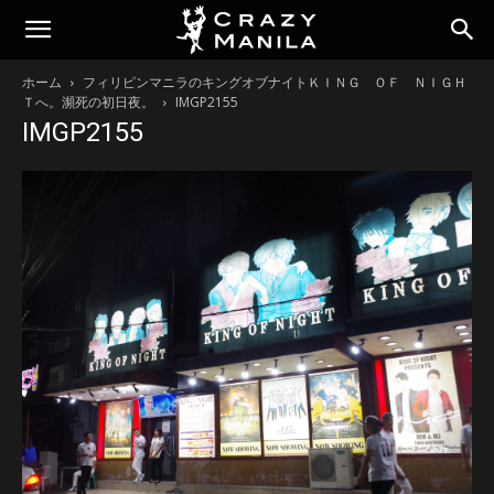
ホーム
フィリピンマニラのキングオブナイトＫＩＮＧ ＯＦ ＮＩＧＨ
Ｔへ。瀕死の初日夜。
IMGP2155
IMGP2155