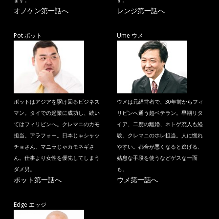
ます。
す。
オノケン第一話へ
レンジ第一話へ
Pot ポット
Ume ウメ
ポットはアジアを駆け回るビジネス
ウメは元経営者で、30年前からフィ
マン。タイでの起業に成功し、続い
リピンへ通う超ベテラン。早期リタ
てはフィリピンへ。クレマニのカモ
イア、二度の離婚、ネトゲ廃人も経
担当。アラフォー。日本じゃシャッ
験。クレマニのホレ担当。人に惚れ
チョさん、マニラじゃカモネギさ
やすい。都合が悪くなると逃げる、
ん。仕事より女性を優先してしまう
姑息な手段を使うなどゲスな一面
ダメ男。
も。
ポット第一話へ
ウメ第一話へ
Edge エッジ