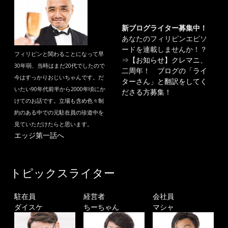
新ブログライター募集中！
あなたのフィリピンエピソ
ードを連載しませんか！？
フィリピンと関わることになって早
⇒
【お知らせ】クレマニ、
30年弱、当時はまだ20代でしたので
二周年！ ブログの「ライ
今はすっかりおじいちゃんです。だ
ターさん」と翻訳をしてく
いたい90年代前半から2000年頃にか
ださる方募集！
けてのお話です。立場も含め色々制
約のある中での元駐在員の珍道中を
見ていただけたらと思います。
エッジ第一話へ
トピックスライター
駐在員
経営者
会社員
ダイスケ
ちーちゃん
マシャ