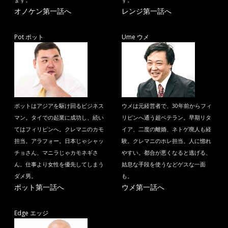
ます。
す。
オノケン第一話へ
レンジ第一話へ
Pot ポット
Ume ウメ
ポットはアジアを駆け回るビジネス
ウメは元経営者で、30年前からフィ
マン。タイでの起業に成功し、続い
リピンへ通う超ベテラン。早期リタ
てはフィリピンへ。クレマニのカモ
イア、二度の離婚、ネトゲ廃人も経
担当。アラフォー。日本じゃシャッ
験。クレマニのホレ担当。人に惚れ
チョさん、マニラじゃカモネギさ
やすい。都合が悪くなると逃げる、
ん。仕事より女性を優先してしまう
姑息な手段を使うなどゲスな一面
ダメ男。
も。
ポット第一話へ
ウメ第一話へ
Edge エッジ