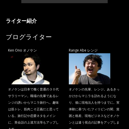
ライター紹介
ブログライター
Ken Ono オノケン
Range Abe レンジ
オノケンは日本で働く普通の３０代
オノケンの先輩、レンジ。あるきっ
サラリーマン。職場の先輩であるレ
かけからマニラを訪れるようにな
ンジの誘いからマニラ旅行へ。趣味
り、後に現地法人を持つまでに。実
は筋トレ、筋肉こそ正義だと思って
体験に基づいたフィリピンの闇、貧
いる。旅行記や恋愛ネタをメイン
困と格差、現地ビジネスなどオノケ
に、英会話の上達方法等もアップし
ンとは違う視点の記事をアップしま