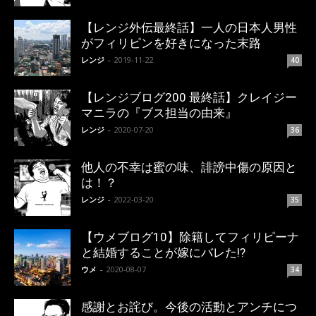
【レンジ外伝最終話】一人の日本人男性
がフィリピンを好きになった末路
レンジ
-
2019-11-22
40
【レンジブログ200 最終話】クレイジー
マニラの『ブス担当の由来』
レンジ
-
2020-07-20
36
他人の不幸は蜜の味、誹謗中傷の原因と
は！？
レンジ
-
2022-03-20
35
【ウメブログ10】除籍してフィリピーナ
と結婚することが嫁にバレた!?
ウメ
-
2020-08-07
34
感謝とお詫び。今後の活動とアンチにつ