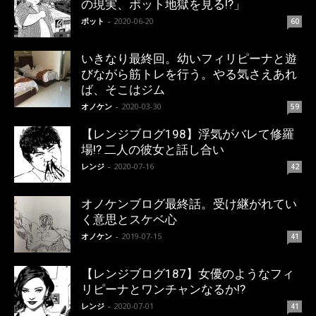
の現実、ポット地獄を見る!?」
ポット
-
2020-06-20
60
いきなり最終回。幼いフィリピーナと遊
びながら筋トレを行う。やる気さえあれ
ば、そこはジム
オノケン
-
2020-03-30
59
【レンジブログ198】浮気がバレて修羅
場!? 二人の彼女と話し合い
レンジ
-
2020-07-16
42
オノケンブログ最終話。受け継がれてい
く意思とスケベ心
オノケン
-
2019-07-15
41
【レンジブログ187】女優のようなフィ
リピーナとワンチャンなるか!?
レンジ
-
2020-07-01
41