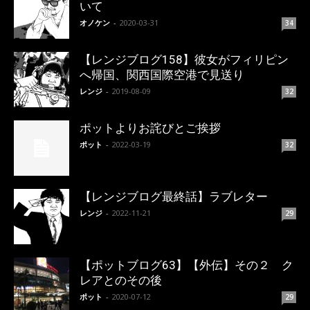
いて
オノケン
-
2020-03-31
34
【レンジブログ158】彼女がフィリピン
へ帰国、関西国際空港で見送り
レンジ
-
2019-08-09
32
ポットよりお詫びとご挨拶
ポット
-
2022-03-19
32
【レンジブログ最終話】ラブレター
レンジ
-
2022-11-21
29
【ポットブログ63】【外伝】その２ ク
レアとのその後
ポット
-
2020-07-12
29