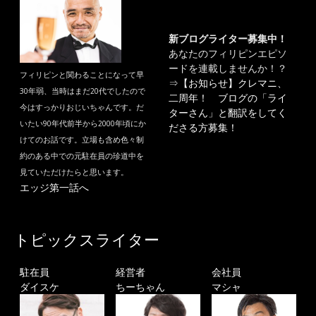
新ブログライター募集中！
あなたのフィリピンエピソ
ードを連載しませんか！？
フィリピンと関わることになって早
⇒
【お知らせ】クレマニ、
30年弱、当時はまだ20代でしたので
二周年！ ブログの「ライ
今はすっかりおじいちゃんです。だ
ターさん」と翻訳をしてく
いたい90年代前半から2000年頃にか
ださる方募集！
けてのお話です。立場も含め色々制
約のある中での元駐在員の珍道中を
見ていただけたらと思います。
エッジ第一話へ
トピックスライター
駐在員
経営者
会社員
ダイスケ
ちーちゃん
マシャ