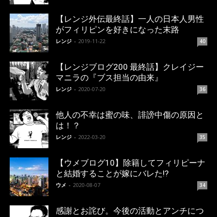
【レンジ外伝最終話】一人の日本人男性
がフィリピンを好きになった末路
レンジ
-
2019-11-22
40
【レンジブログ200 最終話】クレイジー
マニラの『ブス担当の由来』
レンジ
-
2020-07-20
36
他人の不幸は蜜の味、誹謗中傷の原因と
は！？
レンジ
-
2022-03-20
35
【ウメブログ10】除籍してフィリピーナ
と結婚することが嫁にバレた!?
ウメ
-
2020-08-07
34
感謝とお詫び。今後の活動とアンチにつ