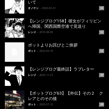
いて
オノケン
-
2020-03-31
34
【レンジブログ158】彼女がフィリピン
へ帰国、関西国際空港で見送り
レンジ
-
2019-08-09
32
ポットよりお詫びとご挨拶
ポット
-
2022-03-19
32
【レンジブログ最終話】ラブレター
レンジ
-
2022-11-21
29
【ポットブログ63】【外伝】その２ ク
レアとのその後
ポット
-
2020-07-12
29