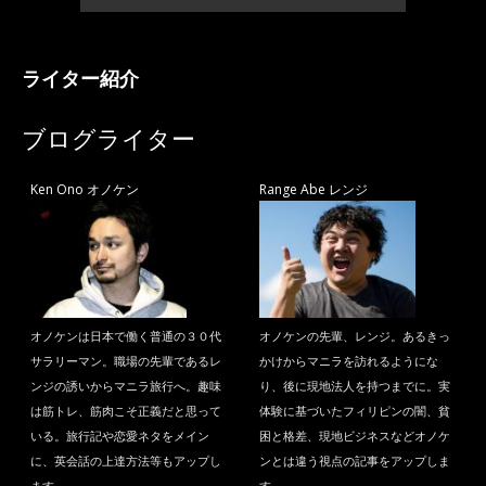
ライター紹介
ブログライター
Ken Ono オノケン
Range Abe レンジ
オノケンは日本で働く普通の３０代
オノケンの先輩、レンジ。あるきっ
サラリーマン。職場の先輩であるレ
かけからマニラを訪れるようにな
ンジの誘いからマニラ旅行へ。趣味
り、後に現地法人を持つまでに。実
は筋トレ、筋肉こそ正義だと思って
体験に基づいたフィリピンの闇、貧
いる。旅行記や恋愛ネタをメイン
困と格差、現地ビジネスなどオノケ
に、英会話の上達方法等もアップし
ンとは違う視点の記事をアップしま