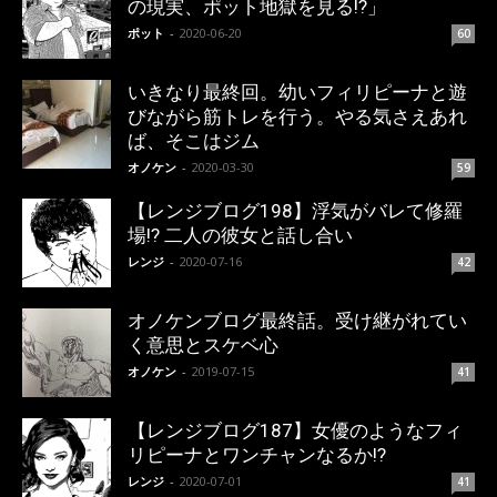
の現実、ポット地獄を見る!?」
ポット
-
2020-06-20
60
いきなり最終回。幼いフィリピーナと遊
びながら筋トレを行う。やる気さえあれ
ば、そこはジム
オノケン
-
2020-03-30
59
【レンジブログ198】浮気がバレて修羅
場!? 二人の彼女と話し合い
レンジ
-
2020-07-16
42
オノケンブログ最終話。受け継がれてい
く意思とスケベ心
オノケン
-
2019-07-15
41
【レンジブログ187】女優のようなフィ
リピーナとワンチャンなるか!?
レンジ
-
2020-07-01
41