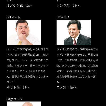
ます。
す。
オノケン第一話へ
レンジ第一話へ
Pot ポット
Ume ウメ
ポットはアジアを駆け回るビジネス
ウメは元経営者で、30年前からフィ
マン。タイでの起業に成功し、続い
リピンへ通う超ベテラン。早期リタ
てはフィリピンへ。クレマニのカモ
イア、二度の離婚、ネトゲ廃人も経
担当。アラフォー。日本じゃシャッ
験。クレマニのホレ担当。人に惚れ
チョさん、マニラじゃカモネギさ
やすい。都合が悪くなると逃げる、
ん。仕事より女性を優先してしまう
姑息な手段を使うなどゲスな一面
ダメ男。
も。
ポット第一話へ
ウメ第一話へ
Edge エッジ