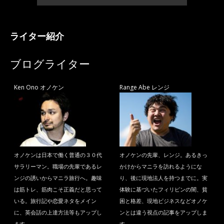
ライター紹介
ブログライター
Ken Ono オノケン
Range Abe レンジ
オノケンは日本で働く普通の３０代
オノケンの先輩、レンジ。あるきっ
サラリーマン。職場の先輩であるレ
かけからマニラを訪れるようにな
ンジの誘いからマニラ旅行へ。趣味
り、後に現地法人を持つまでに。実
は筋トレ、筋肉こそ正義だと思って
体験に基づいたフィリピンの闇、貧
いる。旅行記や恋愛ネタをメイン
困と格差、現地ビジネスなどオノケ
に、英会話の上達方法等もアップし
ンとは違う視点の記事をアップしま