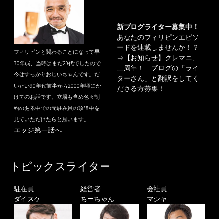
新ブログライター募集中！
あなたのフィリピンエピソ
ードを連載しませんか！？
フィリピンと関わることになって早
⇒
【お知らせ】クレマニ、
30年弱、当時はまだ20代でしたので
二周年！ ブログの「ライ
今はすっかりおじいちゃんです。だ
ターさん」と翻訳をしてく
いたい90年代前半から2000年頃にか
ださる方募集！
けてのお話です。立場も含め色々制
約のある中での元駐在員の珍道中を
見ていただけたらと思います。
エッジ第一話へ
トピックスライター
駐在員
経営者
会社員
ダイスケ
ちーちゃん
マシャ