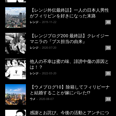
【レンジ外伝最終話】一人の日本人男性
がフィリピンを好きになった末路
レンジ
-
2019-11-22
40
【レンジブログ200 最終話】クレイジー
マニラの『ブス担当の由来』
レンジ
-
2020-07-20
36
他人の不幸は蜜の味、誹謗中傷の原因と
は！？
レンジ
-
2022-03-20
35
【ウメブログ10】除籍してフィリピーナ
と結婚することが嫁にバレた!?
ウメ
-
2020-08-07
34
感謝とお詫び。今後の活動とアンチにつ