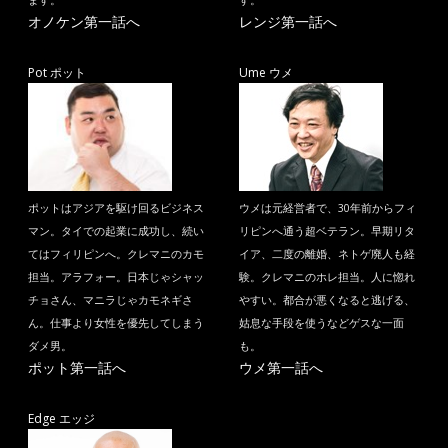
ます。
す。
オノケン第一話へ
レンジ第一話へ
Pot ポット
Ume ウメ
ポットはアジアを駆け回るビジネス
ウメは元経営者で、30年前からフィ
マン。タイでの起業に成功し、続い
リピンへ通う超ベテラン。早期リタ
てはフィリピンへ。クレマニのカモ
イア、二度の離婚、ネトゲ廃人も経
担当。アラフォー。日本じゃシャッ
験。クレマニのホレ担当。人に惚れ
チョさん、マニラじゃカモネギさ
やすい。都合が悪くなると逃げる、
ん。仕事より女性を優先してしまう
姑息な手段を使うなどゲスな一面
ダメ男。
も。
ポット第一話へ
ウメ第一話へ
Edge エッジ