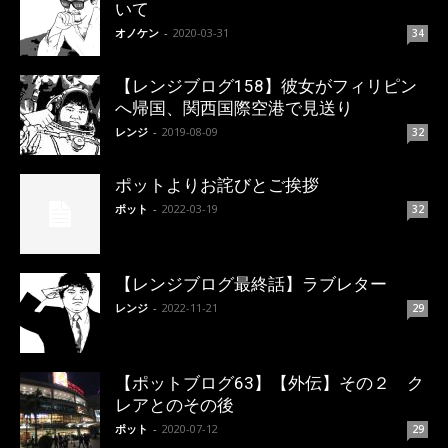
いて
オノケン
-
2020-03-31
34
【レンジブログ158】彼女がフィリピン
へ帰国、関西国際空港で見送り
レンジ
-
2019-08-09
32
ポットよりお詫びとご挨拶
ポット
-
2022-03-19
32
【レンジブログ最終話】ラブレター
レンジ
-
2022-11-21
29
【ポットブログ63】【外伝】その２ ク
レアとのその後
ポット
-
2020-07-12
29