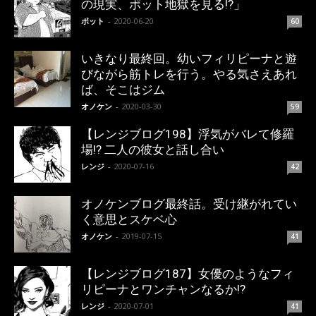
の現実、ポット地獄を見る!?」
ポット
-
2020-06-20
60
いきなり最終回。幼いフィリピーナと遊
びながら筋トレを行う。やる気さえあれ
ば、そこはジム
オノケン
-
2020-03-30
59
【レンジブログ198】浮気がバレて修羅
場!? 二人の彼女と話し合い
レンジ
-
2020-07-16
42
オノケンブログ最終話。受け継がれてい
く意思とスケベ心
オノケン
-
2019-07-15
41
【レンジブログ187】女優のようなフィ
リピーナとワンチャンなるか!?
レンジ
-
2020-07-01
41