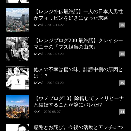
【レンジ外伝最終話】一人の日本人男性
がフィリピンを好きになった末路
レンジ
-
2019-11-22
40
【レンジブログ200 最終話】クレイジー
マニラの『ブス担当の由来』
レンジ
-
2020-07-20
36
他人の不幸は蜜の味、誹謗中傷の原因と
は！？
レンジ
-
2022-03-20
35
【ウメブログ10】除籍してフィリピーナ
と結婚することが嫁にバレた!?
ウメ
-
2020-08-07
34
感謝とお詫び。今後の活動とアンチにつ