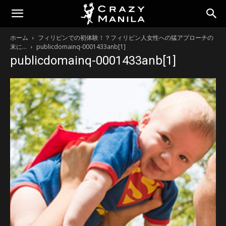
ホーム
フィリピンでの初体験！？フィリピン人女性への猛アプローチの
末に…
publicdomainq-0001433anb[1]
publicdomainq-0001433anb[1]