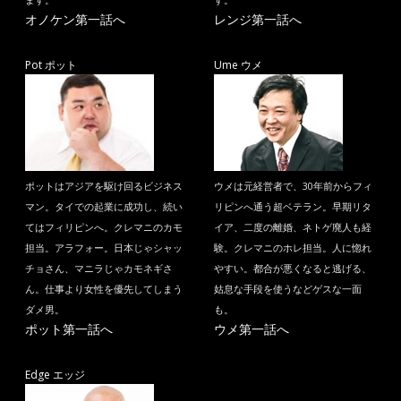
ます。
す。
オノケン第一話へ
レンジ第一話へ
Pot ポット
Ume ウメ
ポットはアジアを駆け回るビジネス
ウメは元経営者で、30年前からフィ
マン。タイでの起業に成功し、続い
リピンへ通う超ベテラン。早期リタ
てはフィリピンへ。クレマニのカモ
イア、二度の離婚、ネトゲ廃人も経
担当。アラフォー。日本じゃシャッ
験。クレマニのホレ担当。人に惚れ
チョさん、マニラじゃカモネギさ
やすい。都合が悪くなると逃げる、
ん。仕事より女性を優先してしまう
姑息な手段を使うなどゲスな一面
ダメ男。
も。
ポット第一話へ
ウメ第一話へ
Edge エッジ