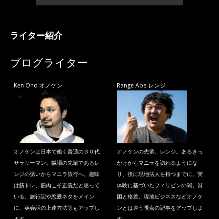
ライター紹介
ブログライター
Ken Ono オノケン
Range Abe レンジ
オノケンは日本で働く普通の３０代
オノケンの先輩、レンジ。あるきっ
サラリーマン。職場の先輩であるレ
かけからマニラを訪れるようにな
ンジの誘いからマニラ旅行へ。趣味
り、後に現地法人を持つまでに。実
は筋トレ、筋肉こそ正義だと思って
体験に基づいたフィリピンの闇、貧
いる。旅行記や恋愛ネタをメイン
困と格差、現地ビジネスなどオノケ
に、英会話の上達方法等もアップし
ンとは違う視点の記事をアップしま