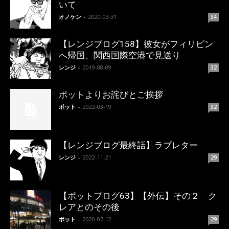
いて
オノケン
-
2020-03-31
34
【レンジブログ158】彼女がフィリピン
へ帰国、関西国際空港で見送り
レンジ
-
2019-08-09
32
ポットよりお詫びとご挨拶
ポット
-
2022-03-19
32
【レンジブログ最終話】ラブレター
レンジ
-
2022-11-21
29
【ポットブログ63】【外伝】その２ ク
レアとのその後
ポット
-
2020-07-12
29