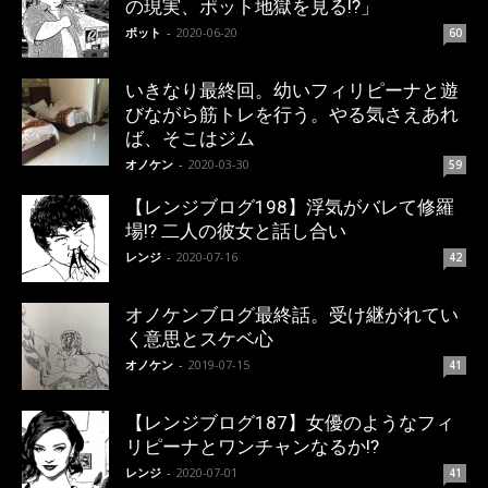
の現実、ポット地獄を見る!?」
ポット
-
2020-06-20
60
いきなり最終回。幼いフィリピーナと遊
びながら筋トレを行う。やる気さえあれ
ば、そこはジム
オノケン
-
2020-03-30
59
【レンジブログ198】浮気がバレて修羅
場!? 二人の彼女と話し合い
レンジ
-
2020-07-16
42
オノケンブログ最終話。受け継がれてい
く意思とスケベ心
オノケン
-
2019-07-15
41
【レンジブログ187】女優のようなフィ
リピーナとワンチャンなるか!?
レンジ
-
2020-07-01
41