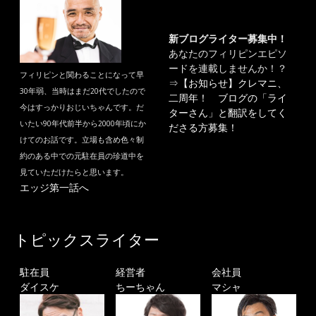
新ブログライター募集中！
あなたのフィリピンエピソ
ードを連載しませんか！？
フィリピンと関わることになって早
⇒
【お知らせ】クレマニ、
30年弱、当時はまだ20代でしたので
二周年！ ブログの「ライ
今はすっかりおじいちゃんです。だ
ターさん」と翻訳をしてく
いたい90年代前半から2000年頃にか
ださる方募集！
けてのお話です。立場も含め色々制
約のある中での元駐在員の珍道中を
見ていただけたらと思います。
エッジ第一話へ
トピックスライター
駐在員
経営者
会社員
ダイスケ
ちーちゃん
マシャ