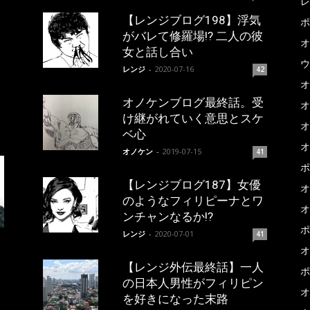
レ
【レンジブログ198】浮気
ポ
がバレて修羅場!? 二人の彼
オ
女と話し合い
ウ
レンジ
-
2020-07-16
42
オ
オノケンブログ最終話。受
オ
け継がれていく意思とスケ
オ
ベ心
オ
オノケン
-
2019-07-15
41
ポ
【レンジブログ187】女優
オ
のようなフィリピーナとワ
オ
ンチャンなるか!?
ポ
レンジ
-
2020-07-01
41
オ
【レンジ外伝最終話】一人
ポ
の日本人男性がフィリピン
オ
を好きになった末路