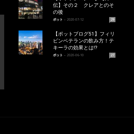
伝】その２ クレアとのそ
の後
ポット
-
2020-07-12
29
【ポットブログ51】フィリ
ピンベテランの飲み方！テ
キーラの効果とは!?
ポット
-
2020-06-10
27