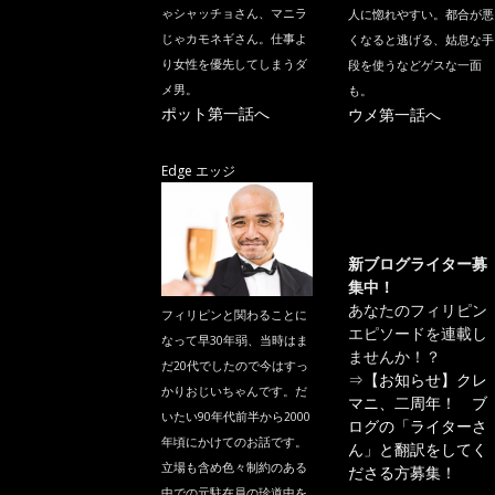
ゃシャッチョさん、マニラ
人に惚れやすい。都合が悪
じゃカモネギさん。仕事よ
くなると逃げる、姑息な手
り女性を優先してしまうダ
段を使うなどゲスな一面
メ男。
も。
ポット第一話へ
ウメ第一話へ
Edge エッジ
新ブログライター募
集中！
あなたのフィリピン
フィリピンと関わることに
エピソードを連載し
なって早30年弱、当時はま
ませんか！？
だ20代でしたので今はすっ
⇒
【お知らせ】クレ
かりおじいちゃんです。だ
マニ、二周年！ ブ
いたい90年代前半から2000
ログの「ライターさ
年頃にかけてのお話です。
ん」と翻訳をしてく
立場も含め色々制約のある
ださる方募集！
中での元駐在員の珍道中を