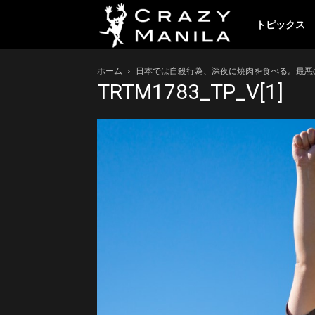
ク
トピックス
ホーム
日本では自殺行為、深夜に焼肉を食べる。最悪
レ
TRTM1783_TP_V[1]
イ
ジ
ー
マ