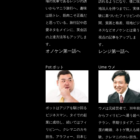
場の先輩であるレンジの誘
訪れるようになり、後に現
いからマニラ旅行へ。趣味
地法人を持つまでに。実体
は筋トレ、筋肉こそ正義だ
験に基づいたフィリピンの
と思っている。旅行記や恋
闇、貧困と格差、現地ビジ
愛ネタをメインに、英会話
ネスなどオノケンとは違う
の上達方法等もアップしま
視点の記事をアップしま
す。
す。
オノケン第一話へ
レンジ第一話へ
Pot ポット
Ume ウメ
ポットはアジアを駆け回る
ウメは元経営者で、30年前
ビジネスマン。タイでの起
からフィリピンへ通う超ベ
業に成功し、続いてはフィ
テラン。早期リタイア、二
リピンへ。クレマニのカモ
度の離婚、ネトゲ廃人も経
担当。アラフォー。日本じ
験。クレマニのホレ担当。