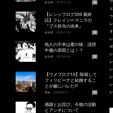
ウ
レンジ
-
2019-11-22
40
エ
【レンジブログ200 最終
ウ
話】クレイジーマニラの
レ
『ブス担当の由来』
オ
レンジ
-
2020-07-20
36
レ
他人の不幸は蜜の味、誹謗
ポ
中傷の原因とは！？
レ
レンジ
-
2022-03-20
35
レ
レ
【ウメブログ10】除籍して
レ
フィリピーナと結婚するこ
レ
とが嫁にバレた!?
レ
ウメ
-
2020-08-07
34
感謝とお詫び。今後の活動
とアンチについて