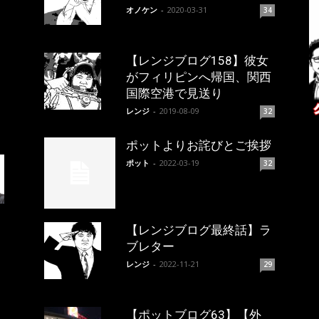
オノケン
-
2020-03-31
34
【レンジブログ158】彼女
がフィリピンへ帰国、関西
国際空港で見送り
レンジ
-
2019-08-09
32
ポットよりお詫びとご挨拶
ポット
-
2022-03-19
32
【レンジブログ最終話】ラ
ブレター
レンジ
-
2022-11-21
29
【ポットブログ63】【外