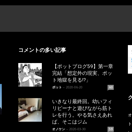
コメントの多い記事
【ポットブログ59】第一章
完結「想定外の現実、ポッ
ト地獄を見る!?」
ポット
-
2020-06-20
60
いきなり最終回。幼いフィ
リピーナと遊びながら筋ト
レを行う。やる気さえあれ
オ
ば、そこはジム
ト
オノケン
-
2020-03-30
59