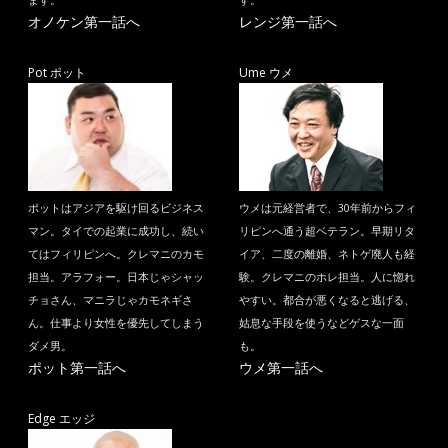
オノケン第一話へ
レンジ第一話へ
Pot ポット
Ume ウメ
ポットはアジアを駆け回るビジネス
ウメは元経営者で、30年前からフィ
マン。タイでの起業に成功し、続い
リピンへ通う超ベテラン。早期リタ
てはフィリピンへ。クレマニのカモ
イア、二度の離婚、ネトゲ廃人も経
担当。アラフォー。日本じゃシャッ
験。クレマニのホレ担当。人に惚れ
チョさん、マニラじゃカモネギさ
やすい。都合が悪くなると逃げる、
ん。仕事より女性を優先してしまう
姑息な手段を使うなどゲスな一面
ダメ男。
も。
ポット第一話へ
ウメ第一話へ
Edge エッジ