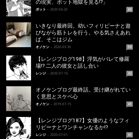
の現実、ポット地獄を見る!?」
ポット
-
2020-06-20
60
いきなり最終回。幼いフィリピーナと遊
びながら筋トレを行う。やる気さえあれ
ば、そこはジム
オノケン
-
2020-03-30
59
【レンジブログ198】浮気がバレて修羅
場!? 二人の彼女と話し合い
レンジ
-
2020-07-16
42
オノケンブログ最終話。受け継がれてい
く意思とスケベ心
オノケン
-
2019-07-15
41
【レンジブログ187】女優のようなフィ
リピーナとワンチャンなるか!?
レンジ
-
2020-07-01
41