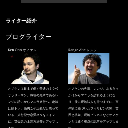
ライター紹介
ブログライター
Ken Ono オノケン
Range Abe レンジ
オノケンは日本で働く普通の３０代
オノケンの先輩、レンジ。あるきっ
サラリーマン。職場の先輩であるレ
かけからマニラを訪れるようにな
ンジの誘いからマニラ旅行へ。趣味
り、後に現地法人を持つまでに。実
は筋トレ、筋肉こそ正義だと思って
体験に基づいたフィリピンの闇、貧
いる。旅行記や恋愛ネタをメイン
困と格差、現地ビジネスなどオノケ
に、英会話の上達方法等もアップし
ンとは違う視点の記事をアップしま
ます。
す。