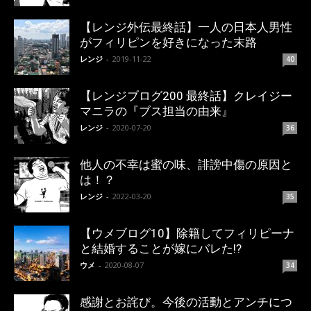
【レンジ外伝最終話】一人の日本人男性
がフィリピンを好きになった末路
レンジ
-
2019-11-22
40
【レンジブログ200 最終話】クレイジー
マニラの『ブス担当の由来』
レンジ
-
2020-07-20
36
他人の不幸は蜜の味、誹謗中傷の原因と
は！？
レンジ
-
2022-03-20
35
【ウメブログ10】除籍してフィリピーナ
と結婚することが嫁にバレた!?
ウメ
-
2020-08-07
34
感謝とお詫び。今後の活動とアンチにつ