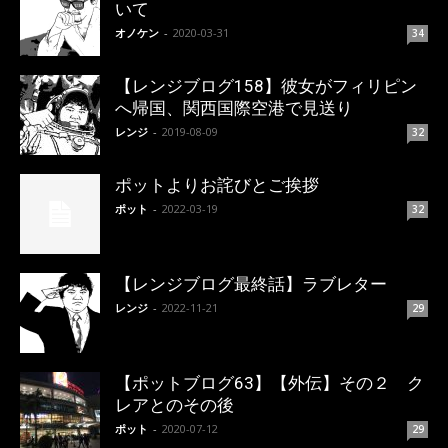
いて
オノケン
-
2020-03-31
34
【レンジブログ158】彼女がフィリピン
へ帰国、関西国際空港で見送り
レンジ
-
2019-08-09
32
ポットよりお詫びとご挨拶
ポット
-
2022-03-19
32
【レンジブログ最終話】ラブレター
レンジ
-
2022-11-21
29
【ポットブログ63】【外伝】その２ ク
レアとのその後
ポット
-
2020-07-12
29