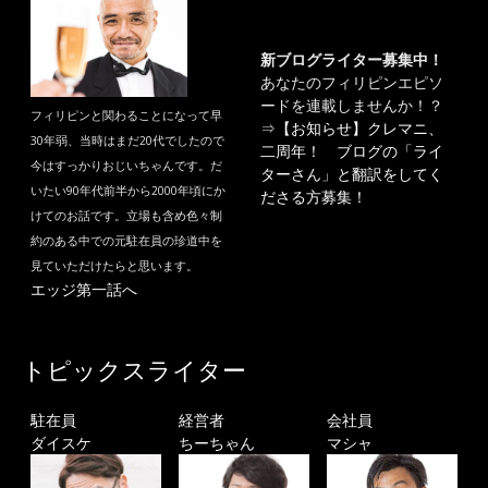
新ブログライター募集中！
あなたのフィリピンエピソ
ードを連載しませんか！？
フィリピンと関わることになって早
⇒
【お知らせ】クレマニ、
30年弱、当時はまだ20代でしたので
二周年！ ブログの「ライ
今はすっかりおじいちゃんです。だ
ターさん」と翻訳をしてく
いたい90年代前半から2000年頃にか
ださる方募集！
けてのお話です。立場も含め色々制
約のある中での元駐在員の珍道中を
見ていただけたらと思います。
エッジ第一話へ
トピックスライター
駐在員
経営者
会社員
ダイスケ
ちーちゃん
マシャ