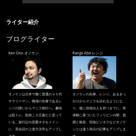
ライター紹介
ブログライター
Ken Ono オノケン
Range Abe レンジ
オノケンは日本で働く普通の３０代
オノケンの先輩、レンジ。あるきっ
サラリーマン。職場の先輩であるレ
かけからマニラを訪れるようにな
ンジの誘いからマニラ旅行へ。趣味
り、後に現地法人を持つまでに。実
は筋トレ、筋肉こそ正義だと思って
体験に基づいたフィリピンの闇、貧
いる。旅行記や恋愛ネタをメイン
困と格差、現地ビジネスなどオノケ
に、英会話の上達方法等もアップし
ンとは違う視点の記事をアップしま