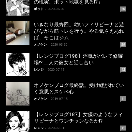
の現実、ポット地獄を見る!?」
ポット
-
2020-06-20
60
いきなり最終回。幼いフィリピーナと遊
びながら筋トレを行う。やる気さえあれ
ば、そこはジム
オノケン
-
2020-03-30
59
【レンジブログ198】浮気がバレて修羅
場!? 二人の彼女と話し合い
レンジ
-
2020-07-16
42
オノケンブログ最終話。受け継がれてい
く意思とスケベ心
オノケン
-
2019-07-15
41
【レンジブログ187】女優のようなフィ
リピーナとワンチャンなるか!?
レンジ
-
2020-07-01
41