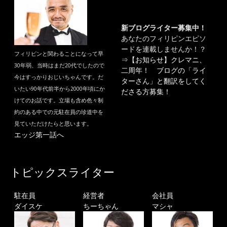
新ブログライター募集中！
あなたのフィリピンエピソ
ードを連載しませんか！？
フィリピンと関わることになって早
⇒
【お知らせ】クレマニ、
30年弱、当時はまだ20代でしたので
二周年！ ブログの「ライ
今はすっかりおじいちゃんです。だ
ターさん」と翻訳をしてく
いたい90年代前半から2000年頃にか
ださる方募集！
けてのお話です。立場も含め色々制
約のある中での元駐在員の珍道中を
見ていただけたらと思います。
エッジ第一話へ
トピックスライター
駐在員
経営者
会社員
ダイスケ
ちーちゃん
マシャ