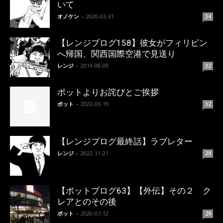
いて
オノケン
-
2020-03-31
34
【レンジブログ158】彼女がフィリピン
へ帰国、関西国際空港で見送り
レンジ
-
2019-08-09
32
ポットよりお詫びとご挨拶
ポット
-
2022-03-19
32
【レンジブログ最終話】ラブレター
レンジ
-
2022-11-21
29
【ポットブログ63】【外伝】その２ ク
レアとのその後
ポット
-
2020-07-12
29