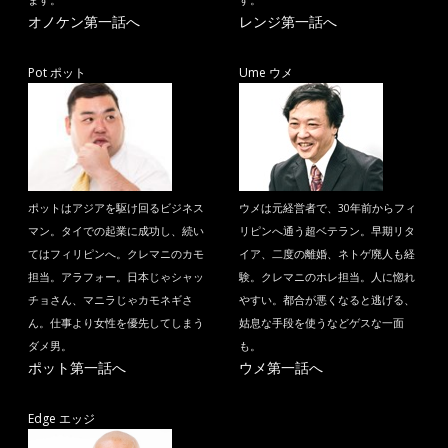
ます。
す。
オノケン第一話へ
レンジ第一話へ
Pot ポット
Ume ウメ
ポットはアジアを駆け回るビジネス
ウメは元経営者で、30年前からフィ
マン。タイでの起業に成功し、続い
リピンへ通う超ベテラン。早期リタ
てはフィリピンへ。クレマニのカモ
イア、二度の離婚、ネトゲ廃人も経
担当。アラフォー。日本じゃシャッ
験。クレマニのホレ担当。人に惚れ
チョさん、マニラじゃカモネギさ
やすい。都合が悪くなると逃げる、
ん。仕事より女性を優先してしまう
姑息な手段を使うなどゲスな一面
ダメ男。
も。
ポット第一話へ
ウメ第一話へ
Edge エッジ