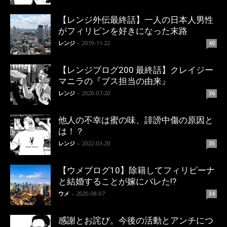
【レンジ外伝最終話】一人の日本人男性
がフィリピンを好きになった末路
レンジ
-
2019-11-22
40
【レンジブログ200 最終話】クレイジー
マニラの『ブス担当の由来』
レンジ
-
2020-07-20
36
他人の不幸は蜜の味、誹謗中傷の原因と
は！？
レンジ
-
2022-03-20
35
【ウメブログ10】除籍してフィリピーナ
と結婚することが嫁にバレた!?
ウメ
-
2020-08-07
34
感謝とお詫び。今後の活動とアンチにつ