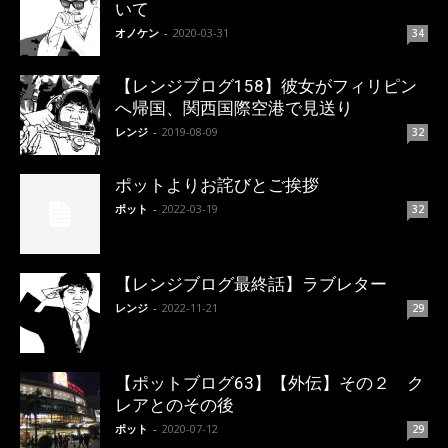
いて
オノケン
-
2020-03-31
34
【レンジブログ158】彼女がフィリピン
へ帰国、関西国際空港で見送り
レンジ
-
2019-08-09
32
ポットよりお詫びとご挨拶
ポット
-
2022-03-19
32
【レンジブログ最終話】ラブレター
レンジ
-
2022-11-21
29
【ポットブログ63】【外伝】その２ ク
レアとのその後
ポット
-
2020-07-12
29