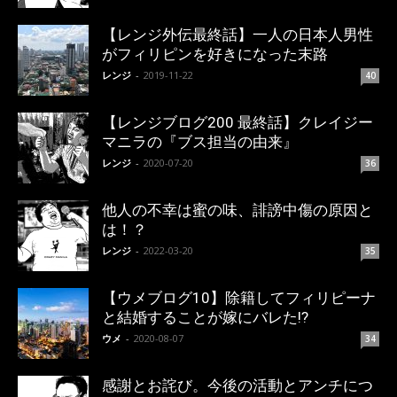
【レンジ外伝最終話】一人の日本人男性
がフィリピンを好きになった末路
レンジ
-
2019-11-22
40
【レンジブログ200 最終話】クレイジー
マニラの『ブス担当の由来』
レンジ
-
2020-07-20
36
他人の不幸は蜜の味、誹謗中傷の原因と
は！？
レンジ
-
2022-03-20
35
【ウメブログ10】除籍してフィリピーナ
と結婚することが嫁にバレた!?
ウメ
-
2020-08-07
34
感謝とお詫び。今後の活動とアンチにつ