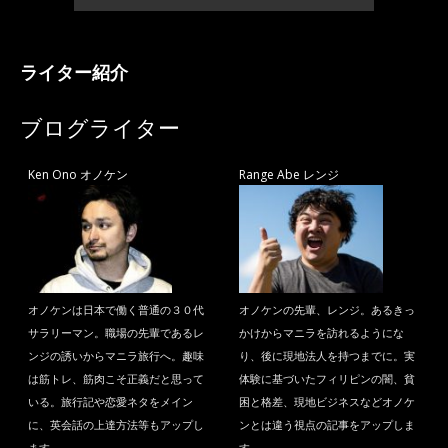
ライター紹介
ブログライター
Ken Ono オノケン
Range Abe レンジ
オノケンは日本で働く普通の３０代
オノケンの先輩、レンジ。あるきっ
サラリーマン。職場の先輩であるレ
かけからマニラを訪れるようにな
ンジの誘いからマニラ旅行へ。趣味
り、後に現地法人を持つまでに。実
は筋トレ、筋肉こそ正義だと思って
体験に基づいたフィリピンの闇、貧
いる。旅行記や恋愛ネタをメイン
困と格差、現地ビジネスなどオノケ
に、英会話の上達方法等もアップし
ンとは違う視点の記事をアップしま