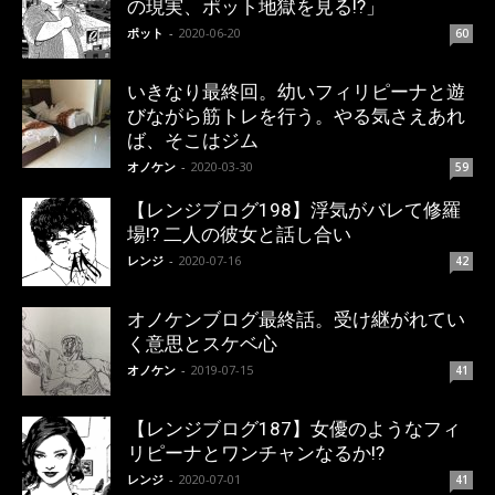
の現実、ポット地獄を見る!?」
ポット
-
2020-06-20
60
いきなり最終回。幼いフィリピーナと遊
びながら筋トレを行う。やる気さえあれ
ば、そこはジム
オノケン
-
2020-03-30
59
【レンジブログ198】浮気がバレて修羅
場!? 二人の彼女と話し合い
レンジ
-
2020-07-16
42
オノケンブログ最終話。受け継がれてい
く意思とスケベ心
オノケン
-
2019-07-15
41
【レンジブログ187】女優のようなフィ
リピーナとワンチャンなるか!?
レンジ
-
2020-07-01
41