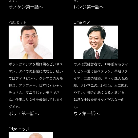
ます。
す。
オノケン第一話へ
レンジ第一話へ
Pot ポット
Ume ウメ
ポットはアジアを駆け回るビジネス
ウメは元経営者で、30年前からフィ
マン。タイでの起業に成功し、続い
リピンへ通う超ベテラン。早期リタ
てはフィリピンへ。クレマニのカモ
イア、二度の離婚、ネトゲ廃人も経
担当。アラフォー。日本じゃシャッ
験。クレマニのホレ担当。人に惚れ
チョさん、マニラじゃカモネギさ
やすい。都合が悪くなると逃げる、
ん。仕事より女性を優先してしまう
姑息な手段を使うなどゲスな一面
ダメ男。
も。
ポット第一話へ
ウメ第一話へ
Edge エッジ