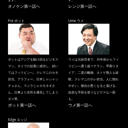
オノケン第一話へ
レンジ第一話へ
Pot ポット
Ume ウメ
ポットはアジアを駆け回るビジネス
ウメは元経営者で、30年前からフィ
マン。タイでの起業に成功し、続い
リピンへ通う超ベテラン。早期リタ
てはフィリピンへ。クレマニのカモ
イア、二度の離婚、ネトゲ廃人も経
担当。アラフォー。日本じゃシャッ
験。クレマニのホレ担当。人に惚れ
チョさん、マニラじゃカモネギさ
やすい。都合が悪くなると逃げる、
ん。仕事より女性を優先してしまう
姑息な手段を使うなどゲスな一面
ダメ男。
も。
ポット第一話へ
ウメ第一話へ
Edge エッジ