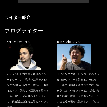
ライター紹介
ブログライター
Ken Ono オノケン
Range Abe レンジ
オノケンは日本で働く普通の３０代
オノケンの先輩、レンジ。あるきっ
サラリーマン。職場の先輩であるレ
かけからマニラを訪れるようにな
ンジの誘いからマニラ旅行へ。趣味
り、後に現地法人を持つまでに。実
は筋トレ、筋肉こそ正義だと思って
体験に基づいたフィリピンの闇、貧
いる。旅行記や恋愛ネタをメイン
困と格差、現地ビジネスなどオノケ
に、英会話の上達方法等もアップし
ンとは違う視点の記事をアップしま
ます。
す。