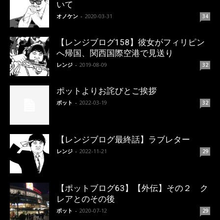
いて
オノケン
-
2020-03-31
34
【レンジブログ158】彼女がフィリピン
へ帰国、関西国際空港で見送り
レンジ
-
2019-08-09
32
ポットよりお詫びとご挨拶
ポット
-
2022-03-19
32
【レンジブログ最終話】ラブレター
レンジ
-
2022-11-21
29
【ポットブログ63】【外伝】その２ ク
レアとのその後
ポット
-
2020-07-12
29