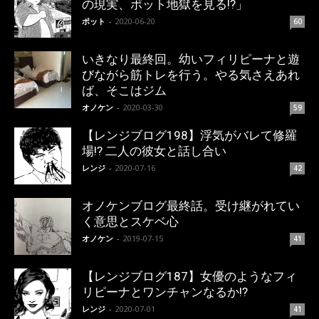
の現実、ポット地獄を見る!?」
ポット
-
2020-06-20
60
いきなり最終回。幼いフィリピーナと遊
びながら筋トレを行う。やる気さえあれ
ば、そこはジム
オノケン
-
2020-03-30
59
【レンジブログ198】浮気がバレて修羅
場!? 二人の彼女と話し合い
レンジ
-
2020-07-16
42
オノケンブログ最終話。受け継がれてい
く意思とスケベ心
オノケン
-
2019-07-15
41
【レンジブログ187】女優のようなフィ
リピーナとワンチャンなるか!?
レンジ
-
2020-07-01
41