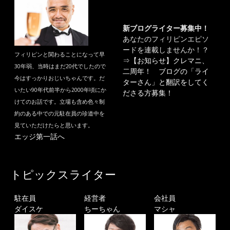
新ブログライター募集中！
あなたのフィリピンエピソ
ードを連載しませんか！？
フィリピンと関わることになって早
⇒
【お知らせ】クレマニ、
30年弱、当時はまだ20代でしたので
二周年！ ブログの「ライ
今はすっかりおじいちゃんです。だ
ターさん」と翻訳をしてく
いたい90年代前半から2000年頃にか
ださる方募集！
けてのお話です。立場も含め色々制
約のある中での元駐在員の珍道中を
見ていただけたらと思います。
エッジ第一話へ
トピックスライター
駐在員
経営者
会社員
ダイスケ
ちーちゃん
マシャ