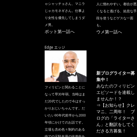
ゃシャッチョさん、マニラ
人に惚れやすい。都合が悪
じゃカモネギさん。仕事よ
くなると逃げる、姑息な手
り女性を優先してしまうダ
段を使うなどゲスな一面
メ男。
も。
ポット第一話へ
ウメ第一話へ
Edge エッジ
新ブログライター募
集中！
あなたのフィリピン
フィリピンと関わることに
エピソードを連載し
なって早30年弱、当時はま
ませんか！？
だ20代でしたので今はすっ
⇒
【お知らせ】クレ
かりおじいちゃんです。だ
マニ、二周年！ ブ
いたい90年代前半から2000
ログの「ライターさ
年頃にかけてのお話です。
ん」と翻訳をしてく
立場も含め色々制約のある
ださる方募集！
中での元駐在員の珍道中を