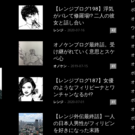
レ
【レンジブログ198】浮気
ポ
がバレて修羅場!? 二人の彼
オ
女と話し合い
ウ
レンジ
-
2020-07-16
42
オ
オノケンブログ最終話。受
オ
け継がれていく意思とスケ
オ
ベ心
オ
オノケン
-
2019-07-15
41
ポ
【レンジブログ187】女優
オ
のようなフィリピーナとワ
オ
ンチャンなるか!?
ポ
レンジ
-
2020-07-01
41
オ
【レンジ外伝最終話】一人
ポ
の日本人男性がフィリピン
オ
を好きになった末路