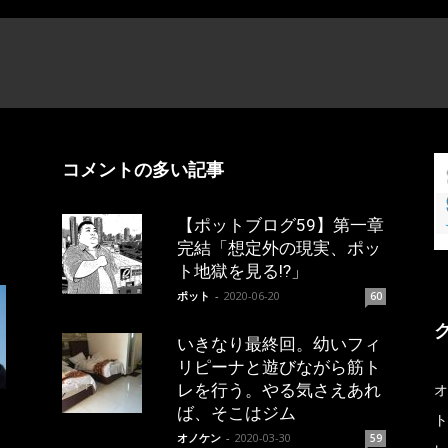
コメントの多い記事
【ポットブログ59】第一章
完結「想定外の現実、ポッ
ト地獄を見る!?」
ポット
-
2020-06-20
60
いきなり最終回。幼いフィ
リピーナと遊びながら筋ト
レを行う。やる気さえあれ
オ
ば、そこはジム
ト
オノケン
-
2020-03-30
59