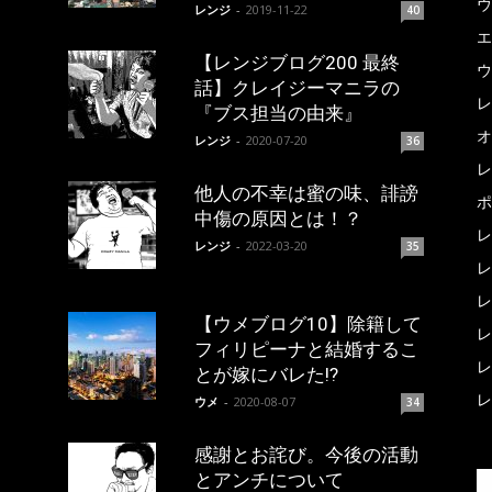
ウ
レンジ
-
2019-11-22
40
エ
【レンジブログ200 最終
ウ
話】クレイジーマニラの
レ
『ブス担当の由来』
オ
レンジ
-
2020-07-20
36
レ
他人の不幸は蜜の味、誹謗
ポ
中傷の原因とは！？
レ
レンジ
-
2022-03-20
35
レ
レ
【ウメブログ10】除籍して
レ
フィリピーナと結婚するこ
レ
とが嫁にバレた!?
レ
ウメ
-
2020-08-07
34
感謝とお詫び。今後の活動
とアンチについて