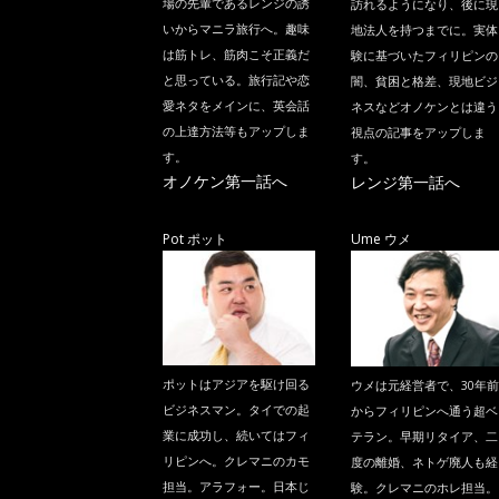
場の先輩であるレンジの誘
訪れるようになり、後に現
いからマニラ旅行へ。趣味
地法人を持つまでに。実体
は筋トレ、筋肉こそ正義だ
験に基づいたフィリピンの
と思っている。旅行記や恋
闇、貧困と格差、現地ビジ
愛ネタをメインに、英会話
ネスなどオノケンとは違う
の上達方法等もアップしま
視点の記事をアップしま
す。
す。
オノケン第一話へ
レンジ第一話へ
Pot ポット
Ume ウメ
ポットはアジアを駆け回る
ウメは元経営者で、30年前
ビジネスマン。タイでの起
からフィリピンへ通う超ベ
業に成功し、続いてはフィ
テラン。早期リタイア、二
リピンへ。クレマニのカモ
度の離婚、ネトゲ廃人も経
担当。アラフォー。日本じ
験。クレマニのホレ担当。