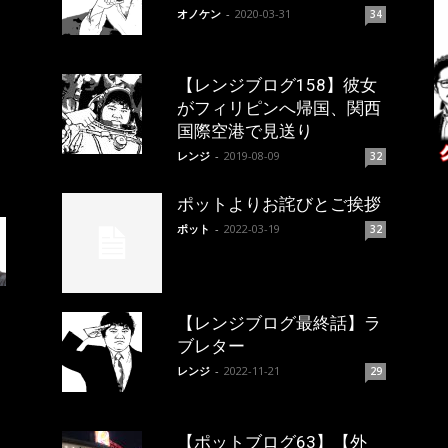
オノケン
-
2020-03-31
34
【レンジブログ158】彼女
がフィリピンへ帰国、関西
国際空港で見送り
レンジ
-
2019-08-09
32
ポットよりお詫びとご挨拶
ポット
-
2022-03-19
32
【レンジブログ最終話】ラ
ブレター
レンジ
-
2022-11-21
29
【ポットブログ63】【外