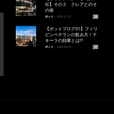
伝】その２ クレアとのそ
の後
ポット
-
2020-07-12
29
【ポットブログ51】フィリ
ピンベテランの飲み方！テ
キーラの効果とは!?
ポット
-
2020-06-10
27