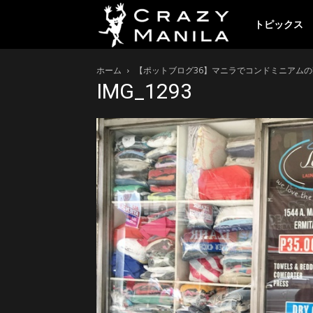
ク
トピックス
ホーム
【ポットブログ36】マニラでコンドミニアム
レ
IMG_1293
イ
ジ
ー
マ