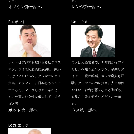
ます。
す。
オノケン第一話へ
レンジ第一話へ
Pot ポット
Ume ウメ
ポットはアジアを駆け回るビジネス
ウメは元経営者で、30年前からフィ
マン。タイでの起業に成功し、続い
リピンへ通う超ベテラン。早期リタ
てはフィリピンへ。クレマニのカモ
イア、二度の離婚、ネトゲ廃人も経
担当。アラフォー。日本じゃシャッ
験。クレマニのホレ担当。人に惚れ
チョさん、マニラじゃカモネギさ
やすい。都合が悪くなると逃げる、
ん。仕事より女性を優先してしまう
姑息な手段を使うなどゲスな一面
ダメ男。
も。
ポット第一話へ
ウメ第一話へ
Edge エッジ