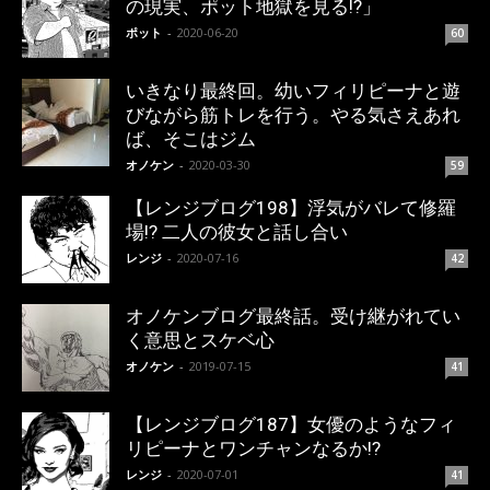
の現実、ポット地獄を見る!?」
ポット
-
2020-06-20
60
いきなり最終回。幼いフィリピーナと遊
びながら筋トレを行う。やる気さえあれ
ば、そこはジム
オノケン
-
2020-03-30
59
【レンジブログ198】浮気がバレて修羅
場!? 二人の彼女と話し合い
レンジ
-
2020-07-16
42
オノケンブログ最終話。受け継がれてい
く意思とスケベ心
オノケン
-
2019-07-15
41
【レンジブログ187】女優のようなフィ
リピーナとワンチャンなるか!?
レンジ
-
2020-07-01
41