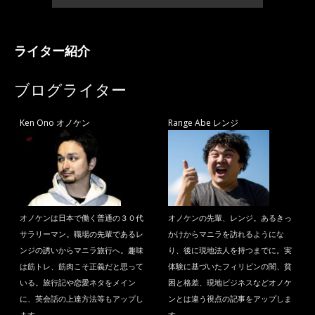
ライター紹介
ブログライター
Ken Ono オノケン
Range Abe レンジ
オノケンは日本で働く普通の３０代
オノケンの先輩、レンジ。あるきっ
サラリーマン。職場の先輩であるレ
かけからマニラを訪れるようにな
ンジの誘いからマニラ旅行へ。趣味
り、後に現地法人を持つまでに。実
は筋トレ、筋肉こそ正義だと思って
体験に基づいたフィリピンの闇、貧
いる。旅行記や恋愛ネタをメイン
困と格差、現地ビジネスなどオノケ
に、英会話の上達方法等もアップし
ンとは違う視点の記事をアップしま