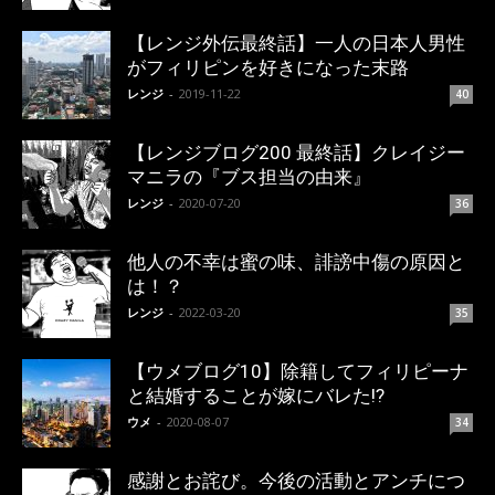
【レンジ外伝最終話】一人の日本人男性
がフィリピンを好きになった末路
レンジ
-
2019-11-22
40
【レンジブログ200 最終話】クレイジー
マニラの『ブス担当の由来』
レンジ
-
2020-07-20
36
他人の不幸は蜜の味、誹謗中傷の原因と
は！？
レンジ
-
2022-03-20
35
【ウメブログ10】除籍してフィリピーナ
と結婚することが嫁にバレた!?
ウメ
-
2020-08-07
34
感謝とお詫び。今後の活動とアンチにつ