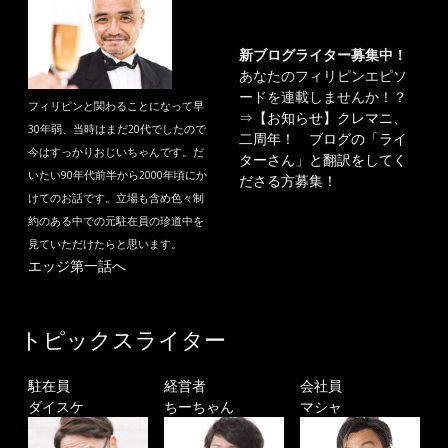
新ブログライター募集中！
あなたのフィリピンエピソ
ードを連載しませんか！？
フィリピンと関わることになって早
⇒
【お知らせ】クレマニ、
30年弱、当時はまだ20代でしたので
二周年！ ブログの「ライ
今はすっかりおじいちゃんです。だ
ターさん」と翻訳をしてく
いたい90年代前半から2000年頃にか
ださる方募集！
けてのお話です。立場も含め色々制
約のある中での元駐在員の珍道中を
見ていただけたらと思います。
エッジ第一話へ
トピックスライター
駐在員
経営者
会社員
ダイスケ
ちーちゃん
マシャ