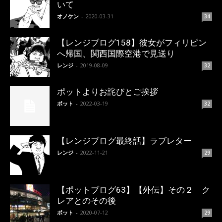
いて
オノケン
-
2020-03-31
34
【レンジブログ158】彼女がフィリピン
へ帰国、関西国際空港で見送り
レンジ
-
2019-08-09
32
ポットよりお詫びとご挨拶
ポット
-
2022-03-19
32
【レンジブログ最終話】ラブレター
レンジ
-
2022-11-21
29
【ポットブログ63】【外伝】その２ ク
レアとのその後
ポット
-
2020-07-12
29