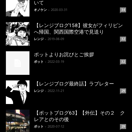
いて
オノケン
-
2020-03-31
34
【レンジブログ158】彼女がフィリピン
へ帰国、関西国際空港で見送り
レンジ
-
2019-08-09
32
ポットよりお詫びとご挨拶
ポット
-
2022-03-19
32
【レンジブログ最終話】ラブレター
レンジ
-
2022-11-21
29
【ポットブログ63】【外伝】その２ ク
レアとのその後
ポット
-
2020-07-12
29