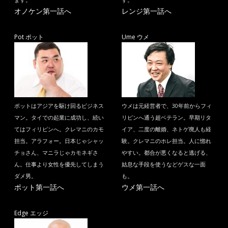
ます。
す。
オノケン第一話へ
レンジ第一話へ
Pot ポット
Ume ウメ
ポットはアジアを駆け回るビジネス
ウメは元経営者で、30年前からフィ
マン。タイでの起業に成功し、続い
リピンへ通う超ベテラン。早期リタ
てはフィリピンへ。クレマニのカモ
イア、二度の離婚、ネトゲ廃人も経
担当。アラフォー。日本じゃシャッ
験。クレマニのホレ担当。人に惚れ
チョさん、マニラじゃカモネギさ
やすい。都合が悪くなると逃げる、
ん。仕事より女性を優先してしまう
姑息な手段を使うなどゲスな一面
ダメ男。
も。
ポット第一話へ
ウメ第一話へ
Edge エッジ