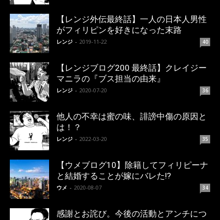
【レンジ外伝最終話】一人の日本人男性
がフィリピンを好きになった末路
レンジ
-
2019-11-22
40
【レンジブログ200 最終話】クレイジー
マニラの『ブス担当の由来』
レンジ
-
2020-07-20
36
他人の不幸は蜜の味、誹謗中傷の原因と
は！？
レンジ
-
2022-03-20
35
【ウメブログ10】除籍してフィリピーナ
と結婚することが嫁にバレた!?
ウメ
-
2020-08-07
34
感謝とお詫び。今後の活動とアンチにつ