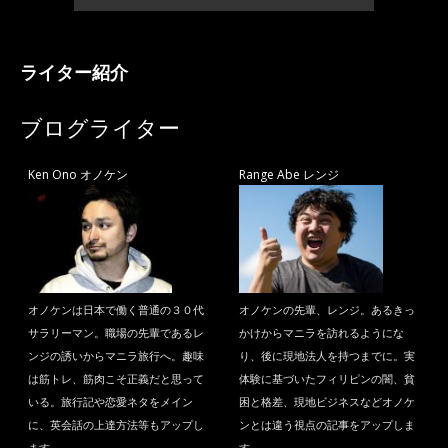
ライター紹介
ブログライター
Ken Ono オノケン
Range Abe レンジ
オノケンは日本で働く普通の３０代
オノケンの先輩、レンジ。あるきっ
サラリーマン。職場の先輩であるレ
かけからマニラを訪れるようにな
ンジの誘いからマニラ旅行へ。趣味
り、後に現地法人を持つまでに。実
は筋トレ、筋肉こそ正義だと思って
体験に基づいたフィリピンの闇、貧
いる。旅行記や恋愛ネタをメイン
困と格差、現地ビジネスなどオノケ
に、英会話の上達方法等もアップし
ンとは違う視点の記事をアップしま