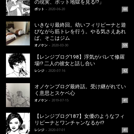
の現実、ポット地獄を見る!?」
ポット
-
2020-06-20
60
いきなり最終回。幼いフィリピーナと遊
びながら筋トレを行う。やる気さえあれ
ば、そこはジム
オノケン
-
2020-03-30
59
【レンジブログ198】浮気がバレて修羅
場!? 二人の彼女と話し合い
レンジ
-
2020-07-16
42
オノケンブログ最終話。受け継がれてい
く意思とスケベ心
オノケン
-
2019-07-15
41
【レンジブログ187】女優のようなフィ
リピーナとワンチャンなるか!?
レンジ
-
2020-07-01
41