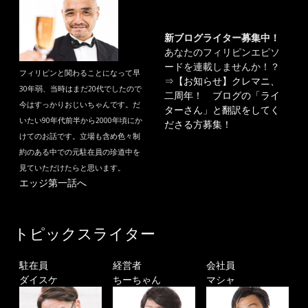
新ブログライター募集中！
あなたのフィリピンエピソ
ードを連載しませんか！？
フィリピンと関わることになって早
⇒
【お知らせ】クレマニ、
30年弱、当時はまだ20代でしたので
二周年！ ブログの「ライ
今はすっかりおじいちゃんです。だ
ターさん」と翻訳をしてく
いたい90年代前半から2000年頃にか
ださる方募集！
けてのお話です。立場も含め色々制
約のある中での元駐在員の珍道中を
見ていただけたらと思います。
エッジ第一話へ
トピックスライター
駐在員
経営者
会社員
ダイスケ
ちーちゃん
マシャ