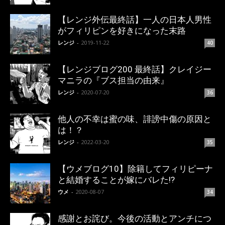
【レンジ外伝最終話】一人の日本人男性
がフィリピンを好きになった末路
レンジ
-
2019-11-22
40
【レンジブログ200 最終話】クレイジー
マニラの『ブス担当の由来』
レンジ
-
2020-07-20
36
他人の不幸は蜜の味、誹謗中傷の原因と
は！？
レンジ
-
2022-03-20
35
【ウメブログ10】除籍してフィリピーナ
と結婚することが嫁にバレた!?
ウメ
-
2020-08-07
34
感謝とお詫び。今後の活動とアンチにつ