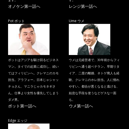
ます。
す。
オノケン第一話へ
レンジ第一話へ
Pot ポット
Ume ウメ
ポットはアジアを駆け回るビジネス
ウメは元経営者で、30年前からフィ
マン。タイでの起業に成功し、続い
リピンへ通う超ベテラン。早期リタ
てはフィリピンへ。クレマニのカモ
イア、二度の離婚、ネトゲ廃人も経
担当。アラフォー。日本じゃシャッ
験。クレマニのホレ担当。人に惚れ
チョさん、マニラじゃカモネギさ
やすい。都合が悪くなると逃げる、
ん。仕事より女性を優先してしまう
姑息な手段を使うなどゲスな一面
ダメ男。
も。
ポット第一話へ
ウメ第一話へ
Edge エッジ