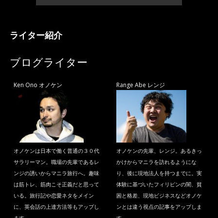
ライター紹介
ブログライター
Ken Ono オノケン
Range Abe レンジ
オノケンは日本で働く普通の３０代
オノケンの先輩、レンジ。あるきっ
サラリーマン。職場の先輩であるレ
かけからマニラを訪れるようにな
ンジの誘いからマニラ旅行へ。趣味
り、後に現地法人を持つまでに。実
は筋トレ、筋肉こそ正義だと思って
体験に基づいたフィリピンの闇、貧
いる。旅行記や恋愛ネタをメイン
困と格差、現地ビジネスなどオノケ
に、英会話の上達方法等もアップし
ンとは違う視点の記事をアップしま