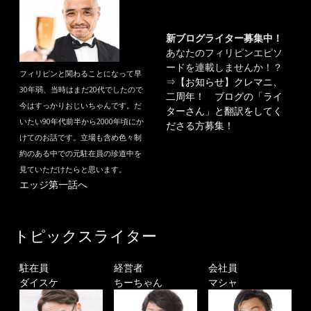
新ブログライター募集中！
あなたのフィリピンエピソ
ードを連載しませんか！？
フィリピンと関わることになって早
⇒
【お知らせ】クレマニ、
30年弱、当時はまだ20代でしたので
二周年！ ブログの「ライ
今はすっかりおじいちゃんです。だ
ターさん」と翻訳をしてく
いたい90年代前半から2000年頃にか
ださる方募集！
けてのお話です。立場も含め色々制
約のある中での元駐在員の珍道中を
見ていただけたらと思います。
エッジ第一話へ
トピックスライター
駐在員
経営者
会社員
ダイスケ
ちーちゃん
マシャ