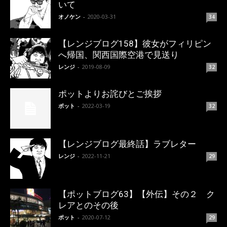
いて
オノケン
-
2020-03-31
34
【レンジブログ158】彼女がフィリピン
へ帰国、関西国際空港で見送り
レンジ
-
2019-08-09
32
ポットよりお詫びとご挨拶
ポット
-
2022-03-19
32
【レンジブログ最終話】ラブレター
レンジ
-
2022-11-21
29
【ポットブログ63】【外伝】その２ ク
レアとのその後
ポット
-
2020-07-12
29