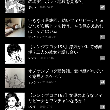
の現実、ポット地獄を見る!?」
ポット
-
2020-06-20
60
いきなり最終回。幼いフィリピーナと遊
びながら筋トレを行う。やる気さえあれ
ば、そこはジム
オノケン
-
2020-03-30
59
【レンジブログ198】浮気がバレて修羅
場!? 二人の彼女と話し合い
レンジ
-
2020-07-16
42
オノケンブログ最終話。受け継がれてい
く意思とスケベ心
オノケン
-
2019-07-15
41
【レンジブログ187】女優のようなフィ
リピーナとワンチャンなるか!?
レンジ
-
2020-07-01
41