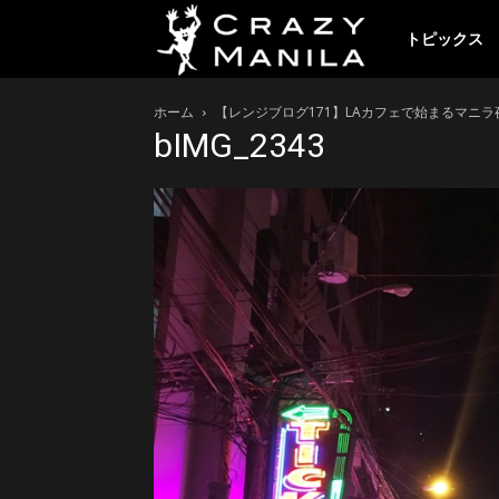
ク
トピックス
ホーム
【レンジブログ171】LAカフェで始まるマニ
レ
bIMG_2343
イ
ジ
ー
マ