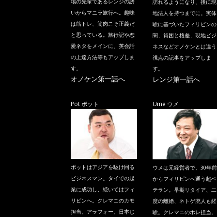
場の先輩であるレンジの誘
訪れるようになり、後に現
いからマニラ旅行へ。趣味
地法人を持つまでに。実体
は筋トレ、筋肉こそ正義だ
験に基づいたフィリピンの
と思っている。旅行記や恋
闇、貧困と格差、現地ビジ
愛ネタをメインに、英会話
ネスなどオノケンとは違う
の上達方法等もアップしま
視点の記事をアップしま
す。
す。
オノケン第一話へ
レンジ第一話へ
Pot ポット
Ume ウメ
ポットはアジアを駆け回る
ウメは元経営者で、30年前
ビジネスマン。タイでの起
からフィリピンへ通う超ベ
業に成功し、続いてはフィ
テラン。早期リタイア、二
リピンへ。クレマニのカモ
度の離婚、ネトゲ廃人も経
担当。アラフォー。日本じ
験。クレマニのホレ担当。