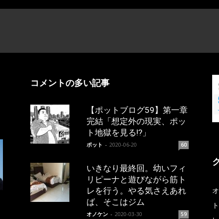
コメントの多い記事
【ポットブログ59】第一章
完結「想定外の現実、ポッ
ト地獄を見る!?」
ポット
-
2020-06-20
60
いきなり最終回。幼いフィ
リピーナと遊びながら筋ト
レを行う。やる気さえあれ
オ
ば、そこはジム
ト
オノケン
-
2020-03-30
59