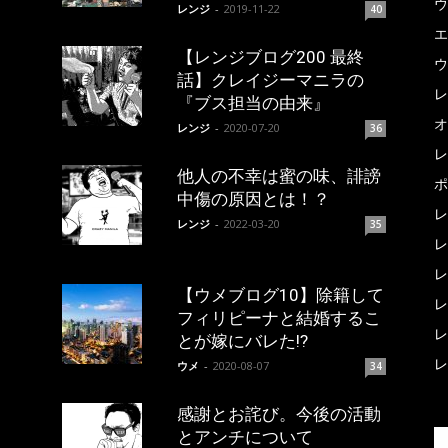
ウ
レンジ
-
2019-11-22
40
エ
【レンジブログ200 最終
ウ
話】クレイジーマニラの
レ
『ブス担当の由来』
オ
レンジ
-
2020-07-20
36
レ
他人の不幸は蜜の味、誹謗
ポ
中傷の原因とは！？
レ
レンジ
-
2022-03-20
35
レ
レ
【ウメブログ10】除籍して
レ
フィリピーナと結婚するこ
レ
とが嫁にバレた!?
レ
ウメ
-
2020-08-07
34
感謝とお詫び。今後の活動
とアンチについて