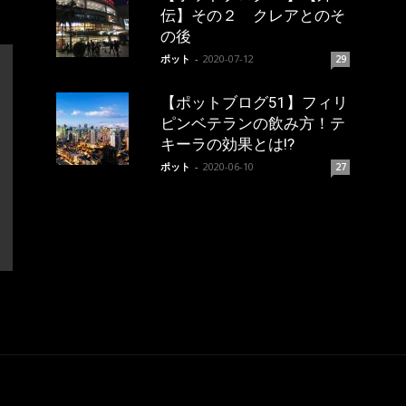
伝】その２ クレアとのそ
の後
ポット
-
2020-07-12
29
【ポットブログ51】フィリ
ピンベテランの飲み方！テ
キーラの効果とは!?
ポット
-
2020-06-10
27