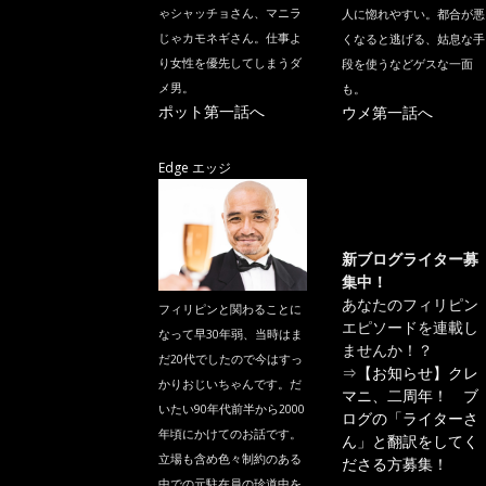
ゃシャッチョさん、マニラ
人に惚れやすい。都合が悪
じゃカモネギさん。仕事よ
くなると逃げる、姑息な手
り女性を優先してしまうダ
段を使うなどゲスな一面
メ男。
も。
ポット第一話へ
ウメ第一話へ
Edge エッジ
新ブログライター募
集中！
あなたのフィリピン
フィリピンと関わることに
エピソードを連載し
なって早30年弱、当時はま
ませんか！？
だ20代でしたので今はすっ
⇒
【お知らせ】クレ
かりおじいちゃんです。だ
マニ、二周年！ ブ
いたい90年代前半から2000
ログの「ライターさ
年頃にかけてのお話です。
ん」と翻訳をしてく
立場も含め色々制約のある
ださる方募集！
中での元駐在員の珍道中を