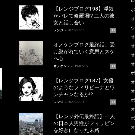
レ
【レンジブログ198】浮気
ポ
がバレて修羅場!? 二人の彼
オ
女と話し合い
ウ
レンジ
-
2020-07-16
42
オ
オノケンブログ最終話。受
オ
け継がれていく意思とスケ
オ
ベ心
オ
オノケン
-
2019-07-15
41
ポ
【レンジブログ187】女優
オ
のようなフィリピーナとワ
オ
ンチャンなるか!?
ポ
レンジ
-
2020-07-01
41
オ
【レンジ外伝最終話】一人
ポ
の日本人男性がフィリピン
オ
を好きになった末路