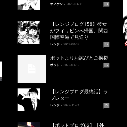
オノケン
-
2020-03-31
34
【レンジブログ158】彼女
がフィリピンへ帰国、関西
国際空港で見送り
レンジ
-
2019-08-09
32
ポットよりお詫びとご挨拶
ポット
-
2022-03-19
32
【レンジブログ最終話】ラ
ブレター
レンジ
-
2022-11-21
29
【ポットブログ63】【外