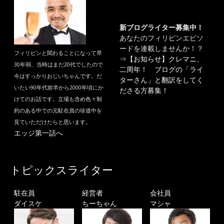
新ブログライター募集中！
あなたのフィリピンエピソ
ードを連載しませんか！？
フィリピンと関わることになって早
⇒
【お知らせ】クレマニ、
30年弱、当時はまだ20代でしたので
二周年！ ブログの「ライ
今はすっかりおじいちゃんです。だ
ターさん」と翻訳をしてく
いたい90年代前半から2000年頃にか
ださる方募集！
けてのお話です。立場も含め色々制
約のある中での元駐在員の珍道中を
見ていただけたらと思います。
エッジ第一話へ
トピックスライター
駐在員
経営者
会社員
ダイスケ
ちーちゃん
マシャ