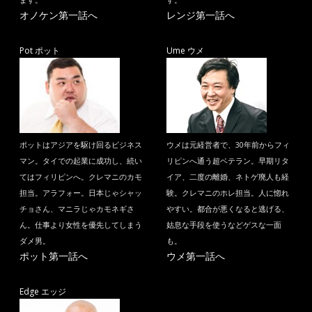
ます。
す。
オノケン第一話へ
レンジ第一話へ
Pot ポット
Ume ウメ
ポットはアジアを駆け回るビジネス
ウメは元経営者で、30年前からフィ
マン。タイでの起業に成功し、続い
リピンへ通う超ベテラン。早期リタ
てはフィリピンへ。クレマニのカモ
イア、二度の離婚、ネトゲ廃人も経
担当。アラフォー。日本じゃシャッ
験。クレマニのホレ担当。人に惚れ
チョさん、マニラじゃカモネギさ
やすい。都合が悪くなると逃げる、
ん。仕事より女性を優先してしまう
姑息な手段を使うなどゲスな一面
ダメ男。
も。
ポット第一話へ
ウメ第一話へ
Edge エッジ