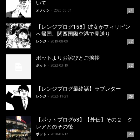
いて
オノケン
-
2020-03-31
34
【レンジブログ158】彼女がフィリピン
へ帰国、関西国際空港で見送り
レンジ
-
2019-08-09
32
ポットよりお詫びとご挨拶
ポット
-
2022-03-19
32
【レンジブログ最終話】ラブレター
レンジ
-
2022-11-21
29
【ポットブログ63】【外伝】その２ ク
レアとのその後
ポット
-
2020-07-12
29