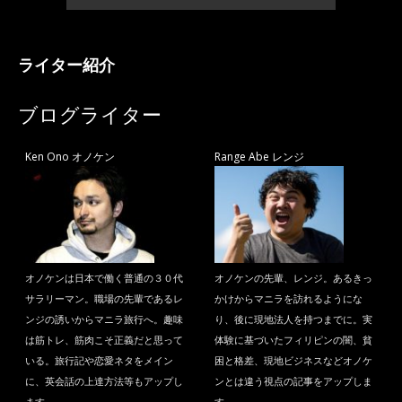
ライター紹介
ブログライター
Ken Ono オノケン
Range Abe レンジ
オノケンは日本で働く普通の３０代
オノケンの先輩、レンジ。あるきっ
サラリーマン。職場の先輩であるレ
かけからマニラを訪れるようにな
ンジの誘いからマニラ旅行へ。趣味
り、後に現地法人を持つまでに。実
は筋トレ、筋肉こそ正義だと思って
体験に基づいたフィリピンの闇、貧
いる。旅行記や恋愛ネタをメイン
困と格差、現地ビジネスなどオノケ
に、英会話の上達方法等もアップし
ンとは違う視点の記事をアップしま