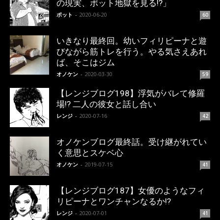
の現実、ポット地獄を見る!?」
ポット
-
2020-06-20
60
いきなり最終回。幼いフィリピーナと遊
びながら筋トレを行う。やる気さえあれ
ば、そこはジム
オノケン
-
2020-03-30
59
【レンジブログ198】浮気がバレて修羅
場!? 二人の彼女と話し合い
レンジ
-
2020-07-16
42
オノケンブログ最終話。受け継がれてい
く意思とスケベ心
オノケン
-
2019-07-15
41
【レンジブログ187】女優のようなフィ
リピーナとワンチャンなるか!?
レンジ
-
2020-07-01
41