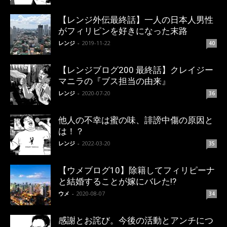
【レンジ外伝最終話】一人の日本人男性
がフィリピンを好きになった末路
レンジ
-
2019-11-22
40
【レンジブログ200 最終話】クレイジー
マニラの『ブス担当の由来』
レンジ
-
2020-07-20
36
他人の不幸は蜜の味、誹謗中傷の原因と
は！？
レンジ
-
2022-03-20
35
【ウメブログ10】除籍してフィリピーナ
と結婚することが嫁にバレた!?
ウメ
-
2020-08-07
34
感謝とお詫び。今後の活動とアンチにつ