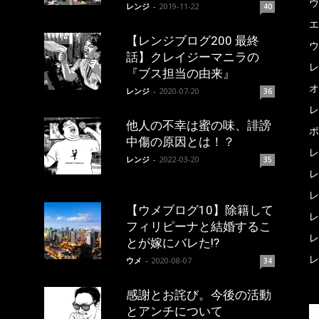
ウ
レンジ
-
2019-11-22
40
エ
【レンジブログ200 最終
ウ
話】クレイジーマニラの
レ
『ブス担当の由来』
オ
レンジ
-
2020-07-20
36
レ
他人の不幸は蜜の味、誹謗
ポ
中傷の原因とは！？
レ
レンジ
-
2022-03-20
35
レ
レ
【ウメブログ10】除籍して
レ
フィリピーナと結婚するこ
レ
とが嫁にバレた!?
レ
ウメ
-
2020-08-07
34
感謝とお詫び。今後の活動
とアンチについて