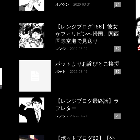
オノケン
-
2020-03-31
34
【レンジブログ158】彼女
がフィリピンへ帰国、関西
国際空港で見送り
レンジ
-
2019-08-09
32
ポットよりお詫びとご挨拶
ポット
-
2022-03-19
32
【レンジブログ最終話】ラ
ブレター
レンジ
-
2022-11-21
29
【ポットブログ63】【外