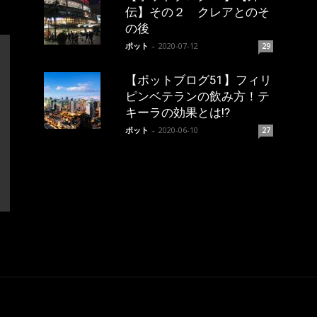
伝】その２ クレアとのそ
の後
ポット
-
2020-07-12
29
【ポットブログ51】フィリ
ピンベテランの飲み方！テ
キーラの効果とは!?
ポット
-
2020-06-10
27