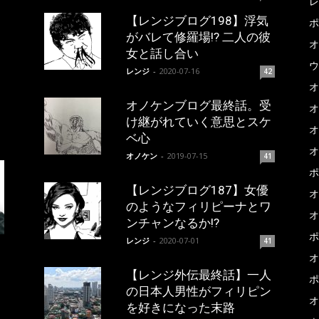
レ
【レンジブログ198】浮気
ポ
がバレて修羅場!? 二人の彼
オ
女と話し合い
ウ
レンジ
-
2020-07-16
42
オ
オノケンブログ最終話。受
オ
け継がれていく意思とスケ
オ
ベ心
オ
オノケン
-
2019-07-15
41
ポ
【レンジブログ187】女優
オ
のようなフィリピーナとワ
オ
ンチャンなるか!?
ポ
レンジ
-
2020-07-01
41
オ
【レンジ外伝最終話】一人
ポ
の日本人男性がフィリピン
オ
を好きになった末路