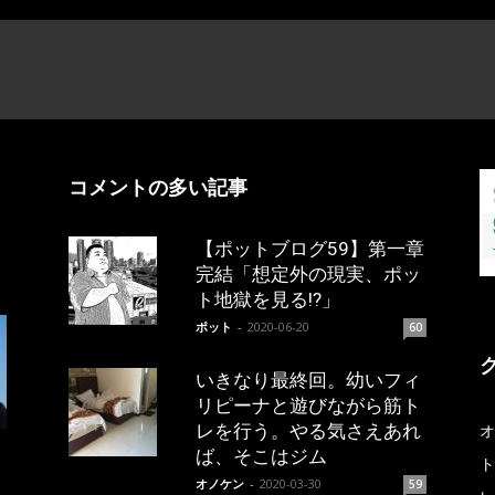
コメントの多い記事
【ポットブログ59】第一章
完結「想定外の現実、ポッ
ト地獄を見る!?」
ポット
-
2020-06-20
60
いきなり最終回。幼いフィ
リピーナと遊びながら筋ト
レを行う。やる気さえあれ
オ
ば、そこはジム
ト
オノケン
-
2020-03-30
59