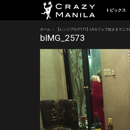
ク
トピックス
ホーム
【レンジブログ171】LAカフェで始まるマニ
レ
bIMG_2573
イ
ジ
ー
マ