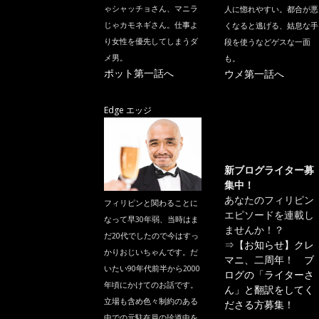
ゃシャッチョさん、マニラ
人に惚れやすい。都合が悪
じゃカモネギさん。仕事よ
くなると逃げる、姑息な手
り女性を優先してしまうダ
段を使うなどゲスな一面
メ男。
も。
ポット第一話へ
ウメ第一話へ
Edge エッジ
新ブログライター募
集中！
あなたのフィリピン
フィリピンと関わることに
エピソードを連載し
なって早30年弱、当時はま
ませんか！？
だ20代でしたので今はすっ
⇒
【お知らせ】クレ
かりおじいちゃんです。だ
マニ、二周年！ ブ
いたい90年代前半から2000
ログの「ライターさ
年頃にかけてのお話です。
ん」と翻訳をしてく
立場も含め色々制約のある
ださる方募集！
中での元駐在員の珍道中を