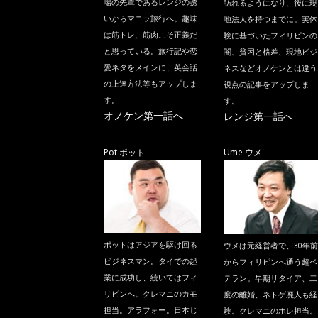
場の先輩であるレンジの誘
訪れるようになり、後に現
いからマニラ旅行へ。趣味
地法人を持つまでに。実体
は筋トレ、筋肉こそ正義だ
験に基づいたフィリピンの
と思っている。旅行記や恋
闇、貧困と格差、現地ビジ
愛ネタをメインに、英会話
ネスなどオノケンとは違う
の上達方法等もアップしま
視点の記事をアップしま
す。
す。
オノケン第一話へ
レンジ第一話へ
Pot ポット
Ume ウメ
ポットはアジアを駆け回る
ウメは元経営者で、30年前
ビジネスマン。タイでの起
からフィリピンへ通う超ベ
業に成功し、続いてはフィ
テラン。早期リタイア、二
リピンへ。クレマニのカモ
度の離婚、ネトゲ廃人も経
担当。アラフォー。日本じ
験。クレマニのホレ担当。