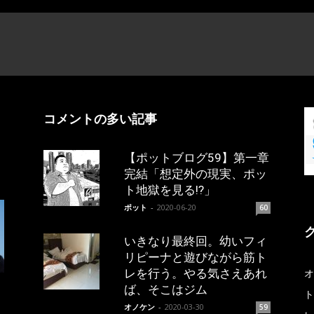
コメントの多い記事
【ポットブログ59】第一章
完結「想定外の現実、ポッ
ト地獄を見る!?」
ポット
-
2020-06-20
60
いきなり最終回。幼いフィ
リピーナと遊びながら筋ト
レを行う。やる気さえあれ
オ
ば、そこはジム
ト
オノケン
-
2020-03-30
59