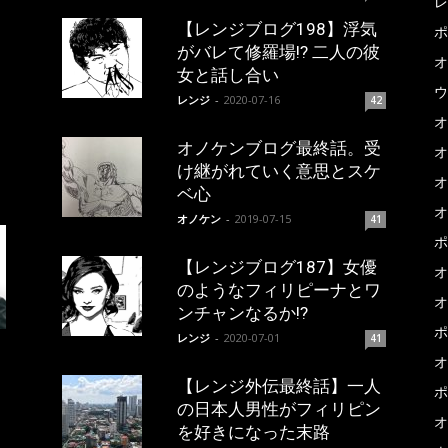
レ
【レンジブログ198】浮気
ポ
がバレて修羅場!? 二人の彼
オ
女と話し合い
ウ
レンジ
-
2020-07-16
42
オ
オノケンブログ最終話。受
オ
け継がれていく意思とスケ
オ
ベ心
オ
オノケン
-
2019-07-15
41
ポ
【レンジブログ187】女優
オ
のようなフィリピーナとワ
オ
ンチャンなるか!?
ポ
レンジ
-
2020-07-01
41
オ
【レンジ外伝最終話】一人
ポ
の日本人男性がフィリピン
オ
を好きになった末路