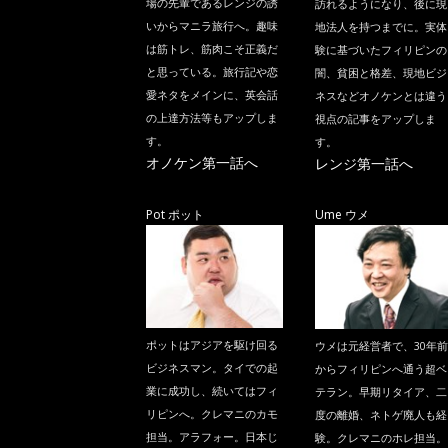
場の先輩であるレンジの誘
訪れるようになり、後に現
いからマニラ旅行へ。趣味
地法人を持つまでに。実体
は筋トレ、筋肉こそ正義だ
験に基づいたフィリピンの
と思っている。旅行記や恋
闇、貧困と格差、現地ビジ
愛ネタをメインに、英会話
ネスなどオノケンとは違う
の上達方法等もアップしま
視点の記事をアップしま
す。
す。
オノケン第一話へ
レンジ第一話へ
Pot ポット
Ume ウメ
ポットはアジアを駆け回る
ウメは元経営者で、30年前
ビジネスマン。タイでの起
からフィリピンへ通う超ベ
業に成功し、続いてはフィ
テラン。早期リタイア、二
リピンへ。クレマニのカモ
度の離婚、ネトゲ廃人も経
担当。アラフォー。日本じ
験。クレマニのホレ担当。