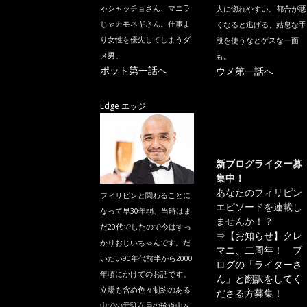
ゃシャッチョさん、マニラ
人に惚れやすい。都合が悪
じゃカモネギさん。仕事よ
くなると逃げる、姑息な手
り女性を優先してしまうダ
段を使うなどゲスな一面
メ男。
も。
ポット第一話へ
ウメ第一話へ
Edge エッジ
新ブログライター募
集中！
あなたのフィリピン
フィリピンと関わることに
エピソードを連載し
なって早30年弱、当時はま
ませんか！？
だ20代でしたので今はすっ
⇒
【お知らせ】クレ
かりおじいちゃんです。だ
マニ、二周年！ ブ
いたい90年代前半から2000
ログの「ライターさ
年頃にかけてのお話です。
ん」と翻訳をしてく
立場も含め色々制約のある
ださる方募集！
中での元駐在員の珍道中を