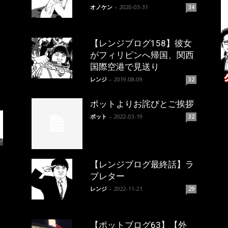
オノケン
-
2020-03-31
34
【レンジブログ158】彼女
がフィリピンへ帰国、関西
国際空港で見送り
レンジ
-
2019-08-09
32
ポットよりお詫びとご挨拶
ポット
-
2022-03-19
32
【レンジブログ最終話】ラ
ブレター
レンジ
-
2022-11-21
29
【ポットブログ63】【外