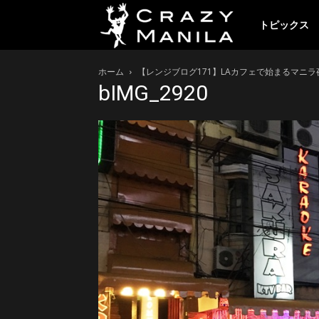
ク
トピックス
ホーム
【レンジブログ171】LAカフェで始まるマニ
レ
bIMG_2920
イ
ジ
ー
マ