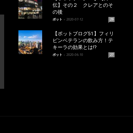
伝】その２ クレアとのそ
の後
ポット
-
2020-07-12
29
【ポットブログ51】フィリ
ピンベテランの飲み方！テ
キーラの効果とは!?
ポット
-
2020-06-10
27