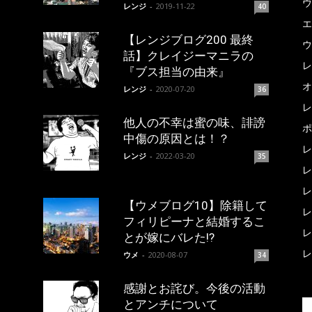
ウ
レンジ
-
2019-11-22
40
エ
【レンジブログ200 最終
ウ
話】クレイジーマニラの
レ
『ブス担当の由来』
オ
レンジ
-
2020-07-20
36
レ
他人の不幸は蜜の味、誹謗
ポ
中傷の原因とは！？
レ
レンジ
-
2022-03-20
35
レ
レ
【ウメブログ10】除籍して
レ
フィリピーナと結婚するこ
レ
とが嫁にバレた!?
レ
ウメ
-
2020-08-07
34
感謝とお詫び。今後の活動
とアンチについて