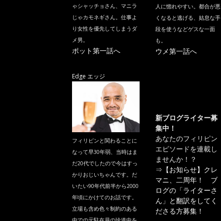
ゃシャッチョさん、マニラ
人に惚れやすい。都合が悪
じゃカモネギさん。仕事よ
くなると逃げる、姑息な手
り女性を優先してしまうダ
段を使うなどゲスな一面
メ男。
も。
ポット第一話へ
ウメ第一話へ
Edge エッジ
新ブログライター募
集中！
あなたのフィリピン
フィリピンと関わることに
エピソードを連載し
なって早30年弱、当時はま
ませんか！？
だ20代でしたので今はすっ
⇒
【お知らせ】クレ
かりおじいちゃんです。だ
マニ、二周年！ ブ
いたい90年代前半から2000
ログの「ライターさ
年頃にかけてのお話です。
ん」と翻訳をしてく
立場も含め色々制約のある
ださる方募集！
中での元駐在員の珍道中を