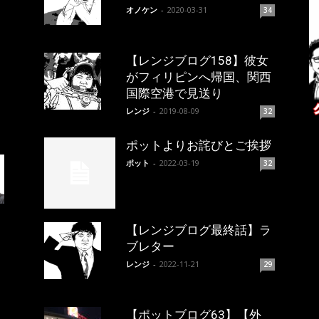
オノケン
-
2020-03-31
34
【レンジブログ158】彼女
がフィリピンへ帰国、関西
国際空港で見送り
レンジ
-
2019-08-09
32
ポットよりお詫びとご挨拶
ポット
-
2022-03-19
32
【レンジブログ最終話】ラ
ブレター
レンジ
-
2022-11-21
29
【ポットブログ63】【外