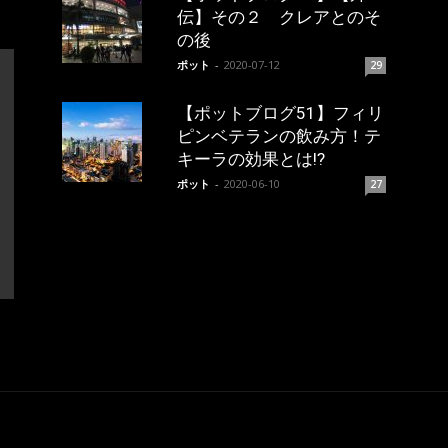
伝】その２ クレアとのそ
の後
ポット
-
2020-07-12
29
【ポットブログ51】フィリ
ピンベテランの飲み方！テ
キーラの効果とは!?
ポット
-
2020-06-10
27