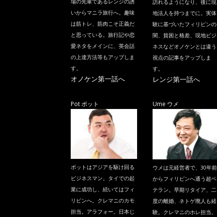
場の先輩であるレンジの誘
訪れるようになり、後に現
いからマニラ旅行へ。趣味
地法人を持つまでに。実体
は筋トレ、筋肉こそ正義だ
験に基づいたフィリピンの
と思っている。旅行記や恋
闇、貧困と格差、現地ビジ
愛ネタをメインに、英会話
ネスなどオノケンとは違う
の上達方法等もアップしま
視点の記事をアップしま
す。
す。
オノケン第一話へ
レンジ第一話へ
Pot ポット
Ume ウメ
ポットはアジアを駆け回る
ウメは元経営者で、30年前
ビジネスマン。タイでの起
からフィリピンへ通う超ベ
業に成功し、続いてはフィ
テラン。早期リタイア、二
リピンへ。クレマニのカモ
度の離婚、ネトゲ廃人も経
担当。アラフォー。日本じ
験。クレマニのホレ担当。