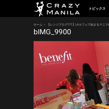
ク
トピックス
ホーム
【レンジブログ171】LAカフェで始まるマニ
レ
bIMG_9900
イ
ジ
ー
マ