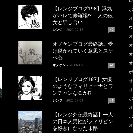
レ
【レンジブログ198】浮気
ポ
がバレて修羅場!? 二人の彼
オ
女と話し合い
ウ
レンジ
-
2020-07-16
42
オ
オノケンブログ最終話。受
オ
け継がれていく意思とスケ
オ
ベ心
オ
オノケン
-
2019-07-15
41
ポ
【レンジブログ187】女優
オ
のようなフィリピーナとワ
オ
ンチャンなるか!?
ポ
レンジ
-
2020-07-01
41
オ
【レンジ外伝最終話】一人
ポ
の日本人男性がフィリピン
オ
を好きになった末路