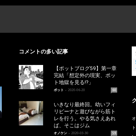
コメントの多い記事
【ポットブログ59】第一章
完結「想定外の現実、ポッ
ト地獄を見る!?」
ポット
-
2020-06-20
60
いきなり最終回。幼いフィ
リピーナと遊びながら筋ト
レを行う。やる気さえあれ
オ
ば、そこはジム
ト
オノケン
-
2020-03-30
59