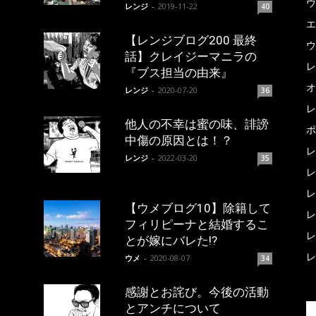
ウ
レンジ
-
2019-11-22
40
エ
【レンジブログ200 最終
ウ
話】クレイジーマニラの
レ
『ブス担当の由来』
オ
レンジ
-
2020-07-20
36
レ
他人の不幸は蜜の味、誹謗
ポ
中傷の原因とは！？
レ
レンジ
-
2022-03-20
35
レ
レ
【ウメブログ10】除籍して
レ
フィリピーナと結婚するこ
レ
とが嫁にバレた!?
レ
ウメ
-
2020-08-07
34
感謝とお詫び。今後の活動
とアンチについて