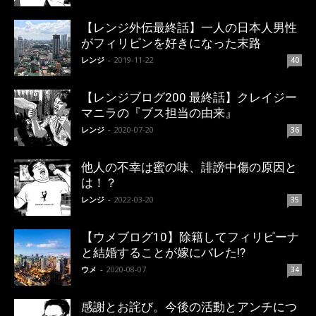
【レンジ外伝最終話】一人の日本人男性
がフィリピンを好きになった末路
レンジ
-
2019-11-22
40
【レンジブログ200 最終話】クレイジー
マニラの『ブス担当の由来』
レンジ
-
2020-07-20
36
他人の不幸は蜜の味、誹謗中傷の原因と
は！？
レンジ
-
2022-03-20
35
【ウメブログ10】除籍してフィリピーナ
と結婚することが嫁にバレた!?
ウメ
-
2020-08-07
34
感謝とお詫び。今後の活動とアンチにつ