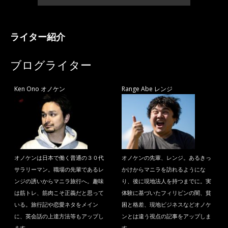
ライター紹介
ブログライター
Ken Ono オノケン
Range Abe レンジ
オノケンは日本で働く普通の３０代
オノケンの先輩、レンジ。あるきっ
サラリーマン。職場の先輩であるレ
かけからマニラを訪れるようにな
ンジの誘いからマニラ旅行へ。趣味
り、後に現地法人を持つまでに。実
は筋トレ、筋肉こそ正義だと思って
体験に基づいたフィリピンの闇、貧
いる。旅行記や恋愛ネタをメイン
困と格差、現地ビジネスなどオノケ
に、英会話の上達方法等もアップし
ンとは違う視点の記事をアップしま