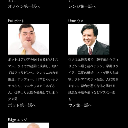
ます。
す。
オノケン第一話へ
レンジ第一話へ
Pot ポット
Ume ウメ
ポットはアジアを駆け回るビジネス
ウメは元経営者で、30年前からフィ
マン。タイでの起業に成功し、続い
リピンへ通う超ベテラン。早期リタ
てはフィリピンへ。クレマニのカモ
イア、二度の離婚、ネトゲ廃人も経
担当。アラフォー。日本じゃシャッ
験。クレマニのホレ担当。人に惚れ
チョさん、マニラじゃカモネギさ
やすい。都合が悪くなると逃げる、
ん。仕事より女性を優先してしまう
姑息な手段を使うなどゲスな一面
ダメ男。
も。
ポット第一話へ
ウメ第一話へ
Edge エッジ