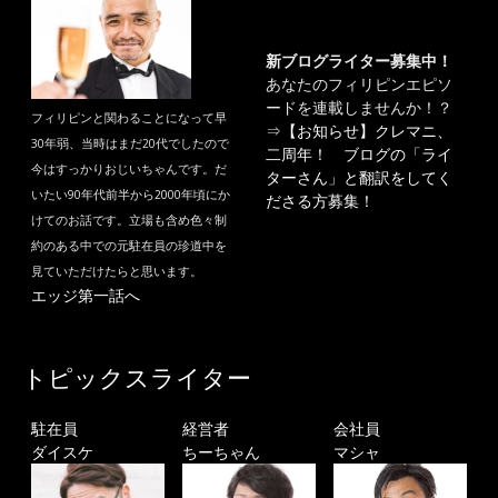
新ブログライター募集中！
あなたのフィリピンエピソ
ードを連載しませんか！？
フィリピンと関わることになって早
⇒
【お知らせ】クレマニ、
30年弱、当時はまだ20代でしたので
二周年！ ブログの「ライ
今はすっかりおじいちゃんです。だ
ターさん」と翻訳をしてく
いたい90年代前半から2000年頃にか
ださる方募集！
けてのお話です。立場も含め色々制
約のある中での元駐在員の珍道中を
見ていただけたらと思います。
エッジ第一話へ
トピックスライター
駐在員
経営者
会社員
ダイスケ
ちーちゃん
マシャ