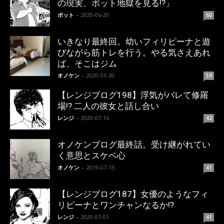
の現実、ポット地獄を見る!?」
ポット
-
2020-06-20
60
いきなり最終回。幼いフィリピーナと遊
びながら筋トレを行う。やる気さえあれ
ば、そこはジム
オノケン
-
2020-03-30
59
【レンジブログ198】浮気がバレて修羅
場!? 二人の彼女と話し合い
レンジ
-
2020-07-16
42
オノケンブログ最終話。受け継がれてい
く意思とスケベ心
オノケン
-
2019-07-15
41
【レンジブログ187】女優のようなフィ
リピーナとワンチャンなるか!?
レンジ
-
2020-07-01
41