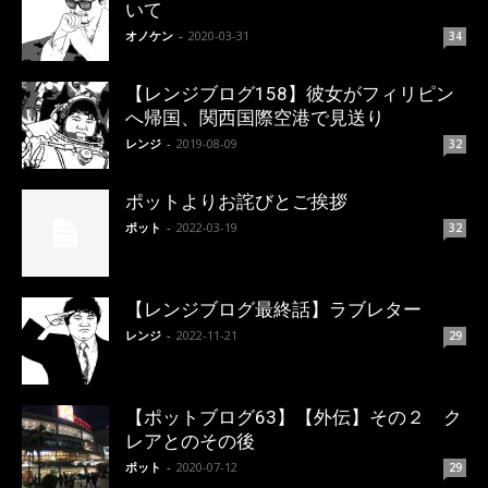
いて
オノケン
-
2020-03-31
34
【レンジブログ158】彼女がフィリピン
へ帰国、関西国際空港で見送り
レンジ
-
2019-08-09
32
ポットよりお詫びとご挨拶
ポット
-
2022-03-19
32
【レンジブログ最終話】ラブレター
レンジ
-
2022-11-21
29
【ポットブログ63】【外伝】その２ ク
レアとのその後
ポット
-
2020-07-12
29