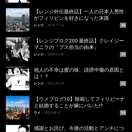
【レンジ外伝最終話】一人の日本人男性
がフィリピンを好きになった末路
レンジ
-
2019-11-22
40
【レンジブログ200 最終話】クレイジー
マニラの『ブス担当の由来』
レンジ
-
2020-07-20
36
他人の不幸は蜜の味、誹謗中傷の原因と
は！？
レンジ
-
2022-03-20
35
【ウメブログ10】除籍してフィリピーナ
と結婚することが嫁にバレた!?
ウメ
-
2020-08-07
34
感謝とお詫び。今後の活動とアンチにつ