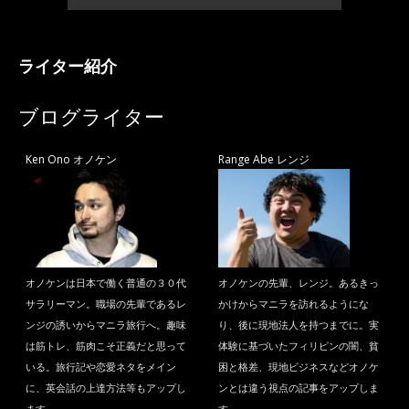
ライター紹介
ブログライター
Ken Ono オノケン
Range Abe レンジ
オノケンは日本で働く普通の３０代
オノケンの先輩、レンジ。あるきっ
サラリーマン。職場の先輩であるレ
かけからマニラを訪れるようにな
ンジの誘いからマニラ旅行へ。趣味
り、後に現地法人を持つまでに。実
は筋トレ、筋肉こそ正義だと思って
体験に基づいたフィリピンの闇、貧
いる。旅行記や恋愛ネタをメイン
困と格差、現地ビジネスなどオノケ
に、英会話の上達方法等もアップし
ンとは違う視点の記事をアップしま