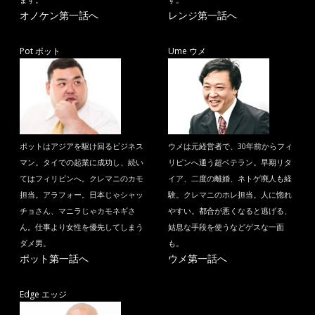
ます。
す。
オノケン第一話へ
レンジ第一話へ
Pot ポット
Ume ウメ
ポットはアジアを駆け回るビジネス
ウメは元経営者で、30年前からフィ
マン。タイでの起業に成功し、続い
リピンへ通う超ベテラン。早期リタ
てはフィリピンへ。クレマニのカモ
イア、二度の離婚、ネトゲ廃人も経
担当。アラフォー。日本じゃシャッ
験。クレマニのホレ担当。人に惚れ
チョさん、マニラじゃカモネギさ
やすい。都合が悪くなると逃げる、
ん。仕事より女性を優先してしまう
姑息な手段を使うなどゲスな一面
ダメ男。
も。
ポット第一話へ
ウメ第一話へ
Edge エッジ