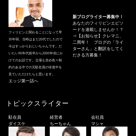
新ブログライター募集中！
あなたのフィリピンエピソ
ードを連載しませんか！？
フィリピンと関わることになって早
⇒
【お知らせ】クレマニ、
30年弱、当時はまだ20代でしたので
二周年！ ブログの「ライ
今はすっかりおじいちゃんです。だ
ターさん」と翻訳をしてく
いたい90年代前半から2000年頃にか
ださる方募集！
けてのお話です。立場も含め色々制
約のある中での元駐在員の珍道中を
見ていただけたらと思います。
エッジ第一話へ
トピックスライター
駐在員
経営者
会社員
ダイスケ
ちーちゃん
マシャ