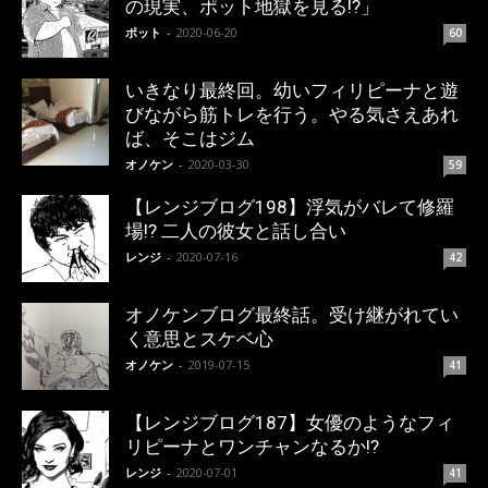
の現実、ポット地獄を見る!?」
ポット
-
2020-06-20
60
いきなり最終回。幼いフィリピーナと遊
びながら筋トレを行う。やる気さえあれ
ば、そこはジム
オノケン
-
2020-03-30
59
【レンジブログ198】浮気がバレて修羅
場!? 二人の彼女と話し合い
レンジ
-
2020-07-16
42
オノケンブログ最終話。受け継がれてい
く意思とスケベ心
オノケン
-
2019-07-15
41
【レンジブログ187】女優のようなフィ
リピーナとワンチャンなるか!?
レンジ
-
2020-07-01
41