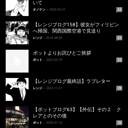
いて
オノケン
-
2020-03-31
34
【レンジブログ158】彼女がフィリピン
へ帰国、関西国際空港で見送り
レンジ
-
2019-08-09
32
ポットよりお詫びとご挨拶
ポット
-
2022-03-19
32
【レンジブログ最終話】ラブレター
レンジ
-
2022-11-21
29
【ポットブログ63】【外伝】その２ ク
レアとのその後
ポット
-
2020-07-12
29