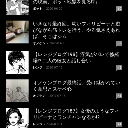
の現実、ポット地獄を見る!?」
ポット
-
2020-06-20
60
いきなり最終回。幼いフィリピーナと遊
びながら筋トレを行う。やる気さえあれ
ば、そこはジム
オノケン
-
2020-03-30
59
【レンジブログ198】浮気がバレて修羅
場!? 二人の彼女と話し合い
レンジ
-
2020-07-16
42
オノケンブログ最終話。受け継がれてい
く意思とスケベ心
オノケン
-
2019-07-15
41
【レンジブログ187】女優のようなフィ
リピーナとワンチャンなるか!?
レンジ
-
2020-07-01
41