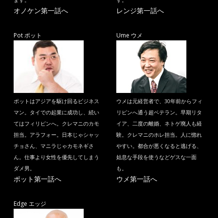
ます。
す。
オノケン第一話へ
レンジ第一話へ
Pot ポット
Ume ウメ
ポットはアジアを駆け回るビジネス
ウメは元経営者で、30年前からフィ
マン。タイでの起業に成功し、続い
リピンへ通う超ベテラン。早期リタ
てはフィリピンへ。クレマニのカモ
イア、二度の離婚、ネトゲ廃人も経
担当。アラフォー。日本じゃシャッ
験。クレマニのホレ担当。人に惚れ
チョさん、マニラじゃカモネギさ
やすい。都合が悪くなると逃げる、
ん。仕事より女性を優先してしまう
姑息な手段を使うなどゲスな一面
ダメ男。
も。
ポット第一話へ
ウメ第一話へ
Edge エッジ