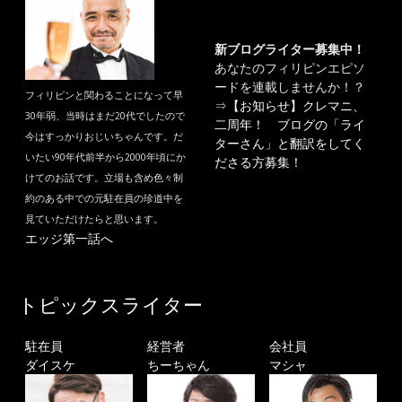
新ブログライター募集中！
あなたのフィリピンエピソ
ードを連載しませんか！？
フィリピンと関わることになって早
⇒
【お知らせ】クレマニ、
30年弱、当時はまだ20代でしたので
二周年！ ブログの「ライ
今はすっかりおじいちゃんです。だ
ターさん」と翻訳をしてく
いたい90年代前半から2000年頃にか
ださる方募集！
けてのお話です。立場も含め色々制
約のある中での元駐在員の珍道中を
見ていただけたらと思います。
エッジ第一話へ
トピックスライター
駐在員
経営者
会社員
ダイスケ
ちーちゃん
マシャ