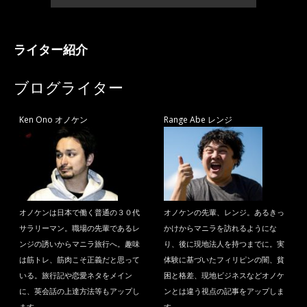
ライター紹介
ブログライター
Ken Ono オノケン
Range Abe レンジ
オノケンは日本で働く普通の３０代
オノケンの先輩、レンジ。あるきっ
サラリーマン。職場の先輩であるレ
かけからマニラを訪れるようにな
ンジの誘いからマニラ旅行へ。趣味
り、後に現地法人を持つまでに。実
は筋トレ、筋肉こそ正義だと思って
体験に基づいたフィリピンの闇、貧
いる。旅行記や恋愛ネタをメイン
困と格差、現地ビジネスなどオノケ
に、英会話の上達方法等もアップし
ンとは違う視点の記事をアップしま