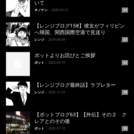
いて
オノケン
-
2020-03-31
34
【レンジブログ158】彼女がフィリピン
へ帰国、関西国際空港で見送り
レンジ
-
2019-08-09
32
ポットよりお詫びとご挨拶
ポット
-
2022-03-19
32
【レンジブログ最終話】ラブレター
レンジ
-
2022-11-21
29
【ポットブログ63】【外伝】その２ ク
レアとのその後
ポット
-
2020-07-12
29