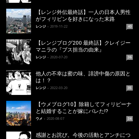
【レンジ外伝最終話】一人の日本人男性
がフィリピンを好きになった末路
レンジ
-
2019-11-22
40
【レンジブログ200 最終話】クレイジー
マニラの『ブス担当の由来』
レンジ
-
2020-07-20
36
他人の不幸は蜜の味、誹謗中傷の原因と
は！？
レンジ
-
2022-03-20
35
【ウメブログ10】除籍してフィリピーナ
と結婚することが嫁にバレた!?
ウメ
-
2020-08-07
34
感謝とお詫び。今後の活動とアンチにつ