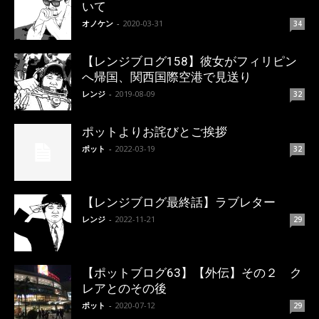
いて
オノケン
-
2020-03-31
34
【レンジブログ158】彼女がフィリピン
へ帰国、関西国際空港で見送り
レンジ
-
2019-08-09
32
ポットよりお詫びとご挨拶
ポット
-
2022-03-19
32
【レンジブログ最終話】ラブレター
レンジ
-
2022-11-21
29
【ポットブログ63】【外伝】その２ ク
レアとのその後
ポット
-
2020-07-12
29