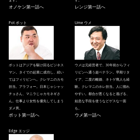
ます。
す。
オノケン第一話へ
レンジ第一話へ
Pot ポット
Ume ウメ
ポットはアジアを駆け回るビジネス
ウメは元経営者で、30年前からフィ
マン。タイでの起業に成功し、続い
リピンへ通う超ベテラン。早期リタ
てはフィリピンへ。クレマニのカモ
イア、二度の離婚、ネトゲ廃人も経
担当。アラフォー。日本じゃシャッ
験。クレマニのホレ担当。人に惚れ
チョさん、マニラじゃカモネギさ
やすい。都合が悪くなると逃げる、
ん。仕事より女性を優先してしまう
姑息な手段を使うなどゲスな一面
ダメ男。
も。
ポット第一話へ
ウメ第一話へ
Edge エッジ