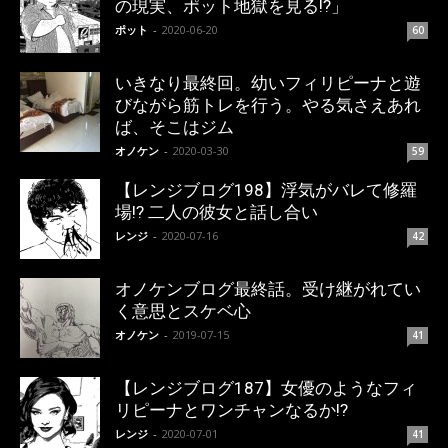
の現実、ポット地獄を見る!?」
ポット
-
2020-06-20
60
いきなり最終回。幼いフィリピーナと遊
びながら筋トレを行う。やる気さえあれ
ば、そこはジム
オノケン
-
2020-03-30
59
【レンジブログ198】浮気がバレて修羅
場!? 二人の彼女と話し合い
レンジ
-
2020-07-16
42
オノケンブログ最終話。受け継がれてい
く意思とスケベ心
オノケン
-
2019-07-15
41
【レンジブログ187】女優のようなフィ
リピーナとワンチャンなるか!?
レンジ
-
2020-07-01
41