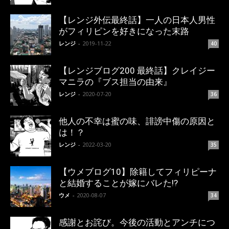
【レンジ外伝最終話】一人の日本人男性
がフィリピンを好きになった末路
レンジ
-
2019-11-22
40
【レンジブログ200 最終話】クレイジー
マニラの『ブス担当の由来』
レンジ
-
2020-07-20
36
他人の不幸は蜜の味、誹謗中傷の原因と
は！？
レンジ
-
2022-03-20
35
【ウメブログ10】除籍してフィリピーナ
と結婚することが嫁にバレた!?
ウメ
-
2020-08-07
34
感謝とお詫び。今後の活動とアンチにつ