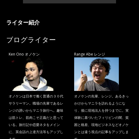
ライター紹介
ブログライター
Ken Ono オノケン
Range Abe レンジ
オノケンは日本で働く普通の３０代
オノケンの先輩、レンジ。あるきっ
サラリーマン。職場の先輩であるレ
かけからマニラを訪れるようにな
ンジの誘いからマニラ旅行へ。趣味
り、後に現地法人を持つまでに。実
は筋トレ、筋肉こそ正義だと思って
体験に基づいたフィリピンの闇、貧
いる。旅行記や恋愛ネタをメイン
困と格差、現地ビジネスなどオノケ
に、英会話の上達方法等もアップし
ンとは違う視点の記事をアップしま