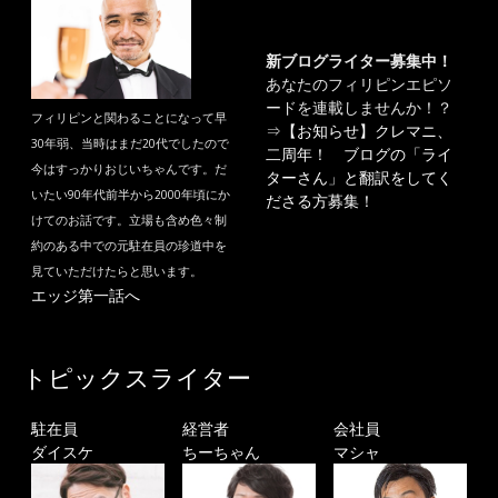
新ブログライター募集中！
あなたのフィリピンエピソ
ードを連載しませんか！？
フィリピンと関わることになって早
⇒
【お知らせ】クレマニ、
30年弱、当時はまだ20代でしたので
二周年！ ブログの「ライ
今はすっかりおじいちゃんです。だ
ターさん」と翻訳をしてく
いたい90年代前半から2000年頃にか
ださる方募集！
けてのお話です。立場も含め色々制
約のある中での元駐在員の珍道中を
見ていただけたらと思います。
エッジ第一話へ
トピックスライター
駐在員
経営者
会社員
ダイスケ
ちーちゃん
マシャ