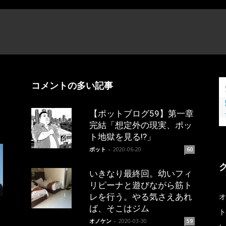
コメントの多い記事
【ポットブログ59】第一章
完結「想定外の現実、ポッ
ト地獄を見る!?」
ポット
-
2020-06-20
60
いきなり最終回。幼いフィ
リピーナと遊びながら筋ト
レを行う。やる気さえあれ
オ
ば、そこはジム
ト
オノケン
-
2020-03-30
59