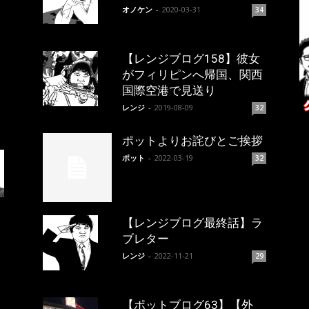
オノケン
-
2020-03-31
34
【レンジブログ158】彼女
がフィリピンへ帰国、関西
国際空港で見送り
レンジ
-
2019-08-09
32
ポットよりお詫びとご挨拶
ポット
-
2022-03-19
32
【レンジブログ最終話】ラ
ブレター
レンジ
-
2022-11-21
29
【ポットブログ63】【外