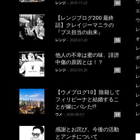
ウ
レンジ
-
2019-11-22
40
エ
【レンジブログ200 最終
ウ
話】クレイジーマニラの
レ
『ブス担当の由来』
オ
レンジ
-
2020-07-20
36
レ
他人の不幸は蜜の味、誹謗
ポ
中傷の原因とは！？
レ
レンジ
-
2022-03-20
35
レ
レ
【ウメブログ10】除籍して
レ
フィリピーナと結婚するこ
レ
とが嫁にバレた!?
レ
ウメ
-
2020-08-07
34
感謝とお詫び。今後の活動
とアンチについて