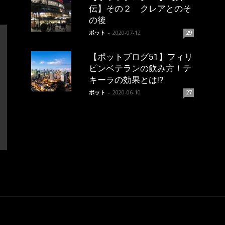
伝】その２ クレアとのそ
の後
ポット
-
2020-07-12
29
【ポットブログ51】フィリ
ピンベテランの飲み方！テ
キーラの効果とは!?
ポット
-
2020-06-10
27