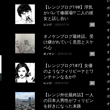
レ
【レンジブログ198】浮気
ポ
がバレて修羅場!? 二人の彼
オ
女と話し合い
ウ
レンジ
-
2020-07-16
42
オ
オノケンブログ最終話。受
オ
け継がれていく意思とスケ
オ
ベ心
オ
オノケン
-
2019-07-15
41
ポ
【レンジブログ187】女優
オ
のようなフィリピーナとワ
オ
ンチャンなるか!?
ポ
レンジ
-
2020-07-01
41
オ
【レンジ外伝最終話】一人
ポ
の日本人男性がフィリピン
オ
を好きになった末路