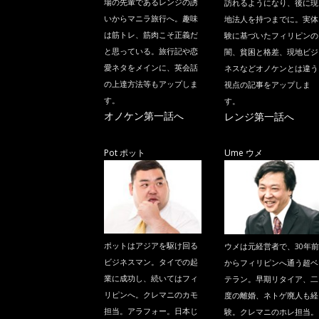
場の先輩であるレンジの誘
訪れるようになり、後に現
いからマニラ旅行へ。趣味
地法人を持つまでに。実体
は筋トレ、筋肉こそ正義だ
験に基づいたフィリピンの
と思っている。旅行記や恋
闇、貧困と格差、現地ビジ
愛ネタをメインに、英会話
ネスなどオノケンとは違う
の上達方法等もアップしま
視点の記事をアップしま
す。
す。
オノケン第一話へ
レンジ第一話へ
Pot ポット
Ume ウメ
ポットはアジアを駆け回る
ウメは元経営者で、30年前
ビジネスマン。タイでの起
からフィリピンへ通う超ベ
業に成功し、続いてはフィ
テラン。早期リタイア、二
リピンへ。クレマニのカモ
度の離婚、ネトゲ廃人も経
担当。アラフォー。日本じ
験。クレマニのホレ担当。