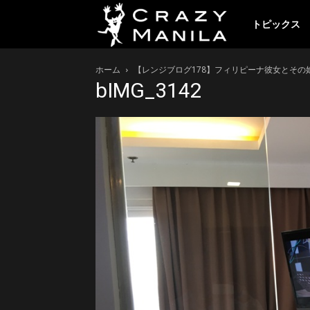
ク
トピックス
ホーム
【レンジブログ178】フィリピーナ彼女とその
レ
bIMG_3142
イ
ジ
ー
マ