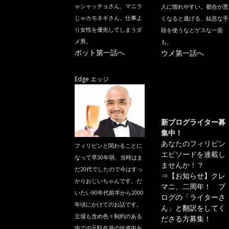
ゃシャッチョさん、マニラ
人に惚れやすい。都合が悪
じゃカモネギさん。仕事よ
くなると逃げる、姑息な手
り女性を優先してしまうダ
段を使うなどゲスな一面
メ男。
も。
ポット第一話へ
ウメ第一話へ
Edge エッジ
新ブログライター募
集中！
あなたのフィリピン
フィリピンと関わることに
エピソードを連載し
なって早30年弱、当時はま
ませんか！？
だ20代でしたので今はすっ
⇒
【お知らせ】クレ
かりおじいちゃんです。だ
マニ、二周年！ ブ
いたい90年代前半から2000
ログの「ライターさ
年頃にかけてのお話です。
ん」と翻訳をしてく
立場も含め色々制約のある
ださる方募集！
中での元駐在員の珍道中を