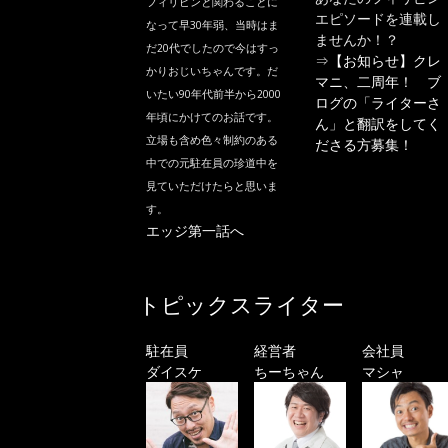
フィリピンと関わることに
エピソードを連載し
なって早30年弱、当時はま
ませんか！？
だ20代でしたので今はすっ
⇒
【お知らせ】クレ
かりおじいちゃんです。だ
マニ、二周年！ ブ
いたい90年代前半から2000
ログの「ライターさ
年頃にかけてのお話です。
ん」と翻訳をしてく
立場も含め色々制約のある
ださる方募集！
中での元駐在員の珍道中を
見ていただけたらと思いま
す。
エッジ第一話へ
トピックスライター
駐在員
経営者
会社員
ダイスケ
ちーちゃん
マシャ