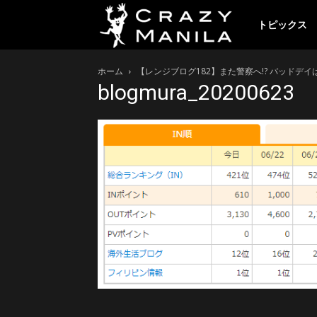
ク
トピックス
ホーム
【レンジブログ182】また警察へ!? バッドデ
レ
blogmura_20200623
イ
ジ
ー
マ