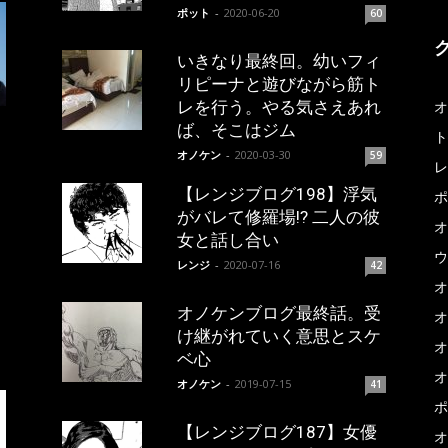
ポット
-
2020-06-20
60
いきなり最終回。幼いフィ
リピーナと遊びながら筋ト
レを行う。やる気さえあれ
オ
ば、そこはジム
ト
オノケン
-
2020-03-30
59
レ
【レンジブログ198】浮気
ポ
がバレて修羅場!? 二人の彼
オ
女と話し合い
ウ
レンジ
-
2020-07-16
42
オ
オノケンブログ最終話。受
オ
け継がれていく意思とスケ
オ
ベ心
オ
オノケン
-
2019-07-15
41
ポ
【レンジブログ187】女優
オ