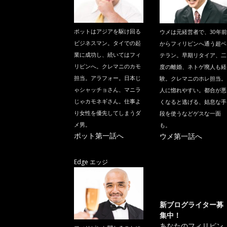
ポットはアジアを駆け回る
ウメは元経営者で、30年前
ビジネスマン。タイでの起
からフィリピンへ通う超ベ
業に成功し、続いてはフィ
テラン。早期リタイア、二
リピンへ。クレマニのカモ
度の離婚、ネトゲ廃人も経
担当。アラフォー。日本じ
験。クレマニのホレ担当。
ゃシャッチョさん、マニラ
人に惚れやすい。都合が悪
じゃカモネギさん。仕事よ
くなると逃げる、姑息な手
り女性を優先してしまうダ
段を使うなどゲスな一面
メ男。
も。
ポット第一話へ
ウメ第一話へ
Edge エッジ
新ブログライター募
集中！
あなたのフィリピン