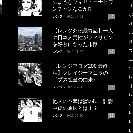
のようなフィリピーナとワ
オ
ンチャンなるか!?
ポ
レンジ
-
2020-07-01
41
オ
【レンジ外伝最終話】一人
ポ
の日本人男性がフィリピン
オ
を好きになった末路
ウ
レンジ
-
2019-11-22
40
エ
【レンジブログ200 最終
ウ
話】クレイジーマニラの
レ
『ブス担当の由来』
オ
レンジ
-
2020-07-20
36
レ
他人の不幸は蜜の味、誹謗
ポ
中傷の原因とは！？
レ
レンジ
-
2022-03-20
35
レ
レ