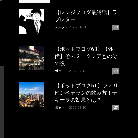
【レンジブログ最終話】ラ
ブレター
レンジ
-
2022-11-21
29
【ポットブログ63】【外
伝】その２ クレアとのそ
の後
ポット
-
2020-07-12
29
【ポットブログ51】フィリ
ピンベテランの飲み方！テ
キーラの効果とは!?
ポット
-
2020-06-10
27