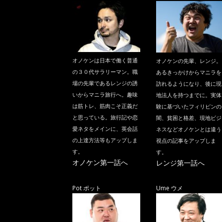
オノケンは日本で働く普通
オノケンの先輩、レンジ。
の３０代サラリーマン。職
あるきっかけからマニラを
場の先輩であるレンジの誘
訪れるようになり、後に現
いからマニラ旅行へ。趣味
地法人を持つまでに。実体
は筋トレ、筋肉こそ正義だ
験に基づいたフィリピンの
と思っている。旅行記や恋
闇、貧困と格差、現地ビジ
愛ネタをメインに、英会話
ネスなどオノケンとは違う
の上達方法等もアップしま
視点の記事をアップしま
す。
す。
オノケン第一話へ
レンジ第一話へ
Pot ポット
Ume ウメ