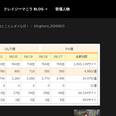
クレイジーマニラ BLOG
登場人物
イはとことんダメな日！
blogmura_20200623