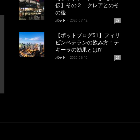
伝】その２ クレアとのそ
の後
ポット
-
2020-07-12
29
【ポットブログ51】フィリ
ピンベテランの飲み方！テ
キーラの効果とは!?
ポット
-
2020-06-10
27