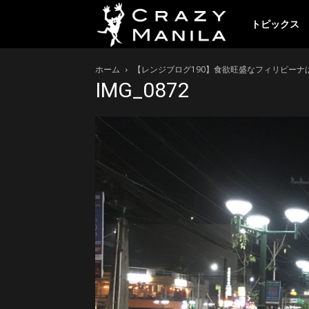
ク
トピックス
ホーム
【レンジブログ190】食欲旺盛なフィリピーナは
レ
IMG_0872
イ
ジ
ー
マ