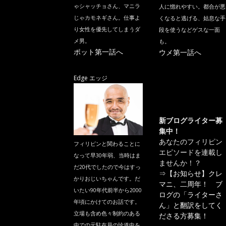
ゃシャッチョさん、マニラ
人に惚れやすい。都合が悪
じゃカモネギさん。仕事よ
くなると逃げる、姑息な手
り女性を優先してしまうダ
段を使うなどゲスな一面
メ男。
も。
ポット第一話へ
ウメ第一話へ
Edge エッジ
新ブログライター募
集中！
あなたのフィリピン
フィリピンと関わることに
エピソードを連載し
なって早30年弱、当時はま
ませんか！？
だ20代でしたので今はすっ
⇒
【お知らせ】クレ
かりおじいちゃんです。だ
マニ、二周年！ ブ
いたい90年代前半から2000
ログの「ライターさ
年頃にかけてのお話です。
ん」と翻訳をしてく
立場も含め色々制約のある
ださる方募集！
中での元駐在員の珍道中を