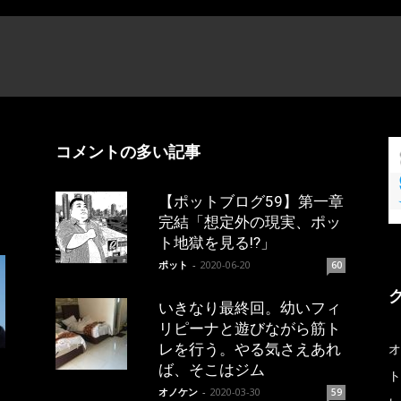
コメントの多い記事
【ポットブログ59】第一章
完結「想定外の現実、ポッ
ト地獄を見る!?」
ポット
-
2020-06-20
60
いきなり最終回。幼いフィ
リピーナと遊びながら筋ト
レを行う。やる気さえあれ
オ
ば、そこはジム
ト
オノケン
-
2020-03-30
59