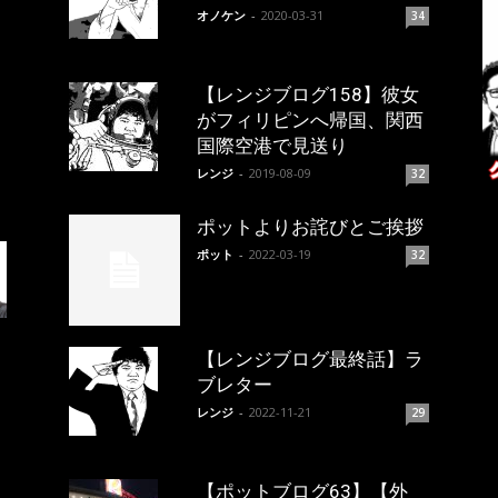
オノケン
-
2020-03-31
34
【レンジブログ158】彼女
がフィリピンへ帰国、関西
国際空港で見送り
レンジ
-
2019-08-09
32
ポットよりお詫びとご挨拶
ポット
-
2022-03-19
32
【レンジブログ最終話】ラ
ブレター
レンジ
-
2022-11-21
29
【ポットブログ63】【外