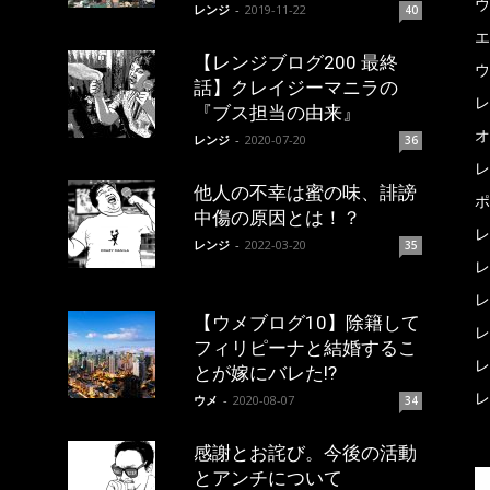
ウ
レンジ
-
2019-11-22
40
エ
【レンジブログ200 最終
ウ
話】クレイジーマニラの
レ
『ブス担当の由来』
オ
レンジ
-
2020-07-20
36
レ
他人の不幸は蜜の味、誹謗
ポ
中傷の原因とは！？
レ
レンジ
-
2022-03-20
35
レ
レ
【ウメブログ10】除籍して
レ
フィリピーナと結婚するこ
レ
とが嫁にバレた!?
レ
ウメ
-
2020-08-07
34
感謝とお詫び。今後の活動
とアンチについて