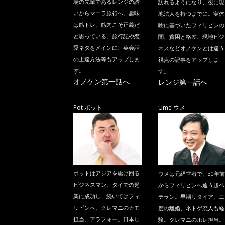
場の先輩であるレンジの誘
訪れるようになり、後に現
いからマニラ旅行へ。趣味
地法人を持つまでに。実体
は筋トレ、筋肉こそ正義だ
験に基づいたフィリピンの
と思っている。旅行記や恋
闇、貧困と格差、現地ビジ
愛ネタをメインに、英会話
ネスなどオノケンとは違う
の上達方法等もアップしま
視点の記事をアップしま
す。
す。
オノケン第一話へ
レンジ第一話へ
Pot ポット
Ume ウメ
ポットはアジアを駆け回る
ウメは元経営者で、30年前
ビジネスマン。タイでの起
からフィリピンへ通う超ベ
業に成功し、続いてはフィ
テラン。早期リタイア、二
リピンへ。クレマニのカモ
度の離婚、ネトゲ廃人も経
担当。アラフォー。日本じ
験。クレマニのホレ担当。