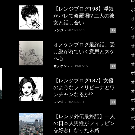
レ
【レンジブログ198】浮気
ポ
がバレて修羅場!? 二人の彼
オ
女と話し合い
ウ
レンジ
-
2020-07-16
42
オ
オノケンブログ最終話。受
オ
け継がれていく意思とスケ
オ
ベ心
オ
オノケン
-
2019-07-15
41
ポ
【レンジブログ187】女優
オ
のようなフィリピーナとワ
オ
ンチャンなるか!?
ポ
レンジ
-
2020-07-01
41
オ
【レンジ外伝最終話】一人
ポ
の日本人男性がフィリピン
オ
を好きになった末路