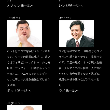
ます。
す。
オノケン第一話へ
レンジ第一話へ
Pot ポット
Ume ウメ
ポットはアジアを駆け回るビジネス
ウメは元経営者で、30年前からフィ
マン。タイでの起業に成功し、続い
リピンへ通う超ベテラン。早期リタ
てはフィリピンへ。クレマニのカモ
イア、二度の離婚、ネトゲ廃人も経
担当。アラフォー。日本じゃシャッ
験。クレマニのホレ担当。人に惚れ
チョさん、マニラじゃカモネギさ
やすい。都合が悪くなると逃げる、
ん。仕事より女性を優先してしまう
姑息な手段を使うなどゲスな一面
ダメ男。
も。
ポット第一話へ
ウメ第一話へ
Edge エッジ