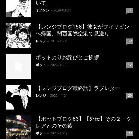
いて
オノケン
-
2020-03-31
34
【レンジブログ158】彼女がフィリピン
へ帰国、関西国際空港で見送り
レンジ
-
2019-08-09
32
ポットよりお詫びとご挨拶
ポット
-
2022-03-19
32
【レンジブログ最終話】ラブレター
レンジ
-
2022-11-21
29
【ポットブログ63】【外伝】その２ ク
レアとのその後
ポット
-
2020-07-12
29