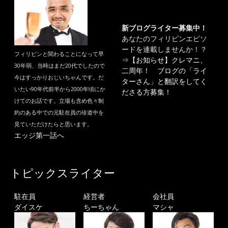
新ブログライター募集中！
あなたのフィリピンエピソ
ードを連載しませんか！？
フィリピンと関わることになって早
⇒
【お知らせ】クレマニ、
30年弱、当時はまだ20代でしたので
二周年！ ブログの「ライ
今はすっかりおじいちゃんです。だ
ターさん」と翻訳をしてく
いたい90年代前半から2000年頃にか
ださる方募集！
けてのお話です。立場も含め色々制
約のある中での元駐在員の珍道中を
見ていただけたらと思います。
エッジ第一話へ
トピックスライター
駐在員
経営者
会社員
ダイスケ
ちーちゃん
マシャ