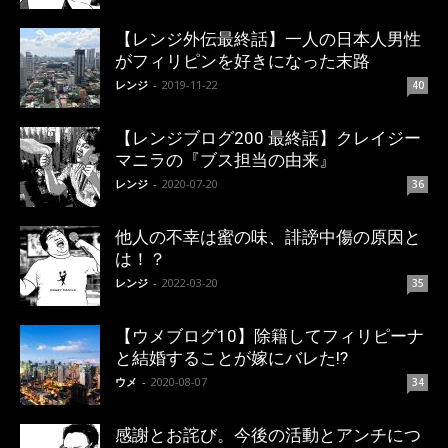
【レンジ外伝最終話】一人の日本人男性
がフィリピンを好きになった末路
レンジ
-
2019-11-22
40
【レンジブログ200 最終話】クレイジー
マニラの『ブス担当の由来』
レンジ
-
2020-07-20
36
他人の不幸は蜜の味、誹謗中傷の原因と
は！？
レンジ
-
2022-03-20
35
【ウメブログ10】除籍してフィリピーナ
と結婚することが嫁にバレた!?
ウメ
-
2020-08-07
34
感謝とお詫び。今後の活動とアンチにつ