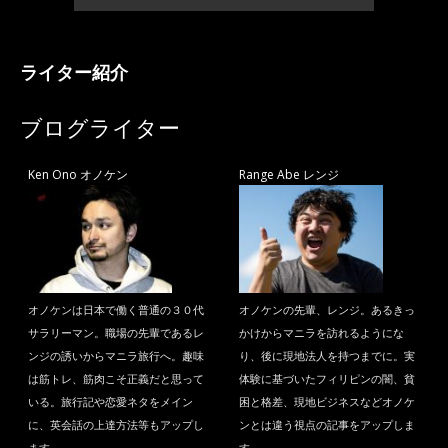
ライター紹介
ブログライター
Ken Ono オノケン
Range Abe レンジ
オノケンは日本で働く普通の３０代
オノケンの先輩、レンジ。あるきっ
サラリーマン。職場の先輩であるレ
かけからマニラを訪れるようにな
ンジの誘いからマニラ旅行へ。趣味
り、後に現地法人を持つまでに。実
は筋トレ、筋肉こそ正義だと思って
体験に基づいたフィリピンの闇、貧
いる。旅行記や恋愛ネタをメイン
困と格差、現地ビジネスなどオノケ
に、英会話の上達方法等もアップし
ンとは違う視点の記事をアップしま