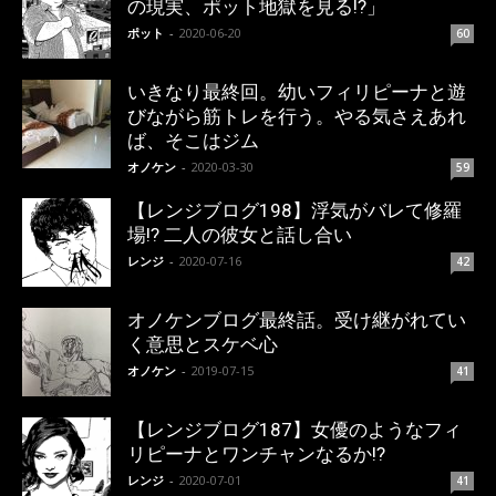
の現実、ポット地獄を見る!?」
ポット
-
2020-06-20
60
いきなり最終回。幼いフィリピーナと遊
びながら筋トレを行う。やる気さえあれ
ば、そこはジム
オノケン
-
2020-03-30
59
【レンジブログ198】浮気がバレて修羅
場!? 二人の彼女と話し合い
レンジ
-
2020-07-16
42
オノケンブログ最終話。受け継がれてい
く意思とスケベ心
オノケン
-
2019-07-15
41
【レンジブログ187】女優のようなフィ
リピーナとワンチャンなるか!?
レンジ
-
2020-07-01
41