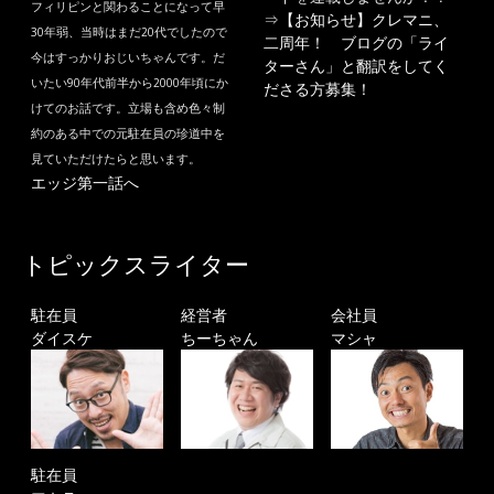
フィリピンと関わることになって早
⇒
【お知らせ】クレマニ、
30年弱、当時はまだ20代でしたので
二周年！ ブログの「ライ
今はすっかりおじいちゃんです。だ
ターさん」と翻訳をしてく
いたい90年代前半から2000年頃にか
ださる方募集！
けてのお話です。立場も含め色々制
約のある中での元駐在員の珍道中を
見ていただけたらと思います。
エッジ第一話へ
トピックスライター
駐在員
経営者
会社員
ダイスケ
ちーちゃん
マシャ
駐在員