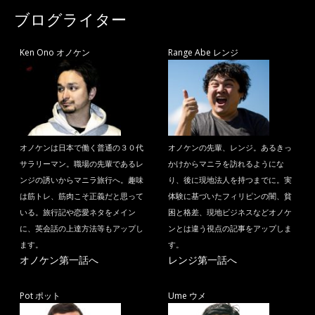
ブログライター
Ken Ono オノケン
Range Abe レンジ
オノケンは日本で働く普通の３０代
オノケンの先輩、レンジ。あるきっ
サラリーマン。職場の先輩であるレ
かけからマニラを訪れるようにな
ンジの誘いからマニラ旅行へ。趣味
り、後に現地法人を持つまでに。実
は筋トレ、筋肉こそ正義だと思って
体験に基づいたフィリピンの闇、貧
いる。旅行記や恋愛ネタをメイン
困と格差、現地ビジネスなどオノケ
に、英会話の上達方法等もアップし
ンとは違う視点の記事をアップしま
ます。
す。
オノケン第一話へ
レンジ第一話へ
Pot ポット
Ume ウメ