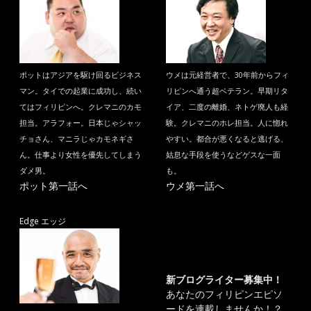
ポットはアジアを駆け回るビジネス
ウメは元経営者で、30年前からフィ
マン。タイでの起業に成功し、続い
リピンへ通う超ベテラン。早期リタ
てはフィリピンへ。クレマニのカモ
イア、二度の離婚、ネトゲ廃人も経
担当。アラフォー。日本じゃシャッ
験。クレマニのホレ担当。人に惚れ
チョさん、マニラじゃカモネギさ
やすい。都合が悪くなると逃げる、
ん。仕事より女性を優先してしまう
姑息な手段を使うなどゲスな一面
ダメ男。
も。
ポット第一話へ
ウメ第一話へ
Edge エッジ
新ブログライター募集中！
あなたのフィリピンエピソ
ードを連載しませんか！？