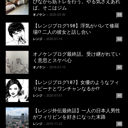
びながら筋トレを行う。やる気さえあれ
ば、そこはジム
オノケン
-
2020-03-30
59
【レンジブログ198】浮気がバレて修羅
場!? 二人の彼女と話し合い
レンジ
-
2020-07-16
42
オノケンブログ最終話。受け継がれてい
く意思とスケベ心
オノケン
-
2019-07-15
41
【レンジブログ187】女優のようなフィ
リピーナとワンチャンなるか!?
レンジ
-
2020-07-01
41
【レンジ外伝最終話】一人の日本人男性
がフィリピンを好きになった末路
レンジ
-
2019-11-22
40