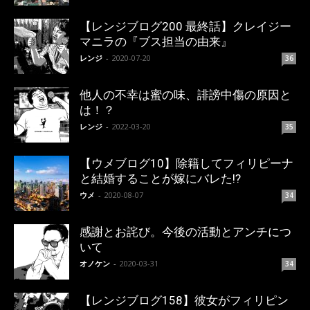
【レンジブログ200 最終話】クレイジー
マニラの『ブス担当の由来』
レンジ
-
2020-07-20
36
他人の不幸は蜜の味、誹謗中傷の原因と
は！？
レンジ
-
2022-03-20
35
【ウメブログ10】除籍してフィリピーナ
と結婚することが嫁にバレた!?
ウメ
-
2020-08-07
34
感謝とお詫び。今後の活動とアンチにつ
いて
オノケン
-
2020-03-31
34
【レンジブログ158】彼女がフィリピン