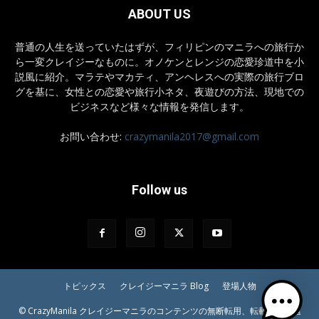
ABOUT US
普通の人生を送っていたはずが、フィリピンのマニラへの旅行か
ら一変クレイジーなものに。オノケンとレンジの恋愛珍道中を小
説風に紹介。マラテやマカティ、アンヘレスへの実際の旅行ブロ
グを基に、女性との恋愛や旅行小ネタ、夜遊びの方法、現地での
ビジネスなど様々な情報を発信します。
お問い合わせ:
crazymanila2017@gmail.com
Follow us
トピックス
クレイジーマニラ Blog
登場人物
© CrazyManila クレイジーマニラのコンテンツの無断転用、転載等はご遠