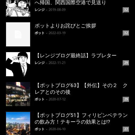
へ帰国、関西国際空港で見送り
レンジ
-
2019-08-09
32
ポットよりお詫びとご挨拶
ポット
-
2022-03-19
32
【レンジブログ最終話】ラブレター
レンジ
-
2022-11-21
29
【ポットブログ63】【外伝】その２ ク
レアとのその後
ポット
-
2020-07-12
29
【ポットブログ51】フィリピンベテラン
の飲み方！テキーラの効果とは!?
ポット
-
2020-06-10
27