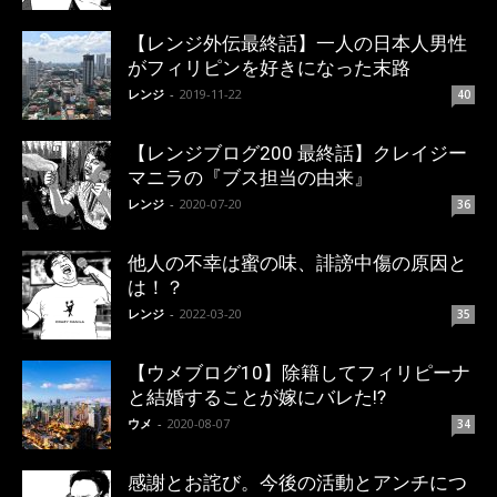
【レンジ外伝最終話】一人の日本人男性
がフィリピンを好きになった末路
レンジ
-
2019-11-22
40
【レンジブログ200 最終話】クレイジー
マニラの『ブス担当の由来』
レンジ
-
2020-07-20
36
他人の不幸は蜜の味、誹謗中傷の原因と
は！？
レンジ
-
2022-03-20
35
【ウメブログ10】除籍してフィリピーナ
と結婚することが嫁にバレた!?
ウメ
-
2020-08-07
34
感謝とお詫び。今後の活動とアンチにつ