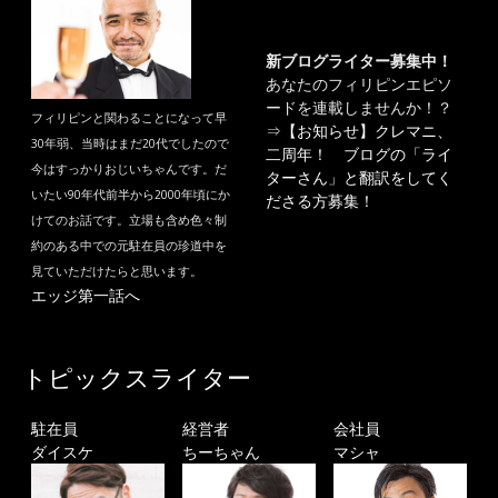
新ブログライター募集中！
あなたのフィリピンエピソ
ードを連載しませんか！？
フィリピンと関わることになって早
⇒
【お知らせ】クレマニ、
30年弱、当時はまだ20代でしたので
二周年！ ブログの「ライ
今はすっかりおじいちゃんです。だ
ターさん」と翻訳をしてく
いたい90年代前半から2000年頃にか
ださる方募集！
けてのお話です。立場も含め色々制
約のある中での元駐在員の珍道中を
見ていただけたらと思います。
エッジ第一話へ
トピックスライター
駐在員
経営者
会社員
ダイスケ
ちーちゃん
マシャ