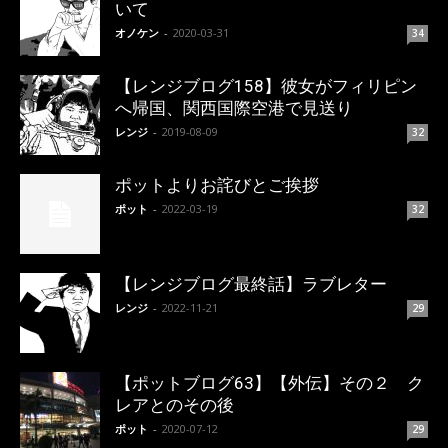
いて
オノケン
-
2020-03-31
34
【レンジブログ158】彼女がフィリピン
へ帰国、関西国際空港で見送り
レンジ
-
2019-08-09
32
ポットよりお詫びとご挨拶
ポット
-
2022-03-19
32
【レンジブログ最終話】ラブレター
レンジ
-
2022-11-21
29
【ポットブログ63】【外伝】その２ ク
レアとのその後
ポット
-
2020-07-12
29