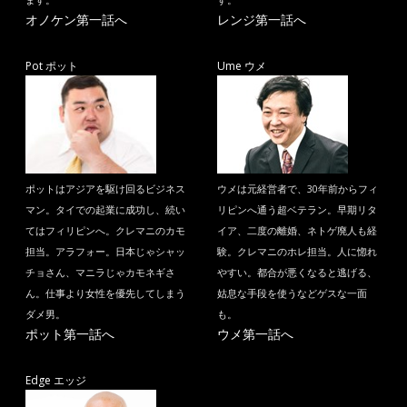
ます。
す。
オノケン第一話へ
レンジ第一話へ
Pot ポット
Ume ウメ
ポットはアジアを駆け回るビジネス
ウメは元経営者で、30年前からフィ
マン。タイでの起業に成功し、続い
リピンへ通う超ベテラン。早期リタ
てはフィリピンへ。クレマニのカモ
イア、二度の離婚、ネトゲ廃人も経
担当。アラフォー。日本じゃシャッ
験。クレマニのホレ担当。人に惚れ
チョさん、マニラじゃカモネギさ
やすい。都合が悪くなると逃げる、
ん。仕事より女性を優先してしまう
姑息な手段を使うなどゲスな一面
ダメ男。
も。
ポット第一話へ
ウメ第一話へ
Edge エッジ