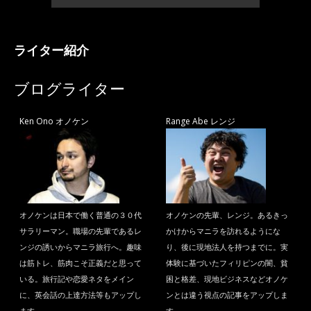
ライター紹介
ブログライター
Ken Ono オノケン
Range Abe レンジ
オノケンは日本で働く普通の３０代
オノケンの先輩、レンジ。あるきっ
サラリーマン。職場の先輩であるレ
かけからマニラを訪れるようにな
ンジの誘いからマニラ旅行へ。趣味
り、後に現地法人を持つまでに。実
は筋トレ、筋肉こそ正義だと思って
体験に基づいたフィリピンの闇、貧
いる。旅行記や恋愛ネタをメイン
困と格差、現地ビジネスなどオノケ
に、英会話の上達方法等もアップし
ンとは違う視点の記事をアップしま