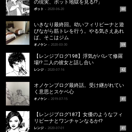
の現実、ポット地獄を見る!?」
ポット
-
2020-06-20
60
いきなり最終回。幼いフィリピーナと遊
びながら筋トレを行う。やる気さえあれ
ば、そこはジム
オノケン
-
2020-03-30
59
【レンジブログ198】浮気がバレて修羅
場!? 二人の彼女と話し合い
レンジ
-
2020-07-16
42
オノケンブログ最終話。受け継がれてい
く意思とスケベ心
オノケン
-
2019-07-15
41
【レンジブログ187】女優のようなフィ
リピーナとワンチャンなるか!?
レンジ
-
2020-07-01
41