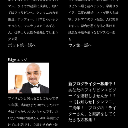
マン。タイでの起業に成功し、続い
リピンへ通う超ベテラン。早期リタ
てはフィリピンへ。クレマニのカモ
イア、二度の離婚、ネトゲ廃人も経
担当。アラフォー。日本じゃシャッ
験。クレマニのホレ担当。人に惚れ
チョさん、マニラじゃカモネギさ
やすい。都合が悪くなると逃げる、
ん。仕事より女性を優先してしまう
姑息な手段を使うなどゲスな一面
ダメ男。
も。
ポット第一話へ
ウメ第一話へ
Edge エッジ
新ブログライター募集中！
あなたのフィリピンエピソ
ードを連載しませんか！？
フィリピンと関わることになって早
⇒
【お知らせ】クレマニ、
30年弱、当時はまだ20代でしたので
二周年！ ブログの「ライ
今はすっかりおじいちゃんです。だ
ターさん」と翻訳をしてく
いたい90年代前半から2000年頃にか
ださる方募集！
けてのお話です。立場も含め色々制