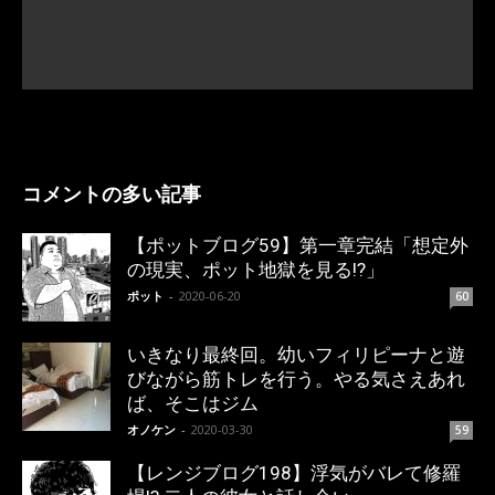
コメントの多い記事
【ポットブログ59】第一章完結「想定外
の現実、ポット地獄を見る!?」
ポット
-
2020-06-20
60
いきなり最終回。幼いフィリピーナと遊
びながら筋トレを行う。やる気さえあれ
ば、そこはジム
オノケン
-
2020-03-30
59
【レンジブログ198】浮気がバレて修羅