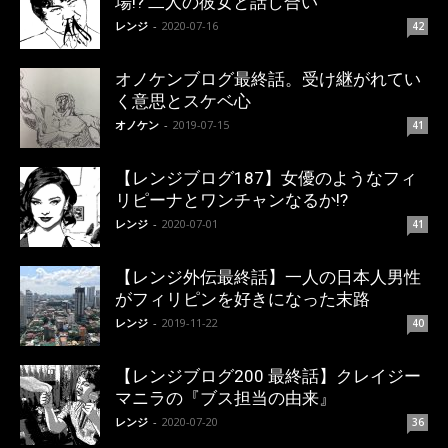
場!? 二人の彼女と話し合い
レンジ
-
2020-07-16
42
オノケンブログ最終話。受け継がれてい
く意思とスケベ心
オノケン
-
2019-07-15
41
【レンジブログ187】女優のようなフィ
リピーナとワンチャンなるか!?
レンジ
-
2020-07-01
41
【レンジ外伝最終話】一人の日本人男性
がフィリピンを好きになった末路
レンジ
-
2019-11-22
40
【レンジブログ200 最終話】クレイジー
マニラの『ブス担当の由来』
レンジ
-
2020-07-20
36