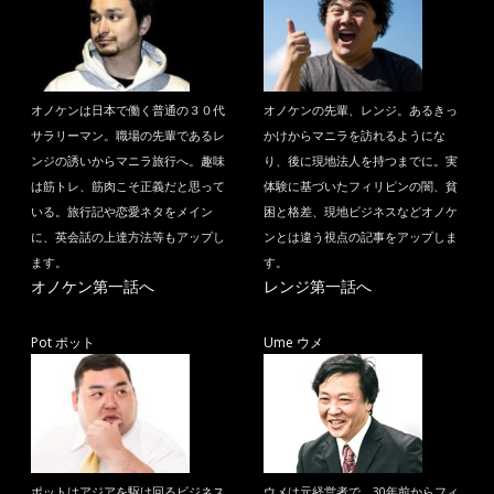
オノケンは日本で働く普通の３０代
オノケンの先輩、レンジ。あるきっ
サラリーマン。職場の先輩であるレ
かけからマニラを訪れるようにな
ンジの誘いからマニラ旅行へ。趣味
り、後に現地法人を持つまでに。実
は筋トレ、筋肉こそ正義だと思って
体験に基づいたフィリピンの闇、貧
いる。旅行記や恋愛ネタをメイン
困と格差、現地ビジネスなどオノケ
に、英会話の上達方法等もアップし
ンとは違う視点の記事をアップしま
ます。
す。
オノケン第一話へ
レンジ第一話へ
Pot ポット
Ume ウメ
ポットはアジアを駆け回るビジネス
ウメは元経営者で、30年前からフィ