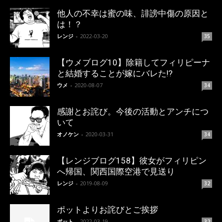
他人の不幸は蜜の味、誹謗中傷の原因と
は！？
レンジ
-
2022-03-20
35
【ウメブログ10】除籍してフィリピーナ
と結婚することが嫁にバレた!?
ウメ
-
2020-08-07
34
感謝とお詫び。今後の活動とアンチにつ
いて
オノケン
-
2020-03-31
34
【レンジブログ158】彼女がフィリピン
へ帰国、関西国際空港で見送り
レンジ
-
2019-08-09
32
ポットよりお詫びとご挨拶
ポット
-
2022-03-19
32