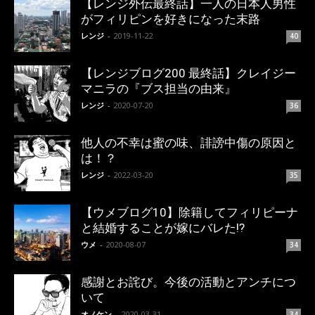
【レンジ外伝最終話】一人の日本人男性
がフィリピンを好きになった末路
レンジ
-
2019-11-22
40
【レンジブログ200 最終話】クレイジー
マニラの『ブス担当の由来』
レンジ
-
2020-07-20
36
他人の不幸は蜜の味、誹謗中傷の原因と
は！？
レンジ
-
2022-03-20
35
【ウメブログ10】除籍してフィリピーナ
と結婚することが嫁にバレた!?
ウメ
-
2020-08-07
34
感謝とお詫び。今後の活動とアンチにつ
いて
オノケン
-
2020-03-31
34