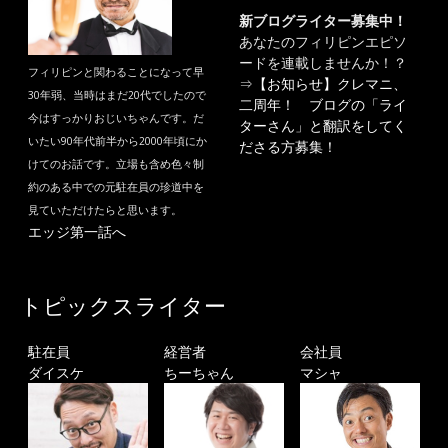
新ブログライター募集中！
あなたのフィリピンエピソ
ードを連載しませんか！？
フィリピンと関わることになって早
⇒
【お知らせ】クレマニ、
30年弱、当時はまだ20代でしたので
二周年！ ブログの「ライ
今はすっかりおじいちゃんです。だ
ターさん」と翻訳をしてく
いたい90年代前半から2000年頃にか
ださる方募集！
けてのお話です。立場も含め色々制
約のある中での元駐在員の珍道中を
見ていただけたらと思います。
エッジ第一話へ
トピックスライター
駐在員
経営者
会社員
ダイスケ
ちーちゃん
マシャ