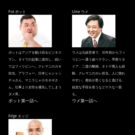
Pot ポット
Ume ウメ
ポットはアジアを駆け回るビジネス
ウメは元経営者で、30年前からフィ
マン。タイでの起業に成功し、続い
リピンへ通う超ベテラン。早期リタ
てはフィリピンへ。クレマニのカモ
イア、二度の離婚、ネトゲ廃人も経
担当。アラフォー。日本じゃシャッ
験。クレマニのホレ担当。人に惚れ
チョさん、マニラじゃカモネギさ
やすい。都合が悪くなると逃げる、
ん。仕事より女性を優先してしまう
姑息な手段を使うなどゲスな一面
ダメ男。
も。
ポット第一話へ
ウメ第一話へ
Edge エッジ