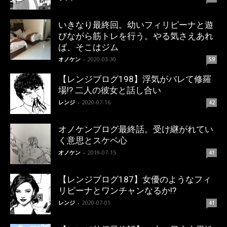
いきなり最終回。幼いフィリピーナと遊
びながら筋トレを行う。やる気さえあれ
ば、そこはジム
オノケン
-
2020-03-30
59
【レンジブログ198】浮気がバレて修羅
場!? 二人の彼女と話し合い
レンジ
-
2020-07-16
42
オノケンブログ最終話。受け継がれてい
く意思とスケベ心
オノケン
-
2019-07-15
41
【レンジブログ187】女優のようなフィ
リピーナとワンチャンなるか!?
レンジ
-
2020-07-01
41