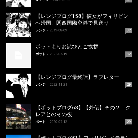
【レンジブログ158】彼女がフィリピン
へ帰国、関西国際空港で見送り
レンジ
-
2019-08-09
32
ポットよりお詫びとご挨拶
ポット
-
2022-03-19
32
【レンジブログ最終話】ラブレター
レンジ
-
2022-11-21
29
【ポットブログ63】【外伝】その２ ク
レアとのその後
ポット
-
2020-07-12
29