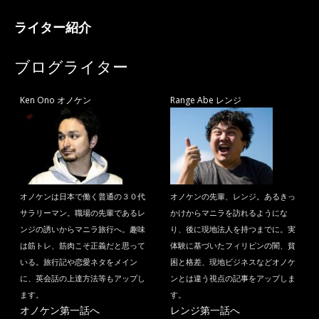
ライター紹介
ブログライター
Ken Ono オノケン
Range Abe レンジ
オノケンは日本で働く普通の３０代
オノケンの先輩、レンジ。あるきっ
サラリーマン。職場の先輩であるレ
かけからマニラを訪れるようにな
ンジの誘いからマニラ旅行へ。趣味
り、後に現地法人を持つまでに。実
は筋トレ、筋肉こそ正義だと思って
体験に基づいたフィリピンの闇、貧
いる。旅行記や恋愛ネタをメイン
困と格差、現地ビジネスなどオノケ
に、英会話の上達方法等もアップし
ンとは違う視点の記事をアップしま
ます。
す。
オノケン第一話へ
レンジ第一話へ