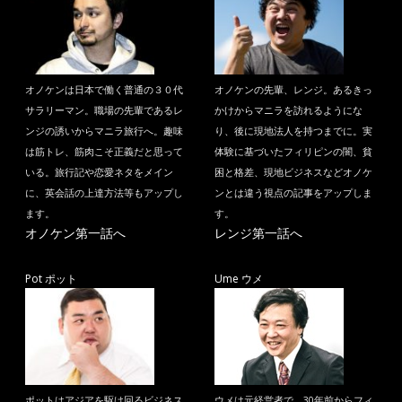
オノケンは日本で働く普通の３０代
オノケンの先輩、レンジ。あるきっ
サラリーマン。職場の先輩であるレ
かけからマニラを訪れるようにな
ンジの誘いからマニラ旅行へ。趣味
り、後に現地法人を持つまでに。実
は筋トレ、筋肉こそ正義だと思って
体験に基づいたフィリピンの闇、貧
いる。旅行記や恋愛ネタをメイン
困と格差、現地ビジネスなどオノケ
に、英会話の上達方法等もアップし
ンとは違う視点の記事をアップしま
ます。
す。
オノケン第一話へ
レンジ第一話へ
Pot ポット
Ume ウメ
ポットはアジアを駆け回るビジネス
ウメは元経営者で、30年前からフィ