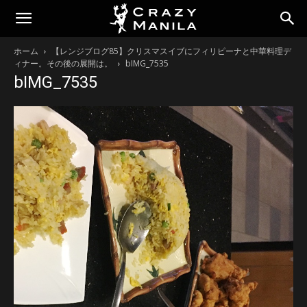
ホーム
【レンジブログ85】クリスマスイブにフィリピーナと中華料理デ
ィナー。その後の展開は。
bIMG_7535
bIMG_7535