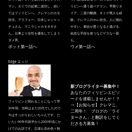
マン。タイでの起業に成功し、続い
リピンへ通う超ベテラン。早期リタ
てはフィリピンへ。クレマニのカモ
イア、二度の離婚、ネトゲ廃人も経
担当。アラフォー。日本じゃシャッ
験。クレマニのホレ担当。人に惚れ
チョさん、マニラじゃカモネギさ
やすい。都合が悪くなると逃げる、
ん。仕事より女性を優先してしまう
姑息な手段を使うなどゲスな一面
ダメ男。
も。
ポット第一話へ
ウメ第一話へ
Edge エッジ
新ブログライター募集中！
あなたのフィリピンエピソ
ードを連載しませんか！？
フィリピンと関わることになって早
⇒
【お知らせ】クレマニ、
30年弱、当時はまだ20代でしたので
二周年！ ブログの「ライ
今はすっかりおじいちゃんです。だ
ターさん」と翻訳をしてく
いたい90年代前半から2000年頃にか
ださる方募集！
けてのお話です。立場も含め色々制