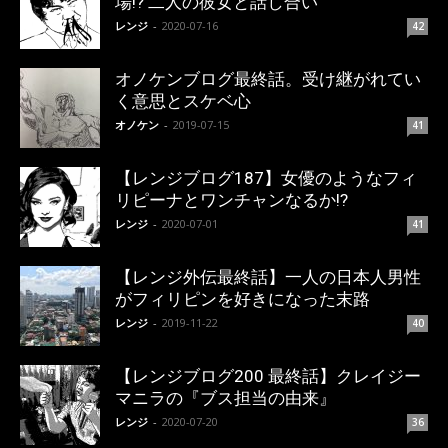
場!? 二人の彼女と話し合い
レンジ
-
2020-07-16
42
オノケンブログ最終話。受け継がれてい
く意思とスケベ心
オノケン
-
2019-07-15
41
【レンジブログ187】女優のようなフィ
リピーナとワンチャンなるか!?
レンジ
-
2020-07-01
41
【レンジ外伝最終話】一人の日本人男性
がフィリピンを好きになった末路
レンジ
-
2019-11-22
40
【レンジブログ200 最終話】クレイジー
マニラの『ブス担当の由来』
レンジ
-
2020-07-20
36