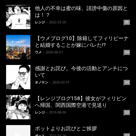
他人の不幸は蜜の味、誹謗中傷の原因と
は！？
レンジ
-
2022-03-20
35
【ウメブログ10】除籍してフィリピーナ
と結婚することが嫁にバレた!?
ウメ
-
2020-08-07
34
感謝とお詫び。今後の活動とアンチにつ
いて
オノケン
-
2020-03-31
34
【レンジブログ158】彼女がフィリピン
へ帰国、関西国際空港で見送り
レンジ
-
2019-08-09
32
ポットよりお詫びとご挨拶
ポット
-
2022-03-19
32