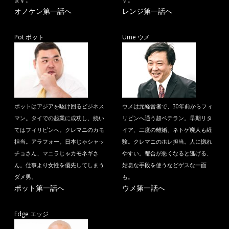
ます。
す。
オノケン第一話へ
レンジ第一話へ
Pot ポット
Ume ウメ
ポットはアジアを駆け回るビジネス
ウメは元経営者で、30年前からフィ
マン。タイでの起業に成功し、続い
リピンへ通う超ベテラン。早期リタ
てはフィリピンへ。クレマニのカモ
イア、二度の離婚、ネトゲ廃人も経
担当。アラフォー。日本じゃシャッ
験。クレマニのホレ担当。人に惚れ
チョさん、マニラじゃカモネギさ
やすい。都合が悪くなると逃げる、
ん。仕事より女性を優先してしまう
姑息な手段を使うなどゲスな一面
ダメ男。
も。
ポット第一話へ
ウメ第一話へ
Edge エッジ