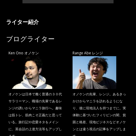
ライター紹介
ブログライター
Ken Ono オノケン
Range Abe レンジ
オノケンは日本で働く普通の３０代
オノケンの先輩、レンジ。あるきっ
サラリーマン。職場の先輩であるレ
かけからマニラを訪れるようにな
ンジの誘いからマニラ旅行へ。趣味
り、後に現地法人を持つまでに。実
は筋トレ、筋肉こそ正義だと思って
体験に基づいたフィリピンの闇、貧
いる。旅行記や恋愛ネタをメイン
困と格差、現地ビジネスなどオノケ
に、英会話の上達方法等もアップし
ンとは違う視点の記事をアップしま