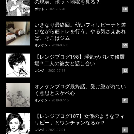
の現実、ポット地獄を見る!?」
ポット
-
2020-06-20
60
いきなり最終回。幼いフィリピーナと遊
びながら筋トレを行う。やる気さえあれ
ば、そこはジム
オノケン
-
2020-03-30
59
【レンジブログ198】浮気がバレて修羅
場!? 二人の彼女と話し合い
レンジ
-
2020-07-16
42
オノケンブログ最終話。受け継がれてい
く意思とスケベ心
オノケン
-
2019-07-15
41
【レンジブログ187】女優のようなフィ
リピーナとワンチャンなるか!?
レンジ
-
2020-07-01
41