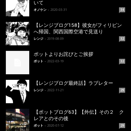
いて
オノケン
-
2020-03-31
34
【レンジブログ158】彼女がフィリピン
へ帰国、関西国際空港で見送り
レンジ
-
2019-08-09
32
ポットよりお詫びとご挨拶
ポット
-
2022-03-19
32
【レンジブログ最終話】ラブレター
レンジ
-
2022-11-21
29
【ポットブログ63】【外伝】その２ ク
レアとのその後
ポット
-
2020-07-12
29