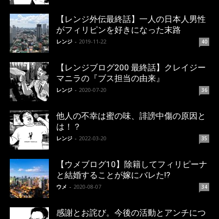
【レンジ外伝最終話】一人の日本人男性
がフィリピンを好きになった末路
レンジ
-
2019-11-22
40
【レンジブログ200 最終話】クレイジー
マニラの『ブス担当の由来』
レンジ
-
2020-07-20
36
他人の不幸は蜜の味、誹謗中傷の原因と
は！？
レンジ
-
2022-03-20
35
【ウメブログ10】除籍してフィリピーナ
と結婚することが嫁にバレた!?
ウメ
-
2020-08-07
34
感謝とお詫び。今後の活動とアンチにつ