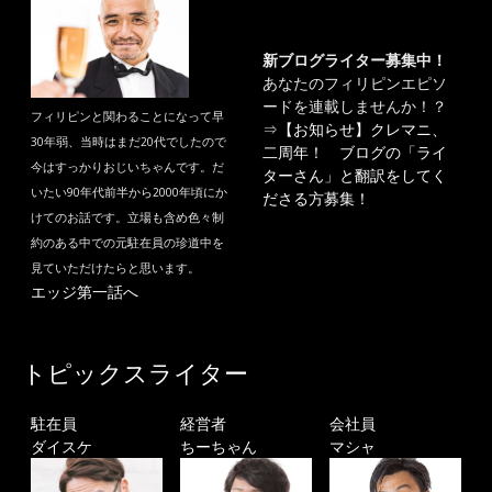
新ブログライター募集中！
あなたのフィリピンエピソ
ードを連載しませんか！？
フィリピンと関わることになって早
⇒
【お知らせ】クレマニ、
30年弱、当時はまだ20代でしたので
二周年！ ブログの「ライ
今はすっかりおじいちゃんです。だ
ターさん」と翻訳をしてく
いたい90年代前半から2000年頃にか
ださる方募集！
けてのお話です。立場も含め色々制
約のある中での元駐在員の珍道中を
見ていただけたらと思います。
エッジ第一話へ
トピックスライター
駐在員
経営者
会社員
ダイスケ
ちーちゃん
マシャ