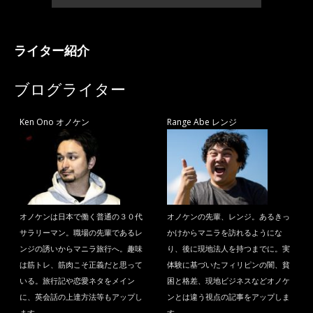
ライター紹介
ブログライター
Ken Ono オノケン
Range Abe レンジ
オノケンは日本で働く普通の３０代
オノケンの先輩、レンジ。あるきっ
サラリーマン。職場の先輩であるレ
かけからマニラを訪れるようにな
ンジの誘いからマニラ旅行へ。趣味
り、後に現地法人を持つまでに。実
は筋トレ、筋肉こそ正義だと思って
体験に基づいたフィリピンの闇、貧
いる。旅行記や恋愛ネタをメイン
困と格差、現地ビジネスなどオノケ
に、英会話の上達方法等もアップし
ンとは違う視点の記事をアップしま