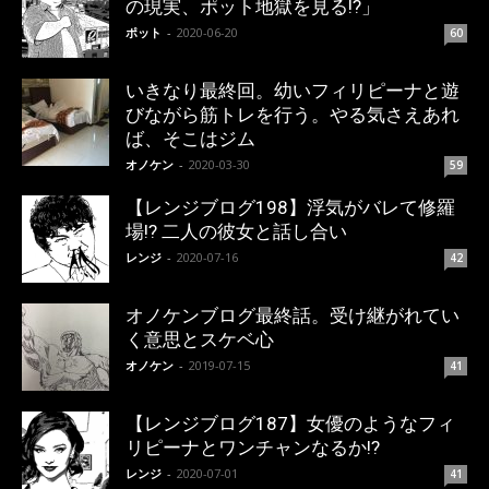
の現実、ポット地獄を見る!?」
ポット
-
2020-06-20
60
いきなり最終回。幼いフィリピーナと遊
びながら筋トレを行う。やる気さえあれ
ば、そこはジム
オノケン
-
2020-03-30
59
【レンジブログ198】浮気がバレて修羅
場!? 二人の彼女と話し合い
レンジ
-
2020-07-16
42
オノケンブログ最終話。受け継がれてい
く意思とスケベ心
オノケン
-
2019-07-15
41
【レンジブログ187】女優のようなフィ
リピーナとワンチャンなるか!?
レンジ
-
2020-07-01
41