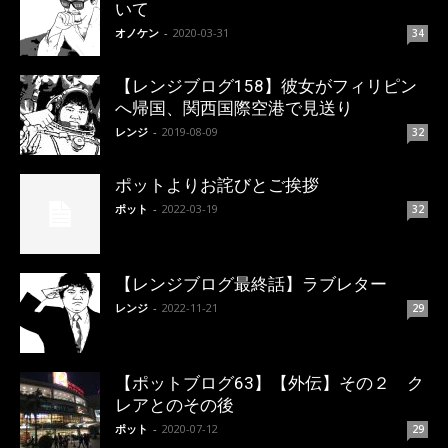
いて
オノケン
-
2020-03-31
34
【レンジブログ158】彼女がフィリピン
へ帰国、関西国際空港で見送り
レンジ
-
2019-08-09
32
ポットよりお詫びとご挨拶
ポット
-
2022-03-19
32
【レンジブログ最終話】ラブレター
レンジ
-
2022-11-21
29
【ポットブログ63】【外伝】その２ ク
レアとのその後
ポット
-
2020-07-12
29