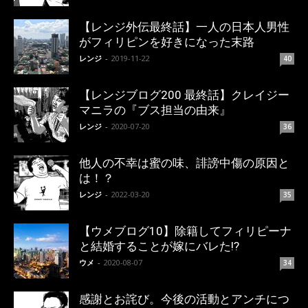
【レンジ外伝最終話】一人の日本人男性
がフィリピンを好きになった末路
レンジ
-
2019-11-22
40
【レンジブログ200 最終話】クレイジー
マニラの『ブス担当の由来』
レンジ
-
2020-07-20
36
他人の不幸は蜜の味、誹謗中傷の原因と
は！？
レンジ
-
2022-03-20
35
【ウメブログ10】除籍してフィリピーナ
と結婚することが嫁にバレた!?
ウメ
-
2020-08-07
34
感謝とお詫び。今後の活動とアンチにつ