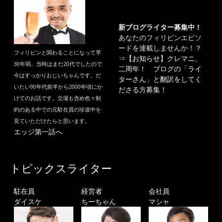
新ブログライター募集中！
あなたのフィリピンエピソ
ードを連載しませんか！？
フィリピンと関わることになって早
⇒
【お知らせ】クレマニ、
30年弱、当時はまだ20代でしたので
二周年！ ブログの「ライ
今はすっかりおじいちゃんです。だ
ターさん」と翻訳をしてく
いたい90年代前半から2000年頃にか
ださる方募集！
けてのお話です。立場も含め色々制
約のある中での元駐在員の珍道中を
見ていただけたらと思います。
エッジ第一話へ
トピックスライター
駐在員
経営者
会社員
ダイスケ
ちーちゃん
マシャ