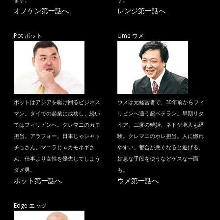
ます。
す。
オノケン第一話へ
レンジ第一話へ
Pot ポット
Ume ウメ
ポットはアジアを駆け回るビジネス
ウメは元経営者で、30年前からフィ
マン。タイでの起業に成功し、続い
リピンへ通う超ベテラン。早期リタ
てはフィリピンへ。クレマニのカモ
イア、二度の離婚、ネトゲ廃人も経
担当。アラフォー。日本じゃシャッ
験。クレマニのホレ担当。人に惚れ
チョさん、マニラじゃカモネギさ
やすい。都合が悪くなると逃げる、
ん。仕事より女性を優先してしまう
姑息な手段を使うなどゲスな一面
ダメ男。
も。
ポット第一話へ
ウメ第一話へ
Edge エッジ