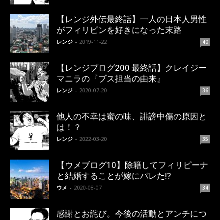
【レンジ外伝最終話】一人の日本人男性
がフィリピンを好きになった末路
レンジ
-
2019-11-22
40
【レンジブログ200 最終話】クレイジー
マニラの『ブス担当の由来』
レンジ
-
2020-07-20
36
他人の不幸は蜜の味、誹謗中傷の原因と
は！？
レンジ
-
2022-03-20
35
【ウメブログ10】除籍してフィリピーナ
と結婚することが嫁にバレた!?
ウメ
-
2020-08-07
34
感謝とお詫び。今後の活動とアンチにつ