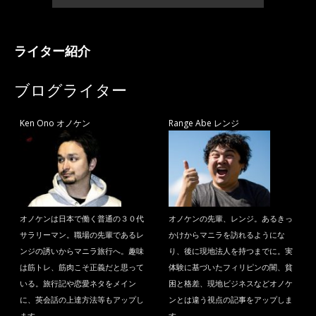
ライター紹介
ブログライター
Ken Ono オノケン
Range Abe レンジ
オノケンは日本で働く普通の３０代
オノケンの先輩、レンジ。あるきっ
サラリーマン。職場の先輩であるレ
かけからマニラを訪れるようにな
ンジの誘いからマニラ旅行へ。趣味
り、後に現地法人を持つまでに。実
は筋トレ、筋肉こそ正義だと思って
体験に基づいたフィリピンの闇、貧
いる。旅行記や恋愛ネタをメイン
困と格差、現地ビジネスなどオノケ
に、英会話の上達方法等もアップし
ンとは違う視点の記事をアップしま