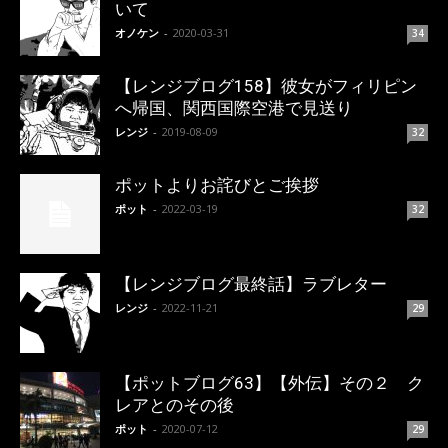
いて
オノケン
-
2020-03-31
34
【レンジブログ158】彼女がフィリピン
へ帰国、関西国際空港で見送り
レンジ
-
2019-08-09
32
ポットよりお詫びとご挨拶
ポット
-
2022-03-19
32
【レンジブログ最終話】ラブレター
レンジ
-
2022-11-21
29
【ポットブログ63】【外伝】その２ ク
レアとのその後
ポット
-
2020-07-12
29