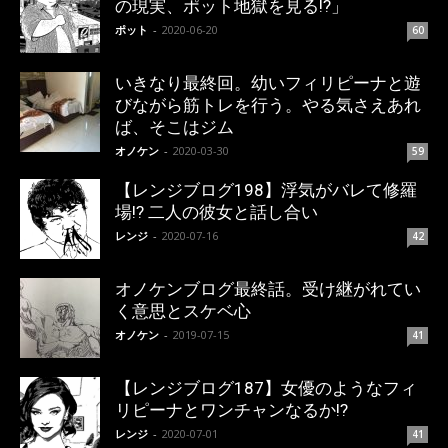
の現実、ポット地獄を見る!?」
ポット
-
2020-06-20
60
いきなり最終回。幼いフィリピーナと遊
びながら筋トレを行う。やる気さえあれ
ば、そこはジム
オノケン
-
2020-03-30
59
【レンジブログ198】浮気がバレて修羅
場!? 二人の彼女と話し合い
レンジ
-
2020-07-16
42
オノケンブログ最終話。受け継がれてい
く意思とスケベ心
オノケン
-
2019-07-15
41
【レンジブログ187】女優のようなフィ
リピーナとワンチャンなるか!?
レンジ
-
2020-07-01
41