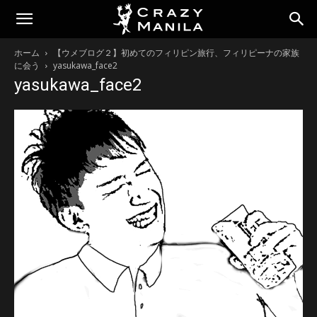
ホーム
【ウメブログ２】初めてのフィリピン旅行、フィリピーナの家族
に会う
yasukawa_face2
yasukawa_face2