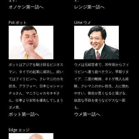
ます。
す。
オノケン第一話へ
レンジ第一話へ
Pot ポット
Ume ウメ
ポットはアジアを駆け回るビジネス
ウメは元経営者で、30年前からフィ
マン。タイでの起業に成功し、続い
リピンへ通う超ベテラン。早期リタ
てはフィリピンへ。クレマニのカモ
イア、二度の離婚、ネトゲ廃人も経
担当。アラフォー。日本じゃシャッ
験。クレマニのホレ担当。人に惚れ
チョさん、マニラじゃカモネギさ
やすい。都合が悪くなると逃げる、
ん。仕事より女性を優先してしまう
姑息な手段を使うなどゲスな一面
ダメ男。
も。
ポット第一話へ
ウメ第一話へ
Edge エッジ