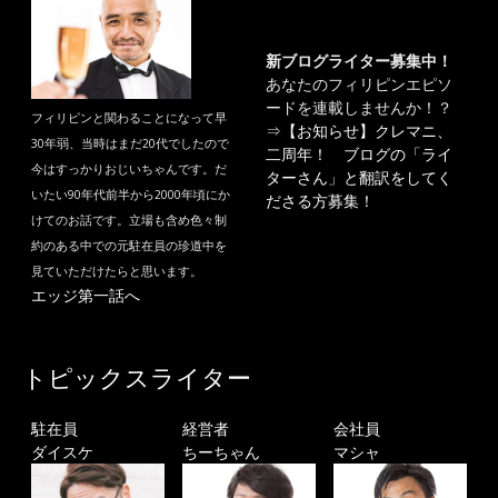
新ブログライター募集中！
あなたのフィリピンエピソ
ードを連載しませんか！？
フィリピンと関わることになって早
⇒
【お知らせ】クレマニ、
30年弱、当時はまだ20代でしたので
二周年！ ブログの「ライ
今はすっかりおじいちゃんです。だ
ターさん」と翻訳をしてく
いたい90年代前半から2000年頃にか
ださる方募集！
けてのお話です。立場も含め色々制
約のある中での元駐在員の珍道中を
見ていただけたらと思います。
エッジ第一話へ
トピックスライター
駐在員
経営者
会社員
ダイスケ
ちーちゃん
マシャ