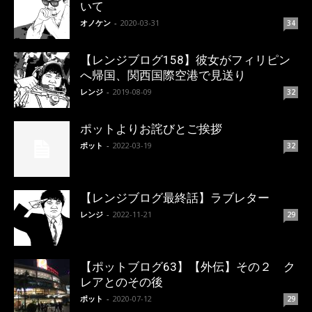
いて
オノケン
-
2020-03-31
34
【レンジブログ158】彼女がフィリピン
へ帰国、関西国際空港で見送り
レンジ
-
2019-08-09
32
ポットよりお詫びとご挨拶
ポット
-
2022-03-19
32
【レンジブログ最終話】ラブレター
レンジ
-
2022-11-21
29
【ポットブログ63】【外伝】その２ ク
レアとのその後
ポット
-
2020-07-12
29