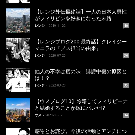
【レンジ外伝最終話】一人の日本人男性
がフィリピンを好きになった末路
レンジ
-
2019-11-22
40
【レンジブログ200 最終話】クレイジー
マニラの『ブス担当の由来』
レンジ
-
2020-07-20
36
他人の不幸は蜜の味、誹謗中傷の原因と
は！？
レンジ
-
2022-03-20
35
【ウメブログ10】除籍してフィリピーナ
と結婚することが嫁にバレた!?
ウメ
-
2020-08-07
34
感謝とお詫び。今後の活動とアンチにつ