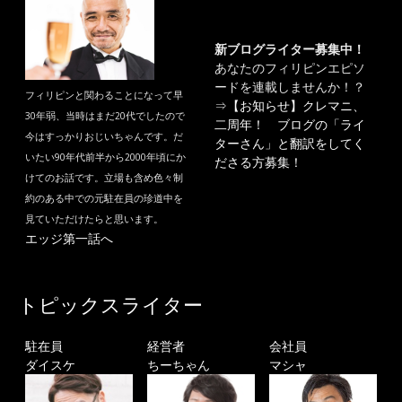
新ブログライター募集中！
あなたのフィリピンエピソ
ードを連載しませんか！？
フィリピンと関わることになって早
⇒
【お知らせ】クレマニ、
30年弱、当時はまだ20代でしたので
二周年！ ブログの「ライ
今はすっかりおじいちゃんです。だ
ターさん」と翻訳をしてく
いたい90年代前半から2000年頃にか
ださる方募集！
けてのお話です。立場も含め色々制
約のある中での元駐在員の珍道中を
見ていただけたらと思います。
エッジ第一話へ
トピックスライター
駐在員
経営者
会社員
ダイスケ
ちーちゃん
マシャ