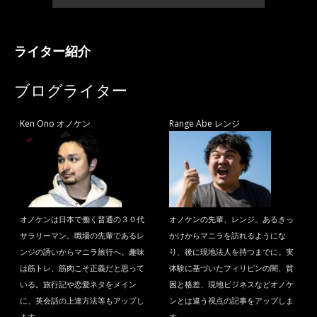
ライター紹介
ブログライター
Ken Ono オノケン
Range Abe レンジ
オノケンは日本で働く普通の３０代
オノケンの先輩、レンジ。あるきっ
サラリーマン。職場の先輩であるレ
かけからマニラを訪れるようにな
ンジの誘いからマニラ旅行へ。趣味
り、後に現地法人を持つまでに。実
は筋トレ、筋肉こそ正義だと思って
体験に基づいたフィリピンの闇、貧
いる。旅行記や恋愛ネタをメイン
困と格差、現地ビジネスなどオノケ
に、英会話の上達方法等もアップし
ンとは違う視点の記事をアップしま