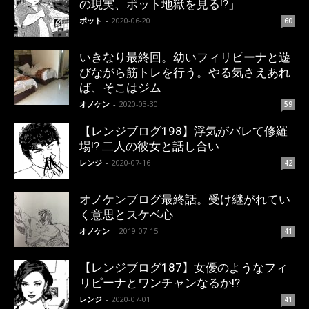
の現実、ポット地獄を見る!?」
ポット
-
2020-06-20
60
いきなり最終回。幼いフィリピーナと遊
びながら筋トレを行う。やる気さえあれ
ば、そこはジム
オノケン
-
2020-03-30
59
【レンジブログ198】浮気がバレて修羅
場!? 二人の彼女と話し合い
レンジ
-
2020-07-16
42
オノケンブログ最終話。受け継がれてい
く意思とスケベ心
オノケン
-
2019-07-15
41
【レンジブログ187】女優のようなフィ
リピーナとワンチャンなるか!?
レンジ
-
2020-07-01
41