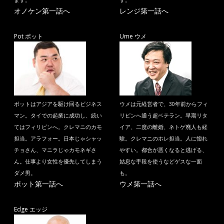
ます。
す。
オノケン第一話へ
レンジ第一話へ
Pot ポット
Ume ウメ
ポットはアジアを駆け回るビジネス
ウメは元経営者で、30年前からフィ
マン。タイでの起業に成功し、続い
リピンへ通う超ベテラン。早期リタ
てはフィリピンへ。クレマニのカモ
イア、二度の離婚、ネトゲ廃人も経
担当。アラフォー。日本じゃシャッ
験。クレマニのホレ担当。人に惚れ
チョさん、マニラじゃカモネギさ
やすい。都合が悪くなると逃げる、
ん。仕事より女性を優先してしまう
姑息な手段を使うなどゲスな一面
ダメ男。
も。
ポット第一話へ
ウメ第一話へ
Edge エッジ