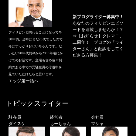
新ブログライター募集中！
あなたのフィリピンエピソ
ードを連載しませんか！？
フィリピンと関わることになって早
⇒
【お知らせ】クレマニ、
30年弱、当時はまだ20代でしたので
二周年！ ブログの「ライ
今はすっかりおじいちゃんです。だ
ターさん」と翻訳をしてく
いたい90年代前半から2000年頃にか
ださる方募集！
けてのお話です。立場も含め色々制
約のある中での元駐在員の珍道中を
見ていただけたらと思います。
エッジ第一話へ
トピックスライター
駐在員
経営者
会社員
ダイスケ
ちーちゃん
マシャ