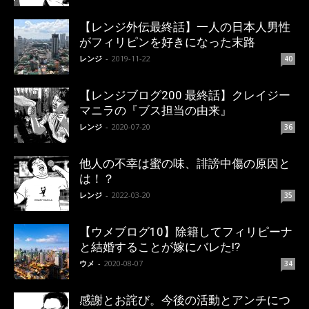
【レンジ外伝最終話】一人の日本人男性
がフィリピンを好きになった末路
レンジ
-
2019-11-22
40
【レンジブログ200 最終話】クレイジー
マニラの『ブス担当の由来』
レンジ
-
2020-07-20
36
他人の不幸は蜜の味、誹謗中傷の原因と
は！？
レンジ
-
2022-03-20
35
【ウメブログ10】除籍してフィリピーナ
と結婚することが嫁にバレた!?
ウメ
-
2020-08-07
34
感謝とお詫び。今後の活動とアンチにつ