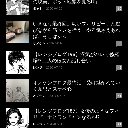
の現実、ポット地獄を見る!?」
ポット
-
2020-06-20
60
いきなり最終回。幼いフィリピーナと遊
びながら筋トレを行う。やる気さえあれ
ば、そこはジム
オノケン
-
2020-03-30
59
【レンジブログ198】浮気がバレて修羅
場!? 二人の彼女と話し合い
レンジ
-
2020-07-16
42
オノケンブログ最終話。受け継がれてい
く意思とスケベ心
オノケン
-
2019-07-15
41
【レンジブログ187】女優のようなフィ
リピーナとワンチャンなるか!?
レンジ
-
2020-07-01
41