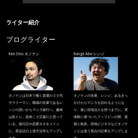
ライター紹介
ブログライター
Ken Ono オノケン
Range Abe レンジ
オノケンは日本で働く普通の３０代
オノケンの先輩、レンジ。あるきっ
サラリーマン。職場の先輩であるレ
かけからマニラを訪れるようにな
ンジの誘いからマニラ旅行へ。趣味
り、後に現地法人を持つまでに。実
は筋トレ、筋肉こそ正義だと思って
体験に基づいたフィリピンの闇、貧
いる。旅行記や恋愛ネタをメイン
困と格差、現地ビジネスなどオノケ
に、英会話の上達方法等もアップし
ンとは違う視点の記事をアップしま