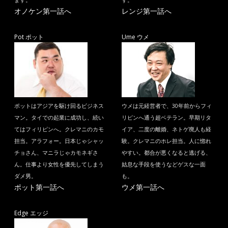
ます。
す。
オノケン第一話へ
レンジ第一話へ
Pot ポット
Ume ウメ
ポットはアジアを駆け回るビジネス
ウメは元経営者で、30年前からフィ
マン。タイでの起業に成功し、続い
リピンへ通う超ベテラン。早期リタ
てはフィリピンへ。クレマニのカモ
イア、二度の離婚、ネトゲ廃人も経
担当。アラフォー。日本じゃシャッ
験。クレマニのホレ担当。人に惚れ
チョさん、マニラじゃカモネギさ
やすい。都合が悪くなると逃げる、
ん。仕事より女性を優先してしまう
姑息な手段を使うなどゲスな一面
ダメ男。
も。
ポット第一話へ
ウメ第一話へ
Edge エッジ