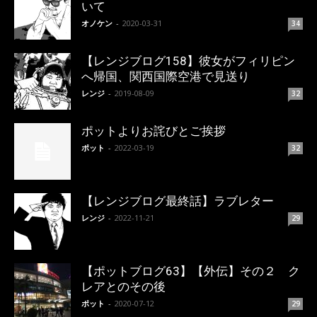
いて
オノケン
-
2020-03-31
34
【レンジブログ158】彼女がフィリピン
へ帰国、関西国際空港で見送り
レンジ
-
2019-08-09
32
ポットよりお詫びとご挨拶
ポット
-
2022-03-19
32
【レンジブログ最終話】ラブレター
レンジ
-
2022-11-21
29
【ポットブログ63】【外伝】その２ ク
レアとのその後
ポット
-
2020-07-12
29